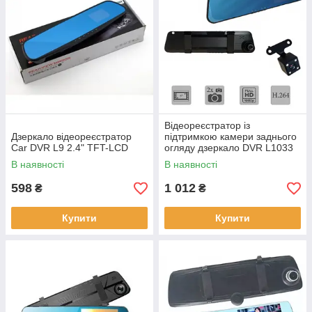
Відеореєстратор із
Дзеркало відеореєстратор
підтримкою камери заднього
Car DVR L9 2.4" TFT-LCD
огляду дзеркало DVR L1033
FullHD 5,0" 2 камери
В наявності
В наявності
598
1 012
₴
₴
Купити
Купити