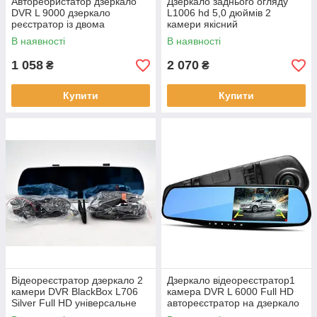
Авторебристатор дзеркало
Дзеркало заднього огляду
DVR L 9000 дзеркало
L1006 hd 5,0 дюймів 2
реєстратор із двома
камери якісний
камерами 4.3"
автореєстратор
В наявності
В наявності
1 058
2 070
₴
₴
Купити
Купити
Відеореєстратор дзеркало 2
Дзеркало відеореєстратор1
камери DVR BlackBox L706
камера DVR L 6000 Full HD
Silver Full HD універсальне
автореєстратор на дзеркало
загартовування
стандартний універсальний