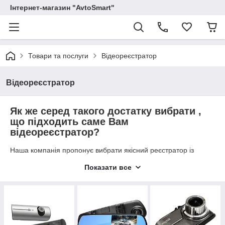
Інтернет-магазин "AvtoSmart"
Товари та послуги
Відеореєстратор
Відеореєстратор
Як же серед такого достатку вибрати ,
що підходить саме Вам
відеореєстратор?
Наша компанія пропонує вибрати якісний реєстратор із
доставкою по Україні за найвигіднішими цінами!
Показати все
Умовно відеореєстратори можна розділити на 3
групи:
Бюджетні на 1 камеру з базовою якістю запису.
Середнього класу на 2 камери з гарною якістю
знімання