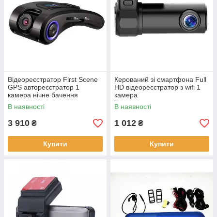
Відеореєстратор First Scene
Керований зі смартфона Full
GPS автореєстратор 1
HD відеореєстратор з wifi 1
камера нічне бачення
камера
якісний автомобільний
В наявності
В наявності
3 910
1 012
₴
₴
Купити
Купити