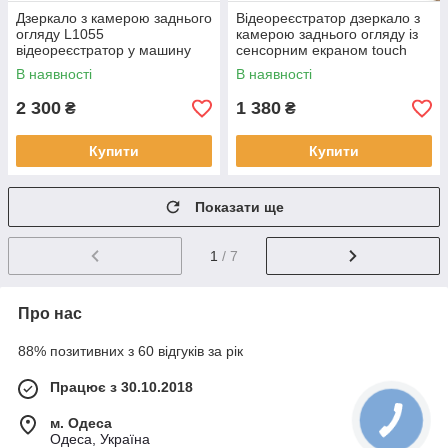
Дзеркало з камерою заднього
Відеореєстратор дзеркало з
огляду L1055
камерою заднього огляду із
відеореєстратор у машину
сенсорним екраном touch
дзеркало-реєстратор 12"
AHD 5"
В наявності
В наявності
touch AHD
2 300
1 380
₴
₴
Купити
Купити
Показати ще
1
/ 7
Про нас
88% позитивних з 60 відгуків за рік
Працює з 30.10.2018
м. Одеса
Одеса, Україна