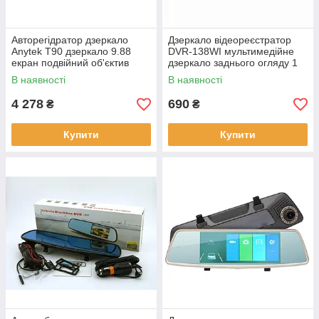
Авторегідратор дзеркало
Дзеркало відеореєстратор
Anytek T90 дзеркало 9.88
DVR-138WI мультимедійне
екран подвійний об'єктив
дзеркало заднього огляду 1
реєстратор стильний Анітек
камера антивідблискова
В наявності
В наявності
4 278
690
₴
₴
Купити
Купити