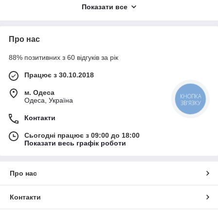
сприйняття глибини. І це найкращий варіант для
Показати все
встановлення у великих автомобілях і вантажівках;
Вбудовані камери встановлюються в отвір
транспортного засобу. Видими залишаються лінза та
Про нас
рамка — це забезпечує чудовий чистий огляд. Камера
розташована на рівні дороги, тому вона не забезпечує
88% позитивних з 60 відгуків за рік
глибину огляду, як моделі з поверхневим кріпленням;
Працює з 30.10.2018
Камери, що встановлюються в наявному отворі на
номерному знакі автомобіля, так що інсталяція досить
м. Одеса
проста, без потреби просвердлювати нові дірки. І
Одеса, Україна
КНОПКА
залежно від моделі авто та номерного знака, камери
ЗВ'ЯЗКУ
можуть встановлюватися посередині, збоку або внизу,
Контакти
ближче до дороги.
Сьогодні працює з 09:00 до 18:00
Показати весь графік роботи
Про нас
Контакти