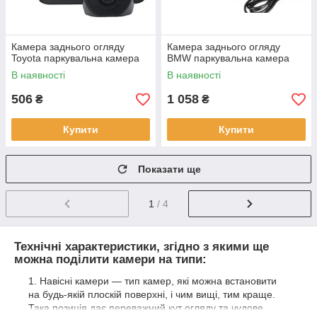
Камера заднього огляду
Камера заднього огляду
Toyota паркувальна камера
BMW паркувальна камера
В наявності
В наявності
506
1 058
₴
₴
Купити
Купити
Показати ще
1
/ 4
Технічні характеристики, згідно з якими ще
можна поділити камери на типи:
Навісні камери — тип камер, які можна встановити
на будь-якій плоскій поверхні, і чим вищі, тим краще.
Така позиція дає переважний кут огляду та чудове