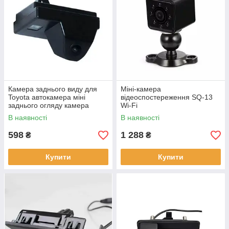
Камера заднього виду для
Міні-камера
Toyota автокамера міні
відеоспостереження SQ-13
заднього огляду камера
Wi-Fi
заднього виду
В наявності
В наявності
598
1 288
₴
₴
Купити
Купити