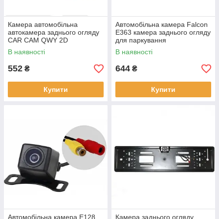
Камера автомобільна
Автомобільна камера Falcon
автокамера заднього огляду
E363 камера заднього огляду
CAR CAM QWY 2D
для паркування
ведеокамера
В наявності
В наявності
552
644
₴
₴
Купити
Купити
Автомобільна камера E128
Камера заднього огляду