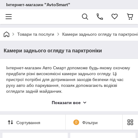
Інтернет-магазин "AvtoSmart"
Товари та послуги
Камери заднього огляду та парктроні
Камери заднього огляду та парктроніки
Інтернет-магазин Авто Смарт допоможе будь-якому охочому
придбати різні високоякісні камери заднього огляду. Ці
пристрої потрібні для дотримання заходів безпеки під час
руху авто або паркування, позаяк допомагають водієві
оглядати задній майданчик.
Ми пропонуємо купити штатні камери, які можна встановити
Показати все
в спеціально підготовлене в автомобілі місце, або
універсальні пристрої для різних марок машин. Крім того, ми
пропонуємо різні системи керування й аксесуари до камер
Сортування
0
Фільтри
заднього огляду. Отже, за допомогою одного інтернет-
ресурсу ви отримуєте і новий пристрій, і всю необхідну до
нього комплектацію. З нами зручно!