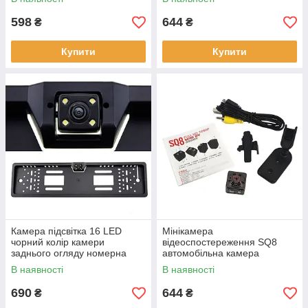
598
644
₴
₴
Купити
Купити
Камера підсвітка 16 LED
Мінікамера
чорний колір камери
відеоспостереження SQ8
заднього огляду номерна
автомобільна камера
камера заднього огляду в
В наявності
В наявності
рамці
690
644
₴
₴