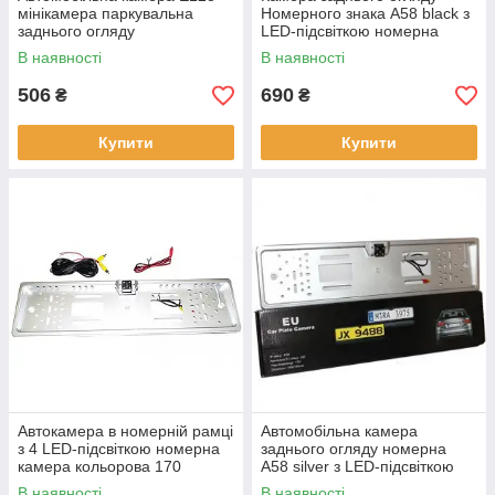
мінікамера паркувальна
Номерного знака A58 black з
заднього огляду
LED-підсвіткою номерна
камера кут огляду 120
В наявності
В наявності
506
690
₴
₴
Купити
Купити
Автокамера в номерній рамці
Автомобільна камера
з 4 LED-підсвіткою номерна
заднього огляду номерна
камера кольорова 170
A58 silver з LED-підсвіткою
градусів паркувальна
камера в номер
В наявності
В наявності