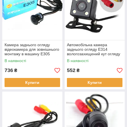
Камера заднього огляду
Автомобільна камера
відеокамера для зовнішнього
заднього огляду E314
монтажу в машину E305
вологозахищений кут огляду
універсальна
140 градусів
В наявності
В наявності
736
552
₴
₴
Купити
Купити