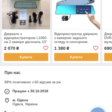
Дзеркало з
Відеореєстратор дзеркало
Дзер
відеореєстратором L1060
з камерою заднього
DVR
на 2 камери діагональ 10"
огляду із сенсорним
муль
touch AHD
екраном touch AHD 5"
задн
2 070
1 380
690
₴
₴
анти
Купити
Купити
Про нас
88% позитивних з 60 відгуків за рік
Працює з 30.10.2018
м. Одеса
Одеса, Україна