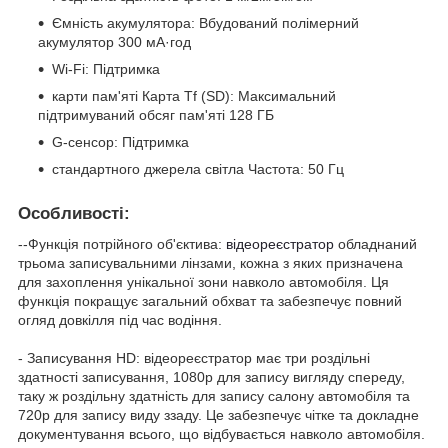
Ємність акумулятора: Вбудований полімерний
акумулятор 300 мА·год
Wi-Fi: Підтримка
карти пам'яті Карта Tf (SD): Максимальний
підтримуваний обсяг пам'яті 128 ГБ
G-сенсор: Підтримка
стандартного джерела світла Частота: 50 Гц
Особливості:
--Функція потрійного об'єктива:
відеореєстратор
обладнаний
трьома записувальними лінзами, кожна з яких призначена
для захоплення унікальної зони навколо автомобіля. Ця
функція покращує загальний обхват та забезпечує повний
огляд довкілля під час водіння.
- Записування HD: відеореєстратор має три роздільні
здатності записування, 1080p для запису вигляду спереду,
таку ж роздільну здатність для запису салону автомобіля та
720p для запису виду ззаду. Це забезпечує чітке та докладне
документування всього, що відбувається навколо автомобіля.