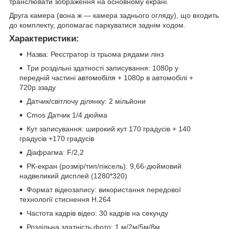
транслювати зображення на основному екрані.
Друга камера (вона ж — камера заднього огляду), що входить
до комплекту, допомагає паркуватися заднім ходом.
Характеристики:
Назва: Реєстратор із трьома рядами лінз
Три роздільні здатності записування: 1080p у
передній частині
автомобіля
+ 1080p в автомобілі +
720p ззаду
Датчик/світлочу ділянку: 2 мільйони
Cmos Датчик 1/4 дюйма
Кут записування: широкий кут 170 градусів + 140
градусів +170 градусів
Діафрагма: F/2,2
РК-екран (розмір/тип/піксель): 9,66-дюймовий
надвеликий дисплей (1280*320)
Формат відеозапису: використання передової
технології стиснення H.264
Частота кадрів відео: 30 кадрів на секунду
Роздільна здатність фото: 1 м/2м/5м/8м