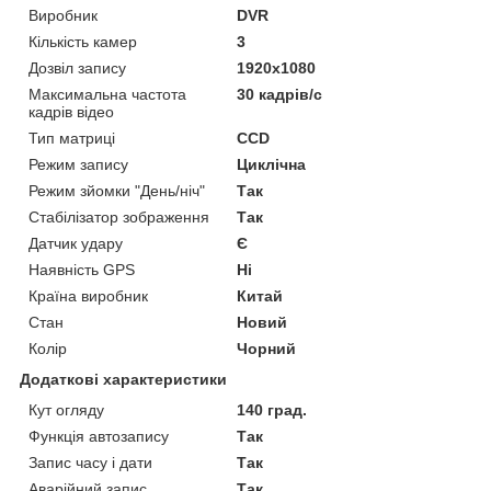
Виробник
DVR
Кількість камер
3
Дозвіл запису
1920х1080
Максимальна частота
30 кадрів/с
кадрів відео
Тип матриці
CCD
Режим запису
Циклічна
Режим зйомки "День/ніч"
Так
Стабілізатор зображення
Так
Датчик удару
Є
Наявність GPS
Ні
Країна виробник
Китай
Стан
Новий
Колір
Чорний
Додаткові характеристики
Кут огляду
140 град.
Функція автозапису
Так
Запис часу і дати
Так
Аварійний запис
Так