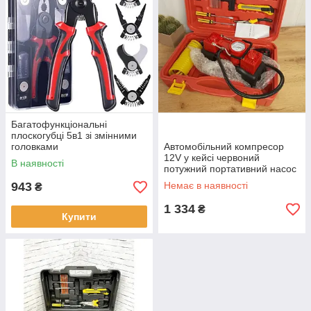
Багатофункціональні
плоскогубці 5в1 зі змінними
головками
Автомобільний компресор
12V у кейсі червоний
В наявності
потужний портативний насос
для підкачки шин авто
943
Немає в наявності
₴
мотоцикла велосипеда
універсальний
1 334
₴
Купити