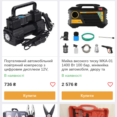
Портативний автомобільний
Мийка високого тиску MKA-01
повітряний компресор з
1400 Вт 100 бар, мінімийка
цифровим дисплеєм 12V,
для автомобіля, двору та
електронасос для шин авто,
саду 220 В
В наявності
В наявності
універсальний насос
736
2 576
₴
₴
Купити
Купити