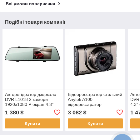
Всі умови повернення
Подібні товари компанії
Авторегідратор дзеркало
Відеореєстратор стильний
Авто
DVR L1018 2 камери
Anytek A100
DVR
1920x1080 P екран 4.3"
відеореєстратор
4.3"
металевий для
1 380
3 082
1 4
₴
₴
машині+кріплення 3"
екран
Купити
Купити