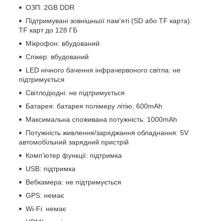
ОЗП: 2GB DDR
Підтримувані зовнішньої пам'яті (SD або TF карта):
TF карт до 128 ГБ
Мікрофон: вбудований
Спікер: вбудований
LED нічного бачення інфрачервоного світла: не
підтримується
Світлодіодні: не підтримується
Батарея: батарея полімеру літію, 600mAh
Максимальна споживана потужність: 1000mAh
Потужність живлення/заряджання обладнання: 5V
автомобільний зарядний пристрій
Комп'ютер функції: підтримка
USB: підтримка
Вебкамера: не підтримується
GPS: немає
Wi-Fi: немає