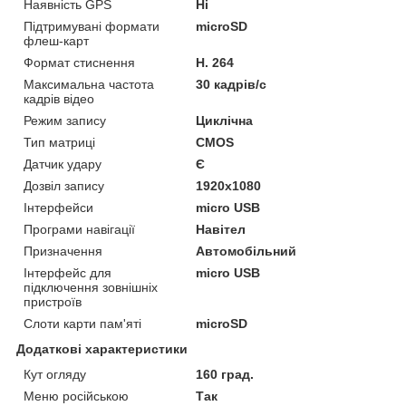
Наявність GPS
Ні
Підтримувані формати
microSD
флеш-карт
Формат стиснення
H. 264
Максимальна частота
30 кадрів/с
кадрів відео
Режим запису
Циклічна
Тип матриці
CMOS
Датчик удару
Є
Дозвіл запису
1920х1080
Інтерфейси
micro USB
Програми навігації
Навітел
Призначення
Автомобільний
Інтерфейс для
micro USB
підключення зовнішніх
пристроїв
Слоти карти пам'яті
microSD
Додаткові характеристики
Кут огляду
160 град.
Меню російською
Так