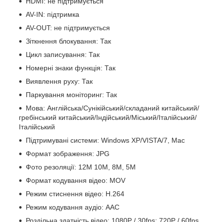
HDMI: не підтримується
AV-IN: підтримка
AV-OUT: не підтримується
Зіткнення блокування: Так
Цикл записування: Так
Номерні знаки функція: Так
Виявлення руху: Так
Паркування моніторинг: Так
Мова: Англійська/Сунікійський/складаний китайський/
гребінський китайський/Індійський/Міський/Італійський/
Італійський
Підтримувані системи: Windows XP/VISTA/7, Mac
Формат зображення: JPG
Фото резоляції: 12M 10M, 8M, 5M
Формат кодування відео: MOV
Режим стиснення відео: H.264
Режим кодування аудіо: AAC
Роздільна здатність відео: 1080P / 30fps; 720P / 60fps