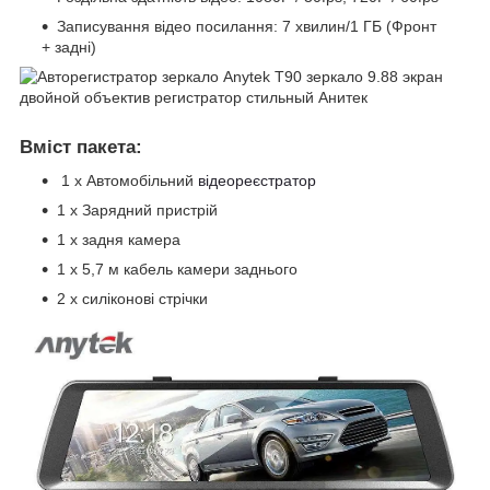
Записування відео посилання: 7 хвилин/1 ГБ (Фронт
+ задні)
Вміст пакета:
1 х Автомобільний
відеореєстратор
1 x Зарядний пристрій
1 x задня камера
1 x 5,7 м кабель камери заднього
2 x силіконові стрічки