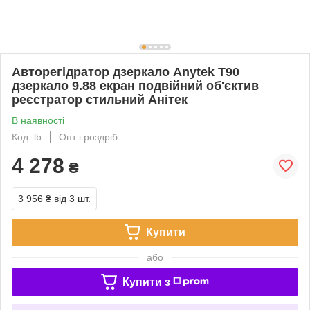
Авторегідратор дзеркало Anytek T90
дзеркало 9.88 екран подвійний об'єктив
реєстратор стильний Анітек
В наявності
Код: lb
Опт і роздріб
4 278
₴
3 956 ₴
від 3 шт.
Купити
або
Купити з