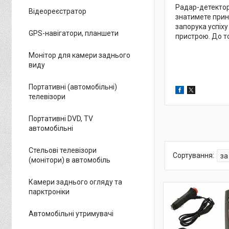
Радар-детектори
Відеореєстратор
знатимете принц
запорука успіху
GPS-навігатори, планшети
пристрою. До то
Монітор для камери заднього
виду
Портативні (автомобільні)
телевізори
Портативні DVD, TV
автомобільні
Стельові телевізори
(монітори) в автомобіль
Камери заднього огляду та
парктроніки
Автомобільні утримувачі