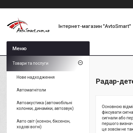
Інтернет-магазин "AvtoSmart"
Товари та послуги
Нове надходження
Радар-дет
Автомагнітоли
Автоакустика (автомобільні
Основною відмі
колонки, динаміки, автозвук)
фіксувати сигна
сигнали або пе
Авто світ (ксенон, біксенон,
першого визнач
ходові вогні)
це зовсім не так