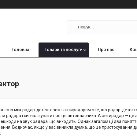
Головна
Товари та послуги
Про нас
Кон
ектор
нністю між радар-детектором і антирадаром є те, що радар-детекто
ли радара і сигналізувати про це автовласника. А антирадар — це 
решкоди на звук радара, що виходить. Однак загалом ці два поня
ення. Водночас, якщо у вас виникла думка, що це пристосування д
.