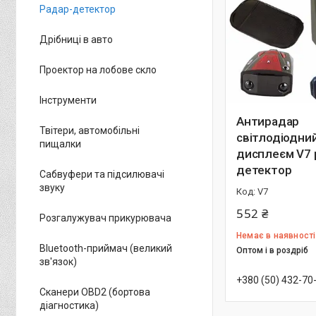
Радар-детектор
Дрібниці в авто
Проектор на лобове скло
Інструменти
Антирадар
Твітери, автомобільні
світлодіодний
пищалки
дисплеєм V7 
детектор
Сабвуфери та підсилювачі
звуку
V7
552 ₴
Розгалужувач прикурювача
Немає в наявності
Bluetooth-приймач (великий
Оптом і в роздріб
зв'язок)
+380 (50) 432-70
Сканери OBD2 (бортова
діагностика)