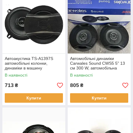
Автоакустика TS-A1397S
Автомобільні динаміки
автомобільні колонки,
Carwales Sound CWS5 5" 13
динаміки в машину
см 300 W, автомобільна
чотирисмугові
акустика, колонки в машину
В наявності
В наявності
713
805
₴
₴
Купити
Купити