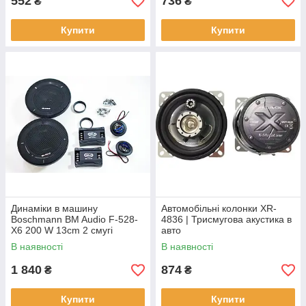
552
736
₴
₴
Купити
Купити
Динаміки в машину
Автомобільні колонки XR-
Boschmann BM Audio F-528-
4836 | Трисмугова акустика в
X6 200 W 13cm 2 смугі
авто
компонентні
В наявності
В наявності
1 840
874
₴
₴
Купити
Купити