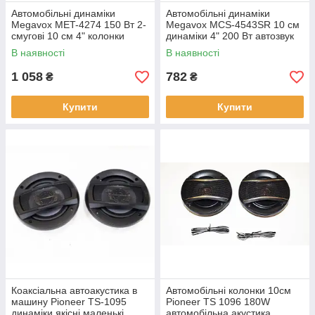
Автомобільні динаміки
Автомобільні динаміки
Megavox MET-4274 150 Вт 2-
Megavox MCS-4543SR 10 см
смугові 10 см 4" колонки
динаміки 4" 200 Вт автозвук
акустика в машину
якісні колонки
В наявності
В наявності
1 058
782
₴
₴
Купити
Купити
Коаксіальна автоакустика в
Автомобільні колонки 10см
машину Pioneer TS-1095
Pioneer TS 1096 180W
динаміки якісні маленькі
автомобільна акустика