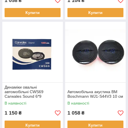
1 058
1 104
₴
₴
Купити
Купити
Динаміки овальні
автомобільні CWS69
Автомобільна акустика BM
Carwales Sound 6*9
Boschmann WJ1-S44V3 10 см
автоакустика
В наявності
В наявності
1 150
1 058
₴
₴
Купити
Купити