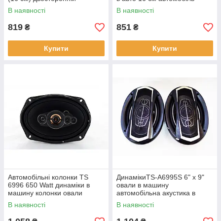
автомобільний коаксіальний
Carwales Sound
В наявності
В наявності
динамік
819
851
₴
₴
Купити
Купити
Автомобільні колонки TS
ДинамікиTS-A6995S 6" x 9"
6996 650 Watt динаміки в
овали в машину
машину колонки овали
автомобільна акустика в
машину колонки
В наявності
В наявності