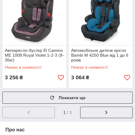
Автокресло-бустер El Camino
Автомобільне дитяче крісло
ME 1008 Royal Violet 1-2-3 (9-
Bambi M 4250 Blue від 1 до 6
36кг)
років
Немає в наявності
Немає в наявності
3 256
3 064
₴
₴
Показати ще
1
/ 3
Про нас