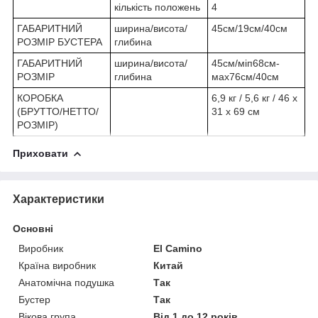
кількість положень
4
ГАБАРИТНИЙ
ширина/висота/
45см/19см/40см
РОЗМІР БУСТЕРА
глибина
ГАБАРИТНИЙ
ширина/висота/
45см/міп68см-
РОЗМІР
глибина
мах76см/40см
КОРОБКА
6,9 кг / 5,6 кг / 46 х
(БРУТТО/НЕТТО/
31 х 69 см
РОЗМІР)
Приховати
Характеристики
Основні
Виробник
El Camino
Країна виробник
Китай
Анатомічна подушка
Так
Бустер
Так
Вікова група
Від 1 до 12 років