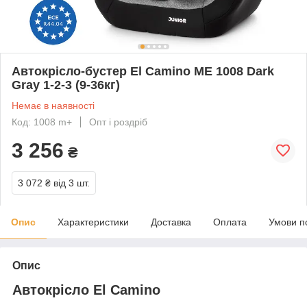
Автокрісло-бустер El Camino ME 1008 Dark
Gray 1-2-3 (9-36кг)
Немає в наявності
Код: 1008 m+
Опт і роздріб
3 256
₴
3 072 ₴
від 3 шт.
Опис
Характеристики
Доставка
Оплата
Умови п
Опис
Автокрісло El Camino