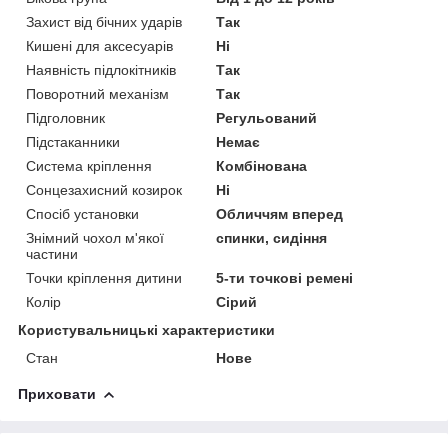
Захист від бічних ударів
Так
Кишені для аксесуарів
Ні
Наявність підлокітників
Так
Поворотний механізм
Так
Підголовник
Регульований
Підстаканники
Немає
Система кріплення
Комбінована
Сонцезахисний козирок
Ні
Спосіб установки
Обличчям вперед
Знімний чохол м'якої
спинки, сидіння
частини
Точки кріплення дитини
5-ти точкові ремені
Колір
Сірий
Користувальницькі характеристики
Стан
Нове
Приховати