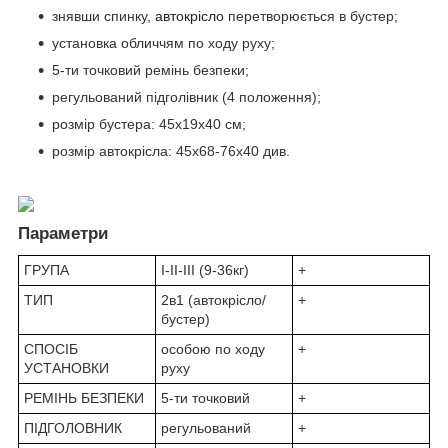
знявши спинку,
автокрісло
перетворюється в бустер;
установка обличчям по ходу руху;
5-ти точковий ремінь безпеки;
регульований підголівник (4 положення);
розмір бустера: 45х19х40 см;
розмір автокрісла: 45х68-76х40 див.
Параметри
ГРУПА
I-II-III (9-36кг)
+
ТИП
2в1 (автокрісло/
+
бустер)
СПОСІБ
особою по ходу
+
УСТАНОВКИ
руху
РЕМІНЬ БЕЗПЕКИ
5-ти точковий
+
ПІДГОЛОВНИК
регульований
+