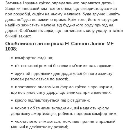
Затишне і зручне крісло определенноп онравится дитині.
Завдяки інноваційним технологіям, що використовувалися
при розробці, сидіти на ньому малюкові буде зручно і навіть
довга поїздка не викличе примх. Крім того, його кнструкция
надійно захистить малюка від будь-якого роду пригод на
дорозі. Є об'ємні вкладки, що поглинають силу удару, а також
бічний захист.
Особливості автокрісла El Camino Junior ME
1008:
комфортне сидіння;
п'ятиточкові ремені безпеки з м'якими накладками;
зручний підголівник для додаткової бічного захисту
голови регулюється по висоті;
пластикова анатомічна форма крісла з прошарком,
що поглинає силу удару, що виникає при зіткненнях;
крісло підлаштовується під ріст дитини;
чохол з об'ємними вкладками, які надають кріслу
додаткову амортизацію, роблять подорож комфортним;
чохли легко знімаються, можливе прання в пральній
машині в делікатному режимі;