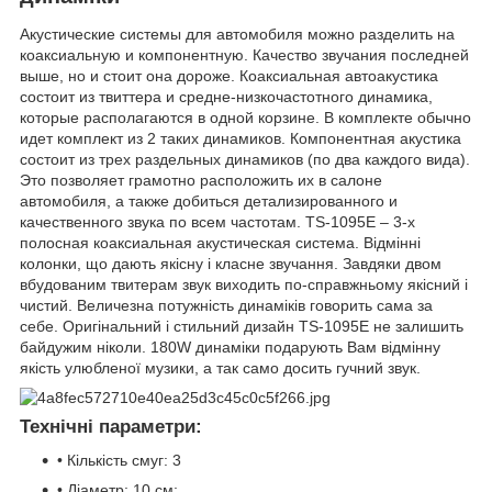
Акустические системы для автомобиля можно разделить на
коаксиальную и компонентную. Качество звучания последней
выше, но и стоит она дороже. Коаксиальная автоакустика
состоит из твиттера и средне-низкочастотного динамика,
которые располагаются в одной корзине. В комплекте обычно
идет комплект из 2 таких динамиков. Компонентная акустика
состоит из трех раздельных динамиков (по два каждого вида).
Это позволяет грамотно расположить их в салоне
автомобиля, а также добиться детализированного и
качественного звука по всем частотам. TS-1095E – 3-х
полосная коаксиальная акустическая система. Відмінні
колонки, що дають якісну і класне звучання. Завдяки двом
вбудованим твитерам звук виходить по-справжньому якісний і
чистий. Величезна потужність динаміків говорить сама за
себе. Оригінальний і стильний дизайн TS-1095E не залишить
байдужим ніколи. 180W динаміки подарують Вам відмінну
якість улюбленої музики, а так само досить гучний звук.
Технічні параметри:
• Кількість смуг: 3
• Діаметр: 10 см;