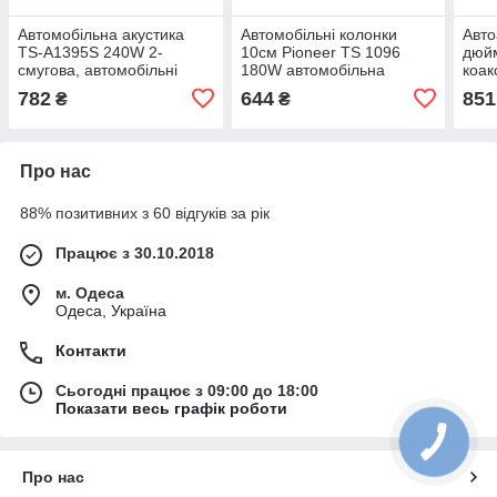
Автомобільна акустика
Автомобільні колонки
Авто
TS-A1395S 240W 2-
10см Pioneer TS 1096
дюй
смугова, автомобільні
180W автомобільна
коак
динаміки, колонки в
акустика динаміки в
авто
782
644
851
₴
₴
машину, автоакустика
машину
Carw
Про нас
88% позитивних з 60 відгуків за рік
Працює з 30.10.2018
м. Одеса
Одеса, Україна
Контакти
Сьогодні працює з 09:00 до 18:00
Показати весь графік роботи
Про нас