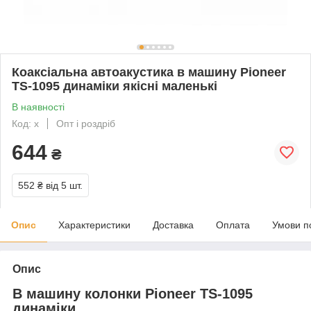
Коаксіальна автоакустика в машину Pioneer
TS-1095 динаміки якісні маленькі
В наявності
Код: х
Опт і роздріб
644
₴
552 ₴
від 5 шт.
Опис
Характеристики
Доставка
Оплата
Умови п
Опис
В машину колонки Pioneer TS-1095
динаміки