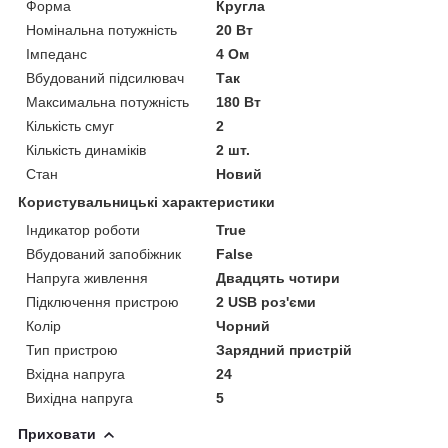
Форма
Кругла
Номінальна потужність
20 Вт
Імпеданс
4 Ом
Вбудований підсилювач
Так
Максимальна потужність
180 Вт
Кількість смуг
2
Кількість динаміків
2 шт.
Стан
Новий
Користувальницькі характеристики
Індикатор роботи
True
Вбудований запобіжник
False
Напруга живлення
Двадцять чотири
Підключення пристрою
2 USB роз'єми
Колір
Чорний
Тип пристрою
Зарядний пристрій
Вхідна напруга
24
Вихідна напруга
5
Приховати