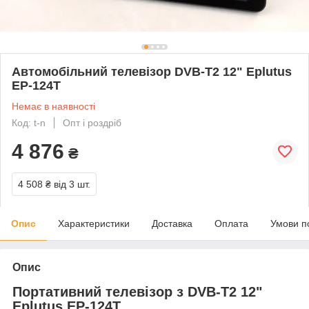
Автомобільний телевізор DVB-T2 12" Eplutus
EP-124T
Немає в наявності
Код: t-n
Опт і роздріб
4 876
₴
4 508 ₴
від 3 шт.
Опис
Характеристики
Доставка
Оплата
Умови п
Опис
Портативний телевізор з DVB-T2 12"
Eplutus EP-124T