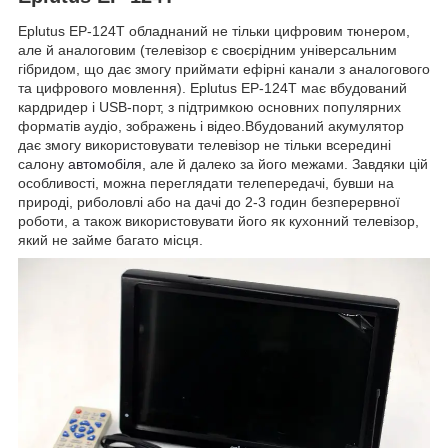
Eplutus
EP-124T обладнаний не тільки цифровим тюнером,
але й аналоговим (телевізор є своєрідним універсальним
гібридом, що дає змогу приймати ефірні канали з аналогового
та цифрового мовлення). Eplutus EP-124T має вбудований
кардридер і USB-порт, з підтримкою основних популярних
форматів аудіо, зображень і відео.Вбудований акумулятор
дає змогу використовувати телевізор не тільки всередині
салону
автомобіля
, але й далеко за його межами. Завдяки цій
особливості, можна переглядати телепередачі, бувши на
природі, риболовлі або на дачі до 2-3 годин безперервної
роботи, а також використовувати його як кухонний телевізор,
який не займе багато місця.