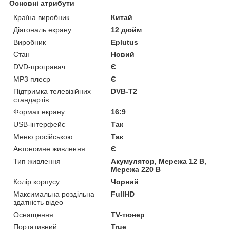
Основні атрибути
Країна виробник
Китай
Діагональ екрану
12 дюйм
Виробник
Eplutus
Стан
Новий
DVD-програвач
Є
MP3 плеєр
Є
Підтримка телевізійних
DVB-T2
стандартів
Формат екрану
16:9
USB-інтерфейс
Так
Меню російською
Так
Автономне живлення
Є
Тип живлення
Акумулятор, Мережа 12 В,
Мережа 220 В
Колір корпусу
Чорний
Максимальна роздільна
FullHD
здатність відео
Оснащення
TV-тюнер
Портативний
True