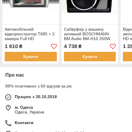
Автомобільний
Сабвуфер у машину
Віде
відеореєстратор T685 + 2
активний BOSCHMANN
авто
камери Full HD
BM Audio BM-H10 250W
HD н
корпусний
1 610
4 738
1 2
₴
₴
Купити
Купити
Про нас
88% позитивних з 60 відгуків за рік
Працює з 30.10.2018
м. Одеса
Одеса, Україна
Контакти