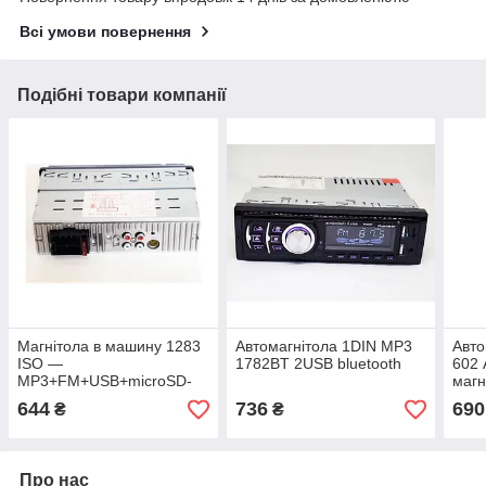
Всі умови повернення
Подібні товари компанії
Магнітола в машину 1283
Автомагнітола 1DIN MP3
Авто
ISO —
1782BT 2USB bluetooth
602 
MP3+FM+USB+microSD-
магн
карта
USB
644
736
690
₴
₴
Про нас