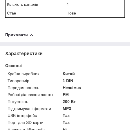
Кількість каналів
4
Стан
Нове
Приховати
Характеристики
Основні
Країна виробник
Китай
Типорозмір
1 DIN
Передня панель
Незнімна
Робочі діапазони частот
FM
Потужність
200 Вт
Підтримувані формати
MP3
USB-інтерфейс
Так
Порт для SD-карти
Так
Наявність Bluetooth
Ні