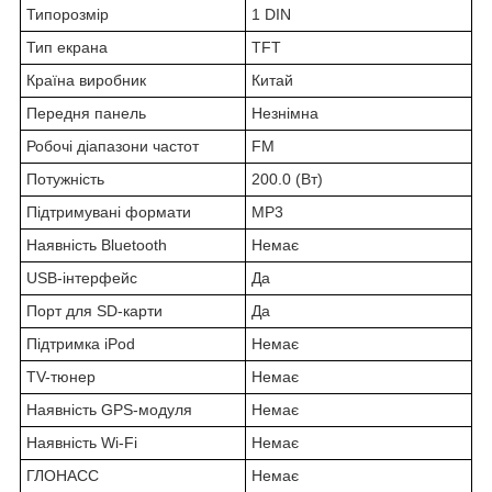
Типорозмір
1 DIN
Тип екрана
TFT
Країна виробник
Китай
Передня панель
Незнімна
Робочі діапазони частот
FM
Потужність
200.0 (Вт)
Підтримувані формати
MP3
Наявність Bluetooth
Немає
USB-інтерфейс
Да
Порт для SD-карти
Да
Підтримка iPod
Немає
TV-тюнер
Немає
Наявність GPS-модуля
Немає
Наявність Wi-Fi
Немає
ГЛОНАСС
Немає