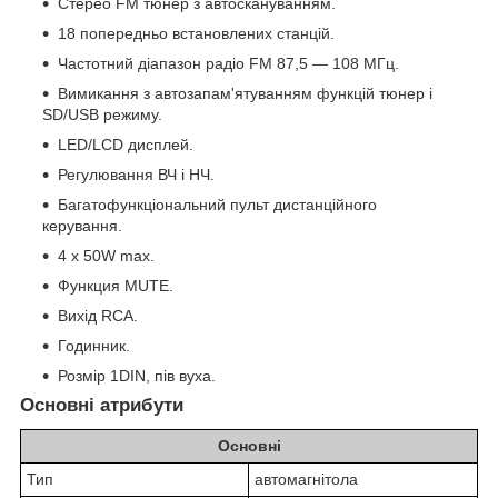
Стерео FM тюнер з автоскануванням.
18 попередньо встановлених станцій.
Частотний діапазон радіо FM 87,5 — 108 МГц.
Вимикання з автозапам'ятуванням функцій тюнер і
SD/USB режиму.
LED/LCD дисплей.
Регулювання ВЧ і НЧ.
Багатофункціональний пульт дистанційного
керування.
4 х 50W max.
Функция MUTE.
Вихід RCA.
Годинник.
Розмір 1DIN, пів вуха.
Основні атрибути
Основні
Тип
автомагнітола