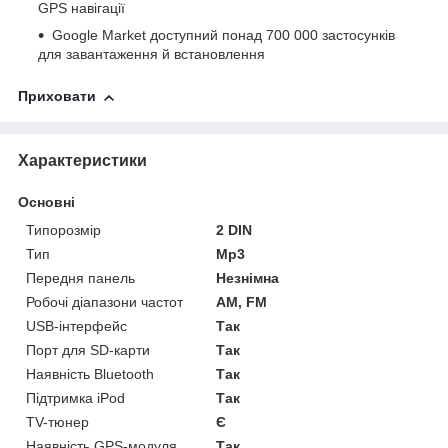
GPS навігації
Google Market доступний понад 700 000 застосунків
для завантаження й встановлення
Приховати
Характеристики
Основні
Типорозмір
2 DIN
Тип
Mp3
Передня панель
Незнімна
Робочі діапазони частот
AM, FM
USB-інтерфейс
Так
Порт для SD-карти
Так
Наявність Bluetooth
Так
Підтримка iPod
Так
TV-тюнер
Є
Наявність GPS-модуля
Так