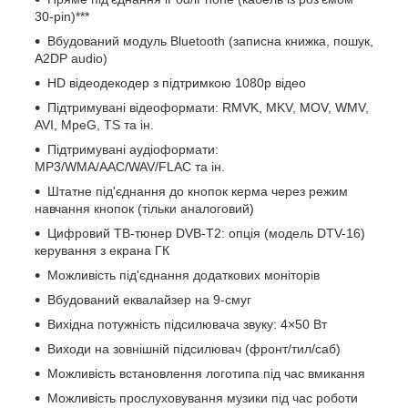
30-pin)***
Вбудований модуль Bluetooth (записна книжка, пошук,
A2DP audio)
HD відеодекодер з підтримкою 1080p відео
Підтримувані відеоформати: RMVK, MKV, MOV, WMV,
AVI, MpeG, TS та ін.
Підтримувані аудіоформати:
MP3/WMA/AAC/WAV/FLAC та ін.
Штатне під'єднання до кнопок керма через режим
навчання кнопок (тільки аналоговий)
Цифровий ТВ-тюнер DVB-T2: опція (модель DTV-16)
керування з екрана ГК
Можливість під'єднання додаткових моніторів
Вбудований еквалайзер на 9-смуг
Вихідна потужність підсилювача звуку: 4×50 Вт
Виходи на зовнішній підсилювач (фронт/тил/саб)
Можливість встановлення логотипа під час вмикання
Можливість прослуховування музики під час роботи