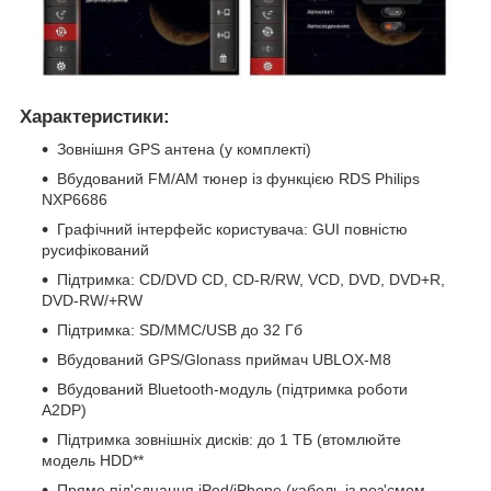
Характеристики:
Зовнішня GPS антена (у комплекті)
Вбудований FM/AM тюнер із функцією RDS Philips
NXP6686
Графічний інтерфейс користувача: GUI повністю
русифікований
Підтримка: CD/DVD CD, CD-R/RW, VCD, DVD, DVD+R,
DVD-RW/+RW
Підтримка: SD/MMC/USB до 32 Гб
Вбудований GPS/Glonass приймач UBLOX-M8
Вбудований Bluetooth-модуль (підтримка роботи
A2DP)
Підтримка зовнішніх дисків: до 1 ТБ (втомлюйте
модель HDD**
Пряме під'єднання iPod/iPhone (кабель із роз'ємом