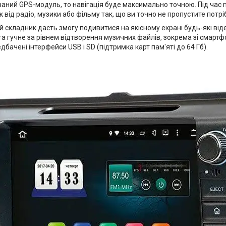
ваний GPS-модуль, то навігація буде максимально точною. Під час 
 від радіо, музики або фільму так, що ви точно не пропустите потр
 складник дасть змогу подивитися на якісному екрані будь-які ві
 та гучне за рівнем відтворення музичних файлів, зокрема зі смартф
дбачені інтерфейси USB і SD (підтримка карт пам'яті до 64 Гб).