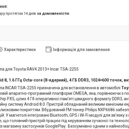
ару протягом 14 днів
за домовленістю
Характеристики
Інформація для замовлення
ла для Toyota RAV4 2013+ Incar TSA-2255
id 8, 1.6 ГГц Octa-core (8-ядерний), 4 ГБ DDR3, 1024×600 точок, в
ла INCAR TSA-2255 призначена для встановлення в автомобілі
Toy
новій апаратно-програмний платформі OMEGA, яка, порівнюючи з
ip PX5, цілих 4 Гб оперативної пам'яті швидкого формату DDR3, ан
ійну систему Android 8.0. Пристрій обладнаний великим ємнісним е
дблисковим покриттям. Вбудований FM тюнер Philips NXP6686 забез
й. У магнітолі інтегровані Bluetooth, GPS і Wi-Fi модулі для зв'язку
е, що головний пристрій працює під керуванням сучасної та технолог
із магазину застосунків GooglePlay. Безсумнівно одним з найнеобхід