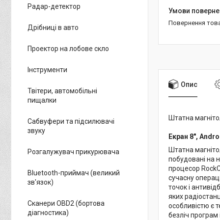
Радар-детектор
повернення тов
Дрібниці в авто
Проектор на лобове скло
Інструменти
Опис
Твітери, автомобільні
пищалки
Штатна магніто
Сабвуфери та підсилювачі
звуку
Екран 8", Andro
Штатна магніто
Розгалужувач прикурювача
побудовані на 
процесор RockCh
Bluetooth-приймач (великий
сучасну операц
зв'язок)
точок і антиві
яких радіостанці
Сканери OBD2 (бортова
особливістю є т
діагностика)
безліч програм 