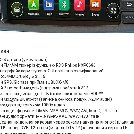
ики:
PS антена (у комплекті)
й FM/AM тюнер із функцією RDS Philips NXP6686
інтерфейс користувача: GUI повністю русифікований
: SD/MMC/USB до 32 Гб
й GPS/Glonass приймач UBLOX-M8
й Bluetooth-модуль (підтримка роботи A2DP)
зовнішніх дисків: до 1 ТБ (втомлюйте модель HDD**
 модуль Bluetooth (записна книжка, пошук, A2DP audio)
екодер з підтримкою 1080p відео
ні відеоформати: RMVK, MKV, MOV, WMV, AVI, MpeG, TS та ін.
ані аудіоформати: MP3/WMA/AAC/WAV/FLAC та ін.
д'єднання до кнопок керма через режим навчання кнопок (тільки а
ТВ-тюнер DVB-T2: опція (модель DTV-16) керування з екрана ГК
ь під'єднання додаткових моніторів