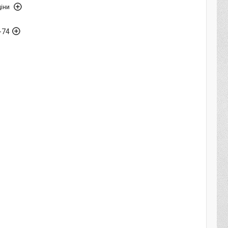
іни
-74