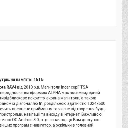
нутрішня пам'ять: 16 ГБ
ota RAV4
від 2013 р.в. Магнітоли Incar серії TSA
 попередньою платформою ALPHA має восьмиядерний
тивідблискове покриття екрана магнітоли, а також
краном із діагоналлю
8
", роздільною здатністю 1024х600
печить впевнене приймання та якісне відтворення будь-
 з пристроями, навігації та виходу в інтернет. Важливою
ічної ОС Android 8.0, а це означає, що Вам доступно
ніших програм є навігатор, а оскільки в головний