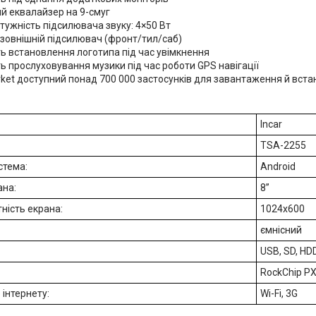
й еквалайзер на 9-смуг
тужність підсилювача звуку: 4×50 Вт
 зовнішній підсилювач (фронт/тил/саб)
ь встановлення логотипа під час увімкнення
 прослуховування музики під час роботи GPS навігації
rket доступний понад 700 000 застосунків для завантаження й вст
Incar
TSA-2255
стема:
Android
ана:
8”
ність екрана:
1024x600
ємнісний
USB, SD, HD
RockChip PX
 інтернету:
Wi-Fi, 3G