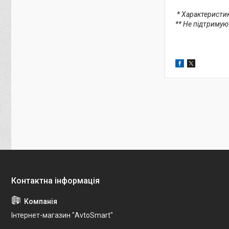
* Характеристи
** Не підтримую
Інтернет-магазин "AvtoSmart"