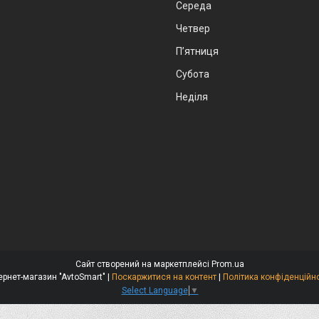
Середа
Четвер
Пʼятниця
Субота
Неділя
Сайт створений на маркетплейсі
Prom.ua
Інтернет-магазин "AvtoSmart" |
Поскаржитися на контент
|
Політика конфіденційно
Select Language
▼