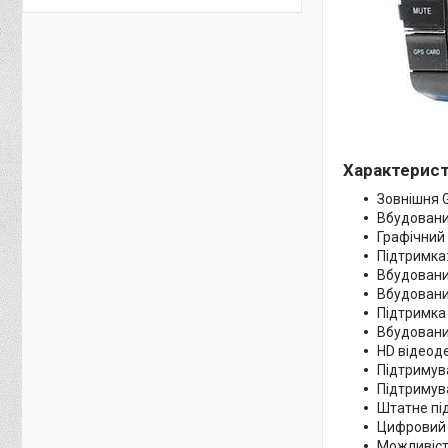
Характерист
Зовнішня G
Вбудовани
Графічний 
Підтримка
Вбудовани
Вбудовани
Підтримка 
Вбудований
HD відеод
Підтримува
Підтримув
Штатне пі
Цифровий 
Можливіст