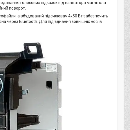
подавання голосових підказок від навігатора магнітола
ібний поворот.
деофайли, а вбудований підсилювач 4х50 Вт забезпечить
она через Bluetooth. Для під'єднання зовнішніх носіїв