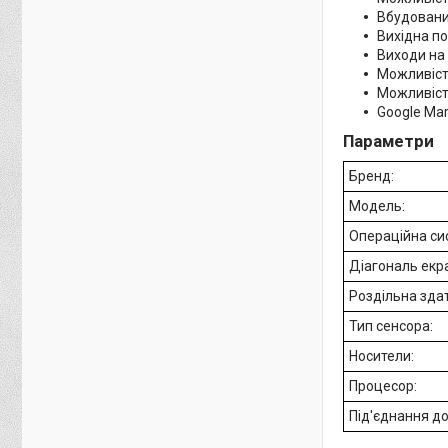
Вбудовани
Вихідна по
Виходи на
Можливіст
Можливість
Google Ma
Параметри
Бренд:
Модель:
Операційна си
Діагональ екр
Роздільна здат
Тип сенсора:
Носители:
Процесор:
Під'єднання до