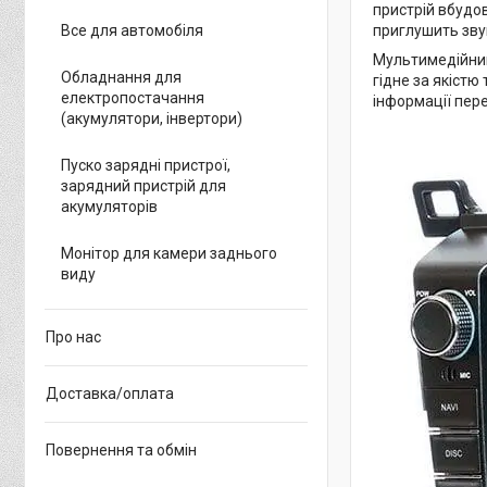
пристрій вбудо
приглушить звук
Все для автомобіля
Мультимедійний
Обладнання для
гідне за якістю
електропостачання
інформації пере
(акумулятори, інвертори)
Пуско зарядні пристрої,
зарядний пристрій для
акумуляторів
Монітор для камери заднього
виду
Про нас
Доставка/оплата
Повернення та обмін