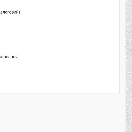
налоговий)
ановлення