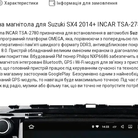
Характеристики
Інформація для замовлення
а магнітола для Suzuki SX4 2014+ INCAR TSA-27
ла INCAR TSA-2780 призначена для встановлення в автомобілі
Suz
-програмний платформі OMEGA, яка, порівнюючи з попередньою 
 оперативної пам'яті швидкого формату DDR3, антивідблискове покр
d 8.0. Пристрій обладнаний великим ємнісним екраном із діагоналл
им покриттям. Вбудований FM тюнер Philips NXP6686 забезпечить 
магнітолі інтегровані Bluetooth, GPS і Wi-Fi модулі для зв'язку з пр
е, що головний пристрій працює під керуванням сучасної та технолог
із магазину застосунків GooglePlay. Безсумнівно одним з найнеобхід
ваний GPS-модуль, то навігація буде максимально точною. Під час 
 від радіо, музики або фільму так, що ви точно не пропустите потр