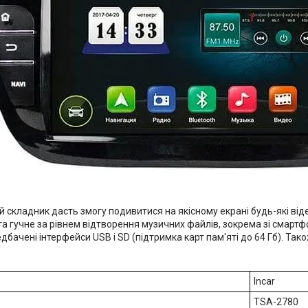
 складник дасть змогу подивитися на якісному екрані будь-які ві
 та гучне за рівнем відтворення музичних файлів, зокрема зі смартф
дбачені інтерфейси USB і SD (підтримка карт пам'яті до 64 Гб). Т
Incar
TSA-2780