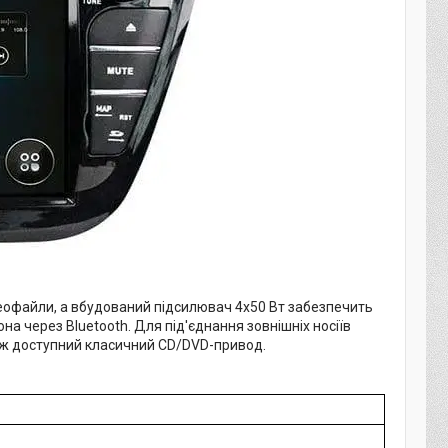
деофайли, а вбудований підсилювач 4х50 Вт забезпечить
она через Bluetooth. Для під'єднання зовнішніх носіїв
акож доступний класичний CD/DVD-привод.