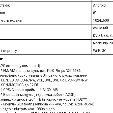
стема:
Android
ана:
8”
ність екрана:
1024x600
ємнісний
DVD, USB, S
RockChip PX
 інтернету:
Wi-Fi, 3G
и:
PS антена (у комплекті)
й FM/AM тюнер із функцією RDS Philips NXP6686
інтерфейс користувача: GUI повністю русифікований
: CD/DVD CD, CD-R/RW, VCD, DVD, DVD+R, DVD-RW/+RW
: SD/MMC/USB до 32 Гб
й GPS/Glonass приймач UBLOX-M8
й Bluetooth-модуль (підтримка роботи A2DP)
зовнішніх дисків: до 1 ТБ (втомлюйте модель HDD**
 модуль Bluetooth (записна книжка, пошук, A2DP audio)
екодер з підтримкою 1080p відео