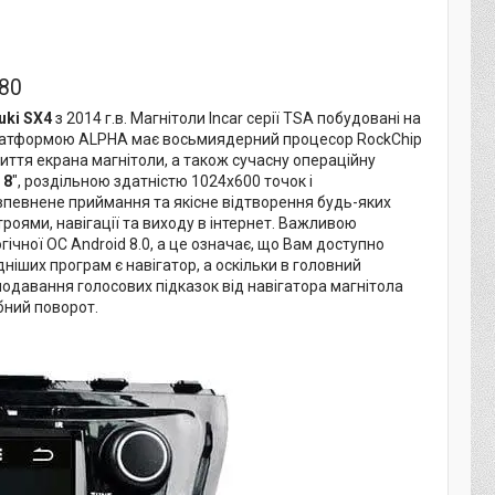
80
uki SX4
з 2014 г.в. Магнітоли Incar серії TSA побудовані на
платформою ALPHA має восьмиядерний процесор RockChip
иття екрана магнітоли, а також сучасну операційну
ю
8
", роздільною здатністю 1024х600 точок і
впевнене приймання та якісне відтворення будь-яких
истроями, навігації та виходу в інтернет. Важливою
ічної ОС Android 8.0, а це означає, що Вам доступно
ніших програм є навігатор, а оскільки в головний
подавання голосових підказок від навігатора магнітола
ібний поворот.