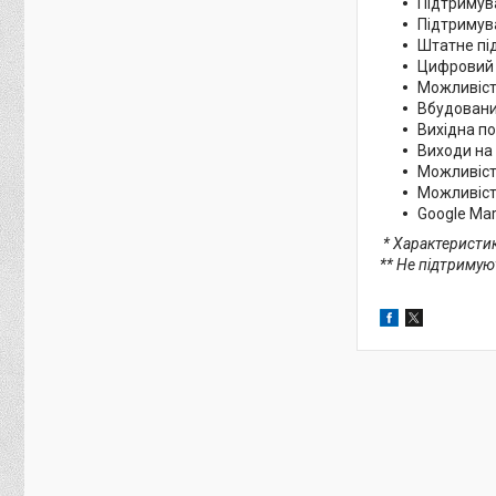
Підтримува
Підтримув
Штатне пі
Цифровий 
Можливіст
Вбудовани
Вихідна по
Виходи на
Можливіст
Можливість
Google Ma
* Характеристи
** Не підтримую