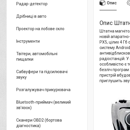
Опис
Радар-детектор
Дрібниці в авто
Опис Штатн
Проектор на лобове скло
Штатна магніто
новій апаратно
Інструменти
PX5, цілих 4 Гб
систему Androi
антивідблисков
Твітери, автомобільні
радіостанцій. У 
пищалки
особливістю є т
безліч програм 
Сабвуфери та підсилювачі
пристрій вбудо
звуку
приглушить звук
Розгалужувач прикурювача
Bluetooth-приймач (великий
зв'язок)
Сканери OBD2 (бортова
діагностика)