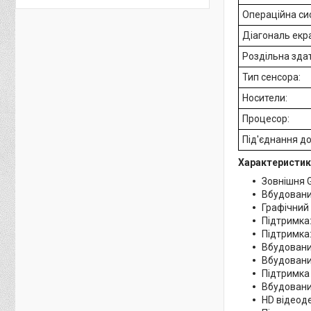
Операційна си
Діагональ екр
Роздільна здат
Тип сенсора:
Носители:
Процесор:
Під'єднання до
Характеристик
Зовнішня G
Вбудовани
Графічний 
Підтримка
Підтримка
Вбудовани
Вбудовани
Підтримка 
Вбудований
HD відеод