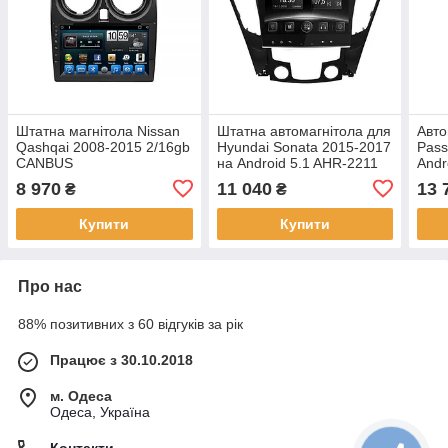
Штатна магнітола Nissan
Штатна автомагнітола для
Авто
Qashqai 2008-2015 2/16gb
Hyundai Sonata 2015-2017
Pass
CANBUS
на Android 5.1 AHR-2211
Andr
головний пристрій для
муль
8 970
11 040
13 
₴
₴
автомобіля
на ф
Купити
Купити
Про нас
88% позитивних з 60 відгуків за рік
Працює з 30.10.2018
м. Одеса
Одеса, Україна
Контакти