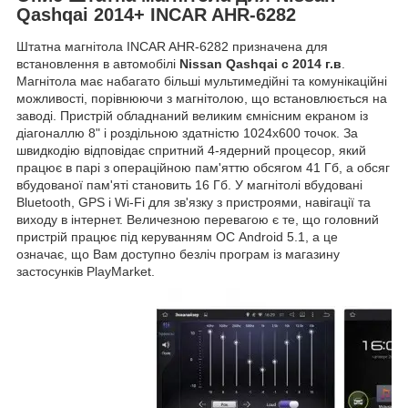
Qashqai 2014+ INCAR AHR-6282
Штатна магнітола INCAR AHR-6282 призначена для
встановлення в автомобілі
Nissan Qashqai с 2014 г.в
.
Магнітола має набагато більші мультимедійні та комунікаційні
можливості, порівнюючи з магнітолою, що встановлюється на
заводі. Пристрій обладнаний великим ємнісним екраном із
діагоналлю 8" і роздільною здатністю 1024х600 точок. За
швидкодію відповідає спритний 4-ядерний процесор, який
працює в парі з операційною пам'яттю обсягом 41 Гб, а обсяг
вбудованої пам'яті становить 16 Гб. У магнітолі вбудовані
Bluetooth, GPS і Wi-Fi для зв'язку з пристроями, навігації та
виходу в інтернет. Величезною перевагою є те, що головний
пристрій працює під керуванням ОС Android 5.1, а це
означає, що Вам доступно безліч програм із магазину
застосунків PlayMarket.