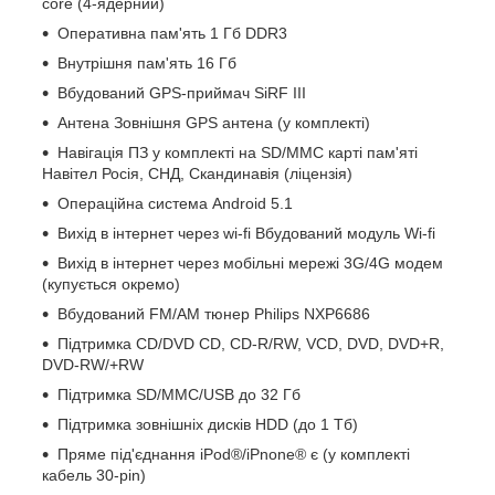
core (4-ядерний)
Оперативна пам'ять 1 Гб DDR3
Внутрішня пам'ять 16 Гб
Вбудований GPS-приймач SiRF III
Антена Зовнішня GPS антена (у комплекті)
Навігація ПЗ у комплекті на SD/MMC карті пам'яті
Навітел Росія, СНД, Скандинавія (ліцензія)
Операційна система Android 5.1
Вихід в інтернет через wi-fi Вбудований модуль Wi-fi
Вихід в інтернет через мобільні мережі 3G/4G модем
(купується окремо)
Вбудований FM/AM тюнер Philips NXP6686
Підтримка CD/DVD CD, CD-R/RW, VCD, DVD, DVD+R,
DVD-RW/+RW
Підтримка SD/MMC/USB до 32 Гб
Підтримка зовнішніх дисків HDD (до 1 Тб)
Пряме під'єднання iPod®/iPnone® є (у комплекті
кабель 30-pin)