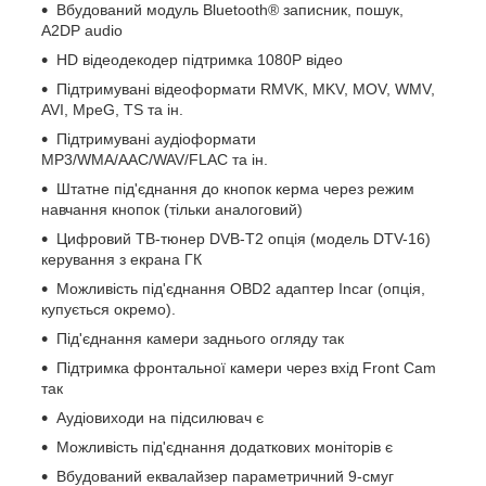
Вбудований модуль Bluetooth® записник, пошук,
A2DP audio
HD відеодекодер підтримка 1080P відео
Підтримувані відеоформати RMVK, MKV, MOV, WMV,
AVI, MpeG, TS та ін.
Підтримувані аудіоформати
MP3/WMA/AAC/WAV/FLAC та ін.
Штатне під'єднання до кнопок керма через режим
навчання кнопок (тільки аналоговий)
Цифровий ТВ-тюнер DVB-T2 опція (модель DTV-16)
керування з екрана ГК
Можливість під'єднання OBD2 адаптер Incar (опція,
купується окремо).
Під'єднання камери заднього огляду так
Підтримка фронтальної камери через вхід Front Cam
так
Аудіовиходи на підсилювач є
Можливість під'єднання додаткових моніторів є
Вбудований еквалайзер параметричний 9-смуг