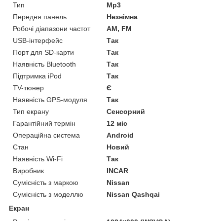
Тип
Mp3
Передня панель
Незнімна
Робочі діапазони частот
AM, FM
USB-інтерфейс
Так
Порт для SD-карти
Так
Наявність Bluetooth
Так
Підтримка iPod
Так
TV-тюнер
Є
Наявність GPS-модуля
Так
Тип екрану
Сенсорний
Гарантійний термін
12 міс
Операційна система
Android
Стан
Новий
Наявність Wi-Fi
Так
Виробник
INCAR
Сумісність з маркою
Nissan
Сумісність з моделлю
Nissan Qashqai
Екран