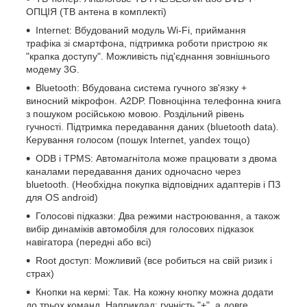
ОПЦІЯ (ТВ антена в комплекті)
Internet: Вбудований модуль Wi-Fi, приймання
трафіка зі смартфона, підтримка роботи пристрою як
"крапка доступу". Можливість під'єднання зовнішнього
модему 3G.
Bluetooth: Вбудована система гучного зв'язку +
виносний мікрофон. A2DP. Повноцінна телефонна книга
з пошуком російською мовою. Роздільний рівень
гучності. Підтримка передавання даних (bluetooth data).
Керування голосом (пошук Internet, yandex тощо)
ODB і TPMS: Автомагнітола може працювати з двома
каналами передавання даних одночасно через
bluetooth. (Необхідна покупка відповідних адаптерів і ПЗ
для OS android)
Голосові підказки: Два режими настроювання, а також
вибір динаміків
автомобіля
для голосових підказок
навігатора (передні або всі)
Root доступ: Можливий (все робиться на свій ризик і
страх)
Кнопки на кермі: Так. На кожну кнопку можна додати
до трьох команд. Наприклад: гучність "+", а довге