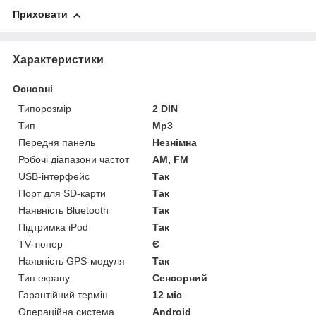
Приховати
Характеристики
Основні
Типорозмір
2 DIN
Тип
Mp3
Передня панель
Незнімна
Робочі діапазони частот
AM, FM
USB-інтерфейс
Так
Порт для SD-карти
Так
Наявність Bluetooth
Так
Підтримка iPod
Так
TV-тюнер
Є
Наявність GPS-модуля
Так
Тип екрану
Сенсорний
Гарантійний термін
12 міс
Операційна система
Android