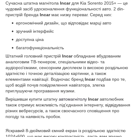
Сучасна штатна магнітола
Incar
для Kia Sorento 2015+ — це
чудовий засіб удосконалення функціональності авто. 2 din-
пристрій бренда
Incar
має низку переваг. Серед них:
ергономічний дизайн, що відповідає марці авто
зручний інтерфейс
доступна ціна
багатофункціональність
Штатний головний пристрій
Incar
обладнане вбудованим
аналоговим ТВ-тюнером, спеціальними відео- та
аудіороз'ємами, сенсорним дисплеєм із високою роздільною
здатністю і точною деталізацією картинки, а також
елементами навігації. Водночас бренд
Incar
подбав про те,
щоб водій почув повідомлення навігатора, злегка
приглушуючи програвання музики.
Вирішивши купити штатну
автомагнітолу
Incar
автолюбник
також отримує можливість під'єднання інтернету, відвідування
різних вебресурсів, а також своєчасного сповіщення про
погоду та наявність пробок.
Яскравий 8-дюймовий ємний екран із роздільною здатністю
1024x600, що має високу контрастність, дасть вам зручно