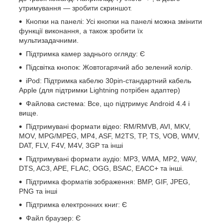
утримування — зробити скриншот.
Кнопки на панелі: Усі кнопки на панелі можна змінити
функції виконання, а також зробити їх
мультизадачними.
Підтримка камер заднього огляду: Є
Підсвітка кнопок: Жовтогарячий або зелений колір.
iPod: Підтримка кабелю 30pin-стандартний кабель
Apple (для підтримки Lightning потрібен адаптер)
Файлова система: Все, що підтримує Android 4.4 і
вище.
Підтримувані формати відео: RM/RMVB, AVI, MKV,
MOV, MPG/MPEG, MP4, ASF, M2TS, TP, TS, VOB, WMV,
DAT, FLV, F4V, M4V, 3GP та інші
Підтримувані формати аудіо: MP3, WMA, MP2, WAV,
DTS, AC3, APE, FLAC, OGG, BSAC, EACC+ та інші.
Підтримка форматів зображення: BMP, GIF, JPEG,
PNG та інші
Підтримка електронних книг: Є
Файл браузер: Є