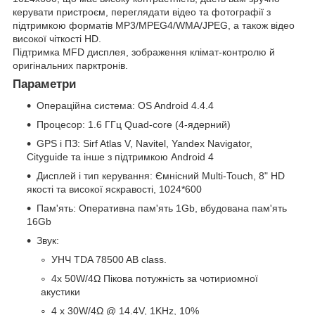
керувати пристроєм, переглядати відео та фотографії з
підтримкою форматів MP3/MPEG4/WMA/JPEG, а також відео
високої чіткості HD.
Підтримка MFD дисплея, зображення клімат-контролю й
оригінальних парктронів.
Параметри
Операційна система: OS Android 4.4.4
Процесор: 1.6 ГГц Quad-core (4-ядерний)
GPS і ПЗ: Sirf Atlas V, Navitel, Yandex Navigator,
Cityguide та інше з підтримкою Android 4
Дисплей і тип керування: Ємнісний Multi-Touch, 8" HD
якості та високої яскравості, 1024*600
Пам'ять: Оперативна пам'ять 1Gb, вбудована пам'ять
16Gb
Звук:
УНЧ TDA 78500 AB class.
4x 50W/4Ω Пікова потужність за чотириомної
акустики
4 x 30W/4Ω @ 14.4V, 1KHz, 10%