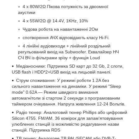
4 x 80W/2Ω Пікова потужність за двоомної
акустики
4 x 55W/2Ω @ 14.4V, 1KHz, 10%
Чудова робота на навантаженні 2Ом
спотворення АЧХ відповідають класу Hi-Fi.
4 лінійні аудіовиходи + лінійний роздільний
регульований вихід на Subwoofer. Еквалайзер НЧ
СЧ ВЧ із фільтрами зрізу + функція Loud
Медіаносники: Підтримка SD карт до 32 Gb, 2 слоти,
USB flash і HDD*2+USB вихід на лицьовій панелі.
Струм споживання: У режимі роботи 1.2A без
сильного навантаження на динаміки. У режимі "Sleep
mode" 0.62A — Режим швидкого вмикання
автомагнітоли зі стартом 2 секунди з програмованим
таймером очікування. Напруга живлення 12-24 Вольтів.
Радіо тюнер: Аналоговий тюнер Phillips або цифровий
Silicon 4755. FM/AM. 36 комірок для запам'ятовування
улюблених станцій із можливістю редагування назви
станцій. Підтримка RDS
ТВ тюнер: Аналогове ТВ PAL/SECAM або DVB-T-