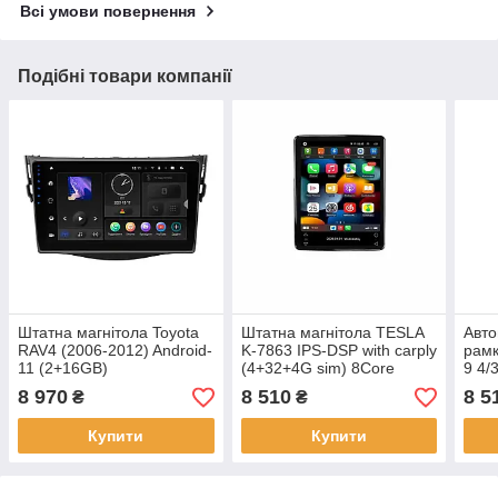
Всі умови повернення
Подібні товари компанії
Штатна магнітола Toyota
Штатна магнітола TESLA
Авто
RAV4 (2006-2012) Android-
K-7863 IPS-DSP with carply
рамк
11 (2+16GB)
(4+32+4G sim) 8Core
9 4/
Android 12
8 970
8 510
8 5
₴
₴
Купити
Купити