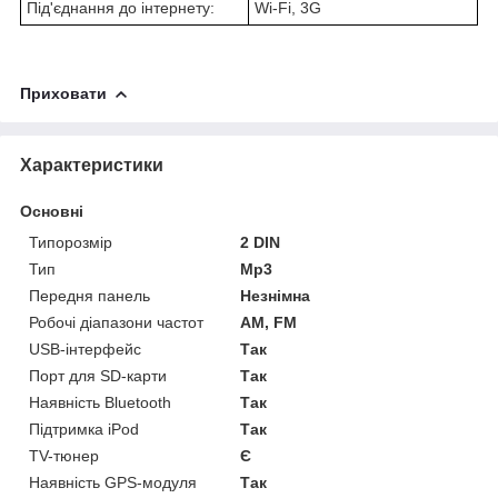
Під'єднання до інтернету:
Wi-Fi, 3G
Приховати
Характеристики
Основні
Типорозмір
2 DIN
Тип
Mp3
Передня панель
Незнімна
Робочі діапазони частот
AM, FM
USB-інтерфейс
Так
Порт для SD-карти
Так
Наявність Bluetooth
Так
Підтримка iPod
Так
TV-тюнер
Є
Наявність GPS-модуля
Так