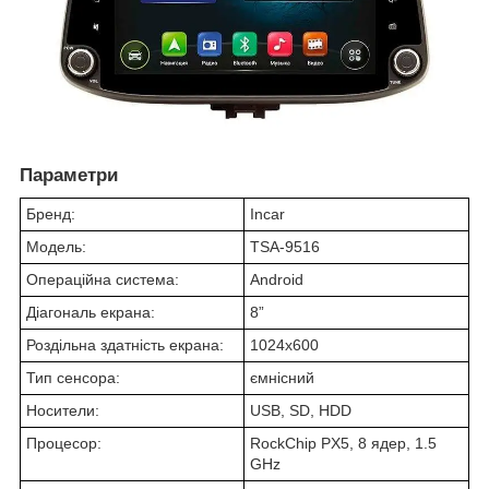
Параметри
Бренд:
Incar
Модель:
TSA-9516
Операційна система:
Android
Діагональ екрана:
8”
Роздільна здатність екрана:
1024x600
Тип сенсора:
ємнісний
Носители:
USB, SD, HDD
Процесор:
RockChip PX5, 8 ядер, 1.5
GHz