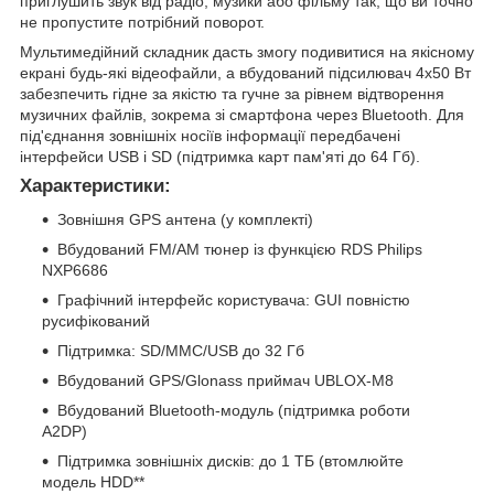
приглушить звук від радіо, музики або фільму так, що ви точно
не пропустите потрібний поворот.
Мультимедійний складник дасть змогу подивитися на якісному
екрані будь-які відеофайли, а вбудований підсилювач 4х50 Вт
забезпечить гідне за якістю та гучне за рівнем відтворення
музичних файлів, зокрема зі смартфона через Bluetooth. Для
під'єднання зовнішніх носіїв інформації передбачені
інтерфейси USB і SD (підтримка карт пам'яті до 64 Гб).
Характеристики:
Зовнішня GPS антена (у комплекті)
Вбудований FM/AM тюнер із функцією RDS Philips
NXP6686
Графічний інтерфейс користувача: GUI повністю
русифікований
Підтримка: SD/MMC/USB до 32 Гб
Вбудований GPS/Glonass приймач UBLOX-M8
Вбудований Bluetooth-модуль (підтримка роботи
A2DP)
Підтримка зовнішніх дисків: до 1 ТБ (втомлюйте
модель HDD**