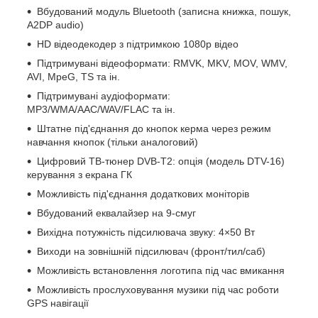
Вбудований модуль Bluetooth (записна книжка, пошук,
A2DP audio)
HD відеодекодер з підтримкою 1080p відео
Підтримувані відеоформати: RMVK, MKV, MOV, WMV,
AVI, MpeG, TS та ін.
Підтримувані аудіоформати:
MP3/WMA/AAC/WAV/FLAC та ін.
Штатне під'єднання до кнопок керма через режим
навчання кнопок (тільки аналоговий)
Цифровий ТВ-тюнер DVB-T2: опція (модель DTV-16)
керування з екрана ГК
Можливість під'єднання додаткових моніторів
Вбудований еквалайзер на 9-смуг
Вихідна потужність підсилювача звуку: 4×50 Вт
Виходи на зовнішній підсилювач (фронт/тил/саб)
Можливість встановлення логотипа під час вмикання
Можливість прослуховування музики під час роботи
GPS навігації