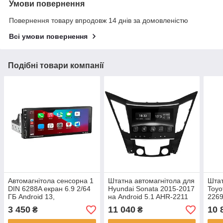
Умови повернення
Повернення товару впродовж 14 днів за домовленістю
Всі умови повернення
Подібні товари компанії
Автомагнітола сенсорна 1
Штатна автомагнітола для
Штат
DIN 6288A екран 6.9 2/64
Hyundai Sonata 2015-2017
Toyo
ГБ Android 13,
на Android 5.1 AHR-2211
2269
Універсальна штатна
головний пристрій для
9"
3 450
11 040
10 
₴
₴
магнітола на андроїд
автомобіля