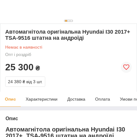
Автомагнітола оригінальна Hyundai I30 2017+
TSA-9516 штатна на андроїді
Немає в наявності
Опт і роздріб
25 300
₴
24 380 ₴
від 3 шт.
Опис
Характеристики
Доставка
Оплата
Умови п
Опис
Автомагнітола оригінальна Hyundai I30
2017+ TSA-9516 штатна на андроїді