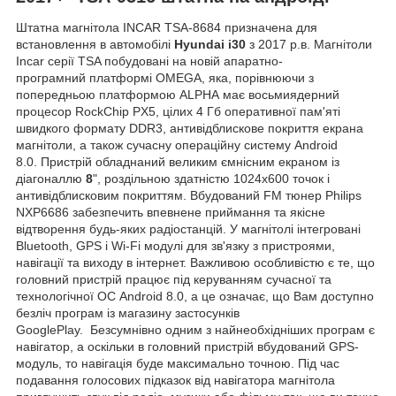
Штатна магнітола INCAR TSA-8684 призначена для
встановлення в автомобілі
Hyundai i30
з 2017 р.в. Магнітоли
Incar серії TSA побудовані на новій апаратно-
програмний платформі OMEGA, яка, порівнюючи з
попередньою платформою ALPHA має восьмиядерний
процесор RockChip PX5, цілих 4 Гб оперативної пам'яті
швидкого формату DDR3, антивідблискове покриття екрана
магнітоли, а також сучасну операційну систему Android
8.0. Пристрій обладнаний великим ємнісним екраном із
діагоналлю
8
", роздільною здатністю 1024х600 точок і
антивідблисковим покриттям. Вбудований FM тюнер Philips
NXP6686 забезпечить впевнене приймання та якісне
відтворення будь-яких радіостанцій. У магнітолі інтегровані
Bluetooth, GPS і Wi-Fi модулі для зв'язку з пристроями,
навігації та виходу в інтернет. Важливою особливістю є те, що
головний пристрій працює під керуванням сучасної та
технологічної ОС Android 8.0, а це означає, що Вам доступно
безліч програм із магазину застосунків
GooglePlay. Безсумнівно одним з найнеобхідніших програм є
навігатор, а оскільки в головний пристрій вбудований GPS-
модуль, то навігація буде максимально точною. Під час
подавання голосових підказок від навігатора магнітола