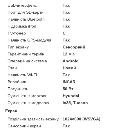
USB-інтерфейс
Так
Порт для SD-карти
Так
Наявність Bluetooth
Так
Підтримка iPod
Так
TV-тюнер
Є
Наявність GPS-модуля
Так
Тип екрану
Сенсорний
Гарантійний термін
12 міс
Операційна система
Android
Стан
Новий
Наявність Wi-Fi
Так
Виробник
INCAR
Потужність
50 Вт
Сумісність з маркою
Hyundai
Сумісність з моделлю
ix35, Tucson
Екран
Роздільна здатність екрану
1024×600 (WSVGA)
Сенсорний екран
Так