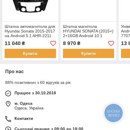
Штатна автомагнітола для
Штатна магнітола
Унів
Hyundai Sonata 2015-2017
HYUNDAI SONATA (2015+)
Andr
на Android 5.1 AHR-2211
2+16GB Android 10.1
7707
головний пристрій для
2 ди
11 040
8 970
13 
₴
₴
автомобіля
Купити
Купити
Про нас
88% позитивних з 60 відгуків за рік
Працює з 30.10.2018
м. Одеса
Одеса, Україна
КНОПКА
ЗВ'ЯЗКУ
Контакти
Сьогодні працює з 09:00 до 18:00