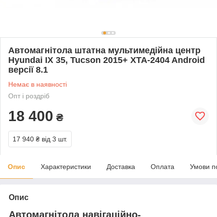
Автомагнітола штатна мультимедійна центр
Hyundai IX 35, Tucson 2015+ XTA-2404 Android
версії 8.1
Немає в наявності
Опт і роздріб
18 400
₴
17 940 ₴
від 3 шт.
Опис
Характеристики
Доставка
Оплата
Умови п
Опис
Автомагнітола навігаційно-