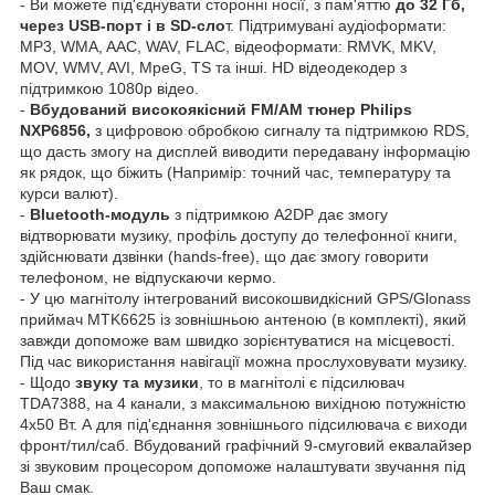
- Ви можете під'єднувати сторонні носії, з пам'яттю
до 32 Гб,
через USB-порт і в SD-сло
т. Підтримувані аудіоформати:
MP3, WMA, AAC, WAV, FLAC, відеоформати: RMVK, MKV,
MOV, WMV, AVI, MpeG, TS та інші. HD відеодекодер з
підтримкою 1080p відео.
-
Вбудований високоякісний FM/AM тюнер Philips
NXP6856,
з цифровою обробкою сигналу та підтримкою RDS,
що дасть змогу на дисплей виводити передавану інформацію
як рядок, що біжить (Напримір: точний час, температуру та
курси валют).
-
Bluetooth-модуль
з підтримкою A2DP дає змогу
відтворювати музику, профіль доступу до телефонної книги,
здійснювати дзвінки (hands-free), що дає змогу говорити
телефоном, не відпускаючи кермо.
- У цю магнітолу інтегрований високошвидкісний GPS/Glonass
приймач MTK6625 із зовнішньою антеною (в комплекті), який
завжди допоможе вам швидко зорієнтуватися на місцевості.
Під час використання навігації можна прослуховувати музику.
- Щодо
звуку та музики
, то в магнітолі є підсилювач
TDA7388, на 4 канали, з максимальною вихідною потужністю
4х50 Вт. А для під'єднання зовнішнього підсилювача є виходи
фронт/тил/саб. Вбудований графічний 9-смуговий еквалайзер
зі звуковим процесором допоможе налаштувати звучання під
Ваш смак.