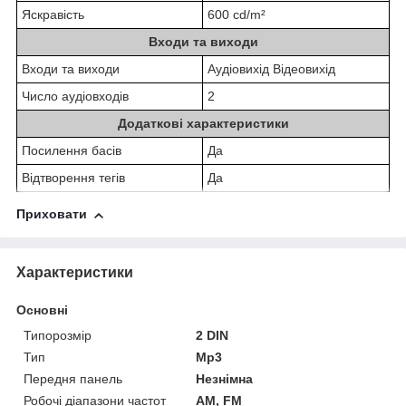
Яскравість
600 cd/m²
Входи та виходи
Входи та виходи
Аудіовихід Відеовихід
Число аудіовходів
2
Додаткові характеристики
Посилення басів
Да
Відтворення тегів
Да
Приховати
Характеристики
Основні
Типорозмір
2 DIN
Тип
Mp3
Передня панель
Незнімна
Робочі діапазони частот
AM, FM