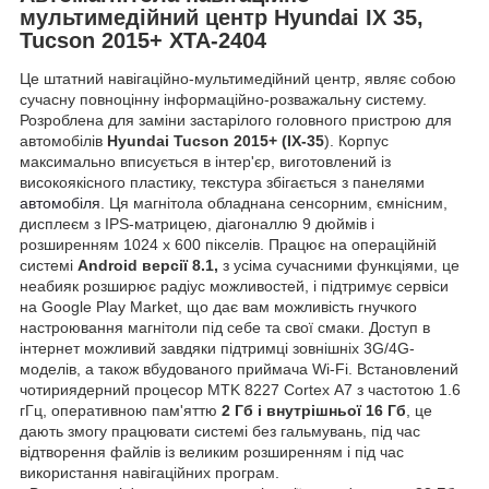
мультимедійний центр Hyundai IX 35,
Tucson 2015+ XTA-2404
Це штатний навігаційно-мультимедійний центр, являє собою
сучасну повноцінну інформаційно-розважальну систему.
Розроблена для заміни застарілого головного пристрою для
автомобілів
Hyundai Tucson 2015+ (IX-35
). Корпус
максимально вписується в інтер'єр, виготовлений із
високоякісного пластику, текстура збігається з панелями
автомобіля
. Ця магнітола обладнана сенсорним, ємнісним,
дисплеєм з IPS-матрицею, діагоналлю 9 дюймів і
розширенням 1024 х 600 пікселів. Працює на операційній
системі
Android версії 8.1,
з усіма сучасними функціями, це
неабияк розширює радіус можливостей, і підтримує сервіси
на Google Play Market, що дає вам можливість гнучкого
настроювання магнітоли під себе та свої смаки. Доступ в
інтернет можливий завдяки підтримці зовнішніх 3G/4G-
моделів, а також вбудованого приймача Wi-Fi. Встановлений
чотириядерний процесор MTK 8227 Cortex А7 з частотою 1.6
гГц, оперативною пам'яттю
2 Гб і внутрішньої 16 Гб
, це
дають змогу працювати системі без гальмувань, під час
відтворення файлів із великим розширенням і під час
використання навігаційних програм.