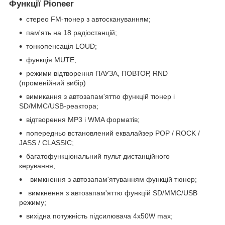
Функції
Pioneer
стерео FM-тюнер з автоскануванням;
пам'ять на 18 радіостанцій;
тонкопенсація LOUD;
функція MUTE;
режими відтворення ПАУЗА, ПОВТОР, RND
(променійний вибір)
вимикання з автозапам'яттю функцій тюнер і
SD/MMC/USB-реактора;
відтворення МР3 і WMA форматів;
попередньо встановлений еквалайзер POP / ROCK /
JASS / CLASSIC;
багатофункціональний пульт дистанційного
керування;
вимкнення з автозапам'ятуванням функцій тюнер;
вимкнення з автозапам'яттю функцій SD/MMC/USB
режиму;
вихідна потужність підсилювача 4х50W max;