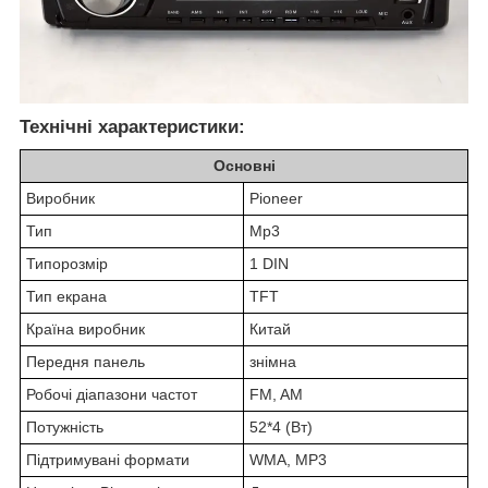
Технічні характеристики
:
Основні
Виробник
Pioneer
Тип
Mp3
Типорозмір
1 DIN
Тип екрана
TFT
Країна виробник
Китай
Передня панель
знімна
Робочі діапазони частот
FM, AM
Потужність
52*4 (Вт)
Підтримувані формати
WMA, MP3