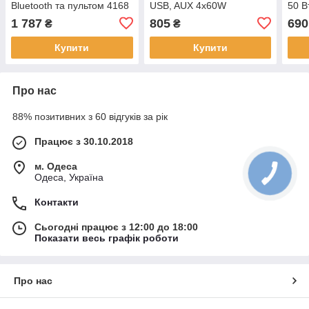
Bluetooth та пультом 4168
USB, AUX 4x60W
50 В
екран 4.3' ISO-BT
магнітола незнімна
1 787
805
690
₴
₴
панель
Купити
Купити
Про нас
88% позитивних з 60 відгуків за рік
Працює з 30.10.2018
м. Одеса
Одеса, Україна
Контакти
Сьогодні працює з 12:00 до 18:00
Показати весь графік роботи
Про нас