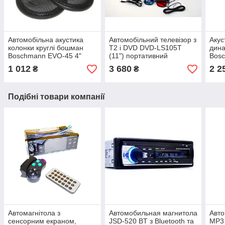
Автомобільна акустика
Автомобільний телевізор з
Акус
колонки круглі бошман
T2 і DVD DVD-LS105T
дин
Boschmann EVO-45 4"
(11") портативний
Bos
автозвук динаміки бошман
телевізор у машину з
комп
1 012
3 680
2 2
₴
₴
шов45
тюнером
Вт к
Подібні товари компанії
Автомагнітола з
Автомобильная магнитола
Авто
сенсорним екраном,
JSD-520 BT з Bluetooth та
MP3 