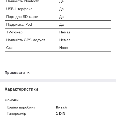
Наявність Bluetooth
Да
USB-інтерфейс
Да
Порт для SD-карти
Да
Підтримка iPod
Да
TV-тюнер
Немає
Наявність GPS-модуля
Немає
Стан
Нове
Приховати
Характеристики
Основні
Країна виробник
Китай
Типорозмір
1 DIN