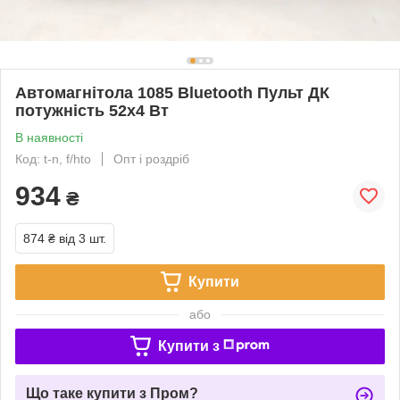
Автомагнітола 1085 Bluetooth Пульт ДК
потужність 52x4 Вт
В наявності
Код: t-n, f/hto
Опт і роздріб
934
₴
874 ₴
від 3 шт.
Купити
або
Купити з
Що таке купити з Пром?