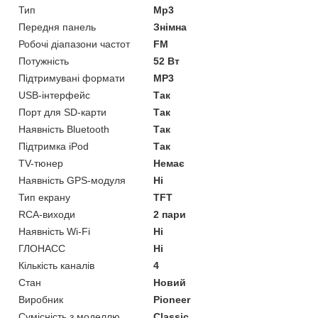
Тип
Mp3
Передня панель
Знімна
Робочі діапазони частот
FM
Потужність
52 Вт
Підтримувані формати
MP3
USB-інтерфейс
Так
Порт для SD-карти
Так
Наявність Bluetooth
Так
Підтримка iPod
Так
TV-тюнер
Немає
Наявність GPS-модуля
Ні
Тип екрану
TFT
RCA-виходи
2 пари
Наявність Wi-Fi
Ні
ГЛОНАСС
Ні
Кількість каналів
4
Стан
Новий
Виробник
Pioneer
Сумісність з моделлю
Classic