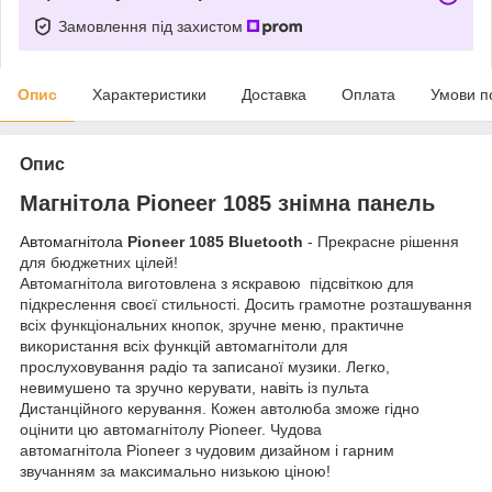
Замовлення під захистом
Опис
Характеристики
Доставка
Оплата
Умови п
Опис
Магнітола Pioneer 1085 знімна панель
Автомагнітола
Pioneer 1085
Bluetooth
- Прекрасне рішення
для бюджетних цілей!
Автомагнітола виготовлена з яскравою підсвіткою для
підкреслення своєї стильності. Досить грамотне розташування
всіх функціональних кнопок, зручне меню, практичне
використання всіх функцій автомагнітоли для
прослуховування радіо та записаної музики. Легко,
невимушено та зручно керувати, навіть із пульта
Дистанційного керування. Кожен автолюба зможе гідно
оцінити цю автомагнітолу Pioneer. Чудова
автомагнітола Pioneer з чудовим дизайном і гарним
звучанням за максимально низькою ціною!