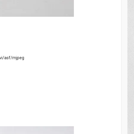
vi/asf/mjpeg