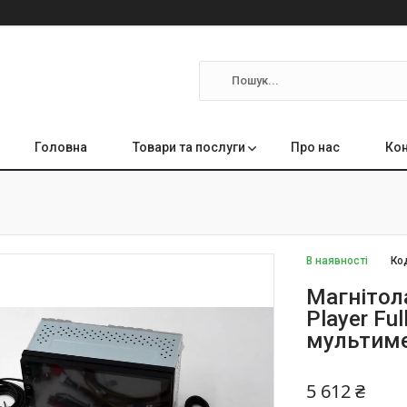
Головна
Товари та послуги
Про нас
Кон
В наявності
Ко
Магнітола
Player Fu
мультиме
5 612 ₴