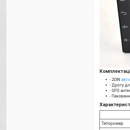
Комплектац
- 2DIN
авто
- Дроту дл
- GPS анте
- Пакован
Характерис
Типорозмір