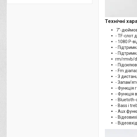
Технічні ха
7"-дюймов
- TF-слот д
- 1080 P-
- Підтрим
- Підтримк
rm/rmvb/d
- Підсилюв
- Fm діапа
- З дистан
- Запам'я
- Функція 
- Функція 
- Bluetoth-
- Bass і tr
- Aux функ
- Відеових
- Відеовхі