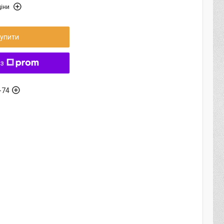
іни
упити
 з
-74