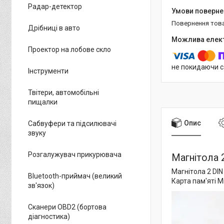
Радар-детектор
повернення тов
Дрібниці в авто
Проектор на лобове скло
не покидаючи с
Інструменти
Твітери, автомобільні
пищалки
Опис
Сабвуфери та підсилювачі
звуку
Розгалужувач прикурювача
Магнітола 
Магнітола 2 DIN
Bluetooth-приймач (великий
Карта пам'яті M
зв'язок)
Сканери OBD2 (бортова
діагностика)