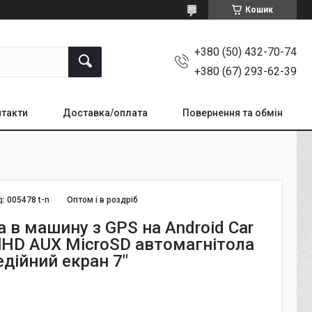
Кошик
+380 (50) 432-70-74
+380 (67) 293-62-39
такти
Доставка/оплата
Повернення та обмін
д:
005478 t-n
Оптом і в роздріб
 в машину з GPS на Android Car
llHD AUX MicroSD автомагнітола
дійний екран 7"