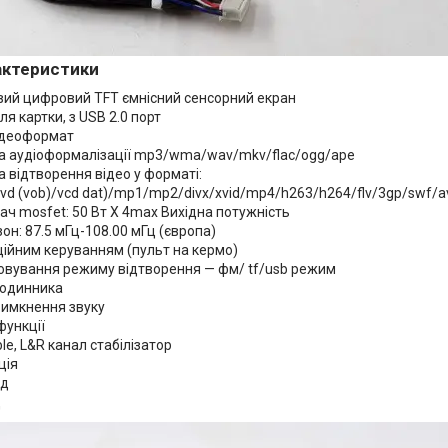
рактеристики
ий цифровий TFT ємнісний сенсорний екран
ля картки, з USB 2.0 порт
відеоформат
ка аудіоформалізації mp3/wma/wav/mkv/flac/ogg/ape
а відтворення відео у форматі:
vd (vob)/vcd dat)/mp1/mp2/divx/xvid/mp4/h263/h264/flv/3gp/swf/a
ач mosfet: 50 Вт X 4max Вихідна потужність
зон: 87.5 мГц-108.00 мГц (європа)
ційним керуванням (пульт на кермо)
товування режиму відтворення — фм/ tf/usb режим
годинника
вимкнення звуку
функції
eble, L&R канал стабілізатор
ція
ід
д