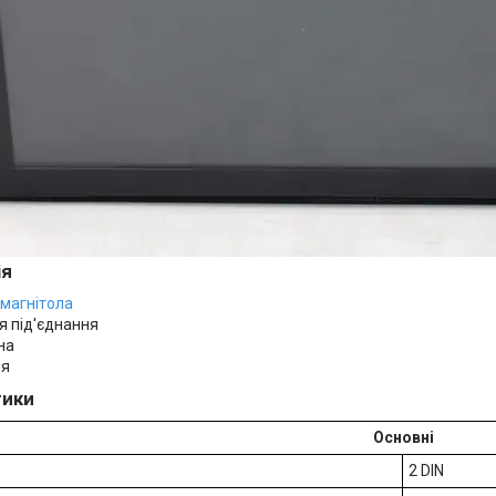
ія
магнітола
я під'єднання
на
ня
тики
Основні
2 DIN