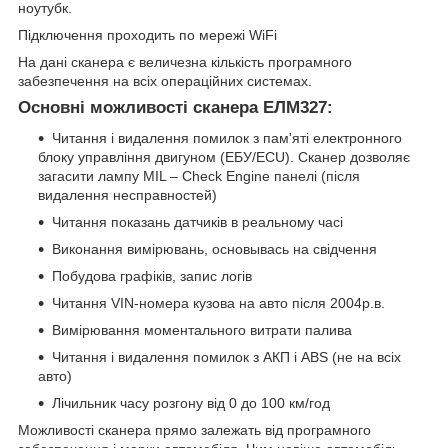
ноутубк.
Підключення проходить по мережі WiFi
На дані сканера є величезна кількість програмного
забезпечення на всіх операційних системах.
Основні можливості сканера ЕЛМ327:
Читання і видалення помилок з пам'яті електронного
блоку управління двигуном (ЕБУ/ECU). Сканер дозволяє
загасити лампу MIL – Check Engine панелі (після
видалення несправностей)
Читання показань датчиків в реальному часі
Виконання вимірювань, основывась на свідчення
Побудова графіків, запис логів
Читання VIN-номера кузова на авто після 2004р.в.
Вимірювання моментального витрати палива
Читання і видалення помилок з АКП і ABS (не на всіх
авто)
Лічильник часу розгону від 0 до 100 км/год
Можливості сканера прямо залежать від програмного