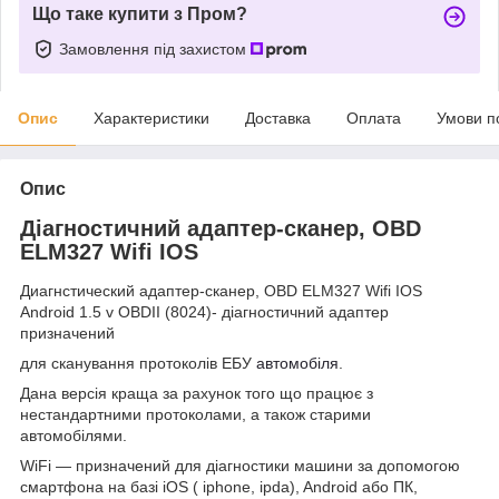
Що таке купити з Пром?
Замовлення під захистом
Опис
Характеристики
Доставка
Оплата
Умови п
Опис
Діагностичний адаптер-сканер, OBD
ELM327 Wifi IOS
Диагнстический адаптер-сканер, OBD ELM327 Wifi IOS
Android 1.5 v OBDII (8024)- діагностичний адаптер
призначений
для сканування протоколів ЕБУ
автомобіля
.
Дана версія краща за рахунок того що працює з
нестандартними протоколами, а також старими
автомобілями.
WiFi — призначений для діагностики машини за допомогою
смартфона на базі iOS ( iphone, ipda), Android або ПК,