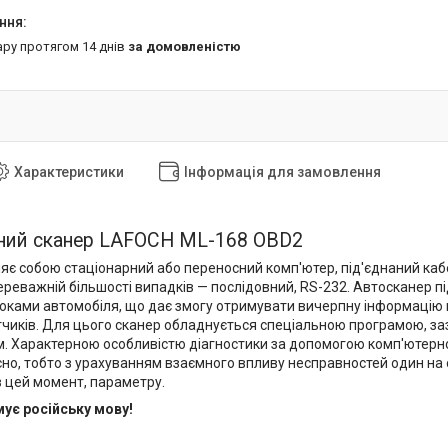
ару протягом 14 днів
за домовленістю
Характеристики
Інформація для замовлення
чний сканер LAFOCH ML-168 OBD2
яє собою стаціонарний або переносний комп'ютер, під'єднаний каб
ереважній більшості випадків — послідовний, RS-232. Автосканер пі
локами автомобіля, що дає змогу отримувати вичерпну інформацію 
чиків. Для цього сканер обладнується спеціальною програмою, зазв
. Характерною особливістю діагностики за допомогою комп'ютерног
сно, тобто з урахуванням взаємного впливу несправностей один на 
 цей момент, параметру.
ує російську мову!