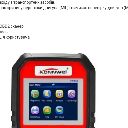
иходу з транспортних засобів.
чає причину перевірки двигуна (MIL) і вимикає перевірку двигуна (M
 OBD2 сканер
бель
кція користувача