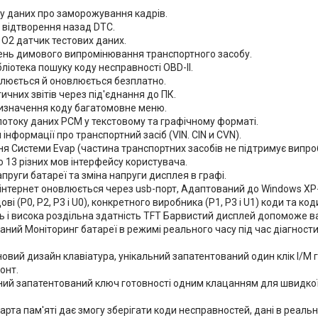
у даних про заморожування кадрів.
і відтворення назад DTC.
 O2 датчик тестових даних.
івень димового випромінювання транспортного засобу.
бліотека пошуку коду несправності OBD-II.
овлюється й оновлюється безплатно.
тичних звітів через під'єднання до ПК.
 визначення коду багатомовне меню.
потоку даних PCM у текстовому та графічному форматі.
 інформації про транспортний засіб (VIN. CIN и CVN).
ня Системи Evap (частина транспортних засобів не підтримує випро
о 13 різних мов інтерфейсу користувача.
апруги батареї та зміна напруги дисплея в графі.
 інтернет оновлюється через usb-порт, Адаптований до Windows XP
ві (P0, P2, P3 і U0), конкретного виробника (P1, P3 і U1) коди та код
сть і висока роздільна здатність TFT Барвистий дисплей допоможе 
ний Моніторинг батареї в режимі реального часу під час діагности
новий дизайн клавіатура, унікальний запатентований один клік I/M
онт.
ний запатентований ключ готовності одним клацанням для швидкої п
арта пам'яті дає змогу зберігати коди несправностей, дані в реаль