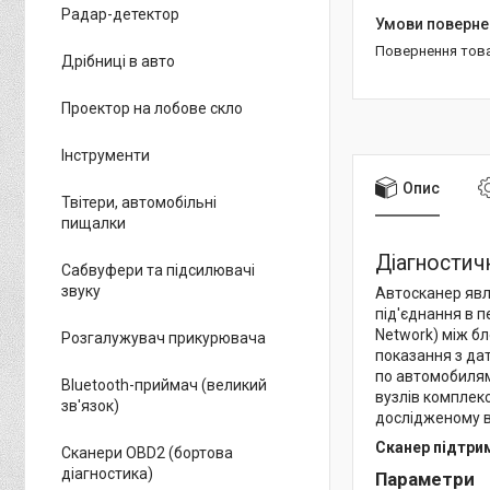
Радар-детектор
повернення тов
Дрібниці в авто
Проектор на лобове скло
Інструменти
Опис
Твітери, автомобільні
пищалки
Діагности
Сабвуфери та підсилювачі
звуку
Автосканер явл
під'єднання в п
Network) між б
Розгалужувач прикурювача
показання з дат
по автомобилям
Bluetooth-приймач (великий
вузлів комплек
зв'язок)
дослідженому в
Сканер підтрим
Сканери OBD2 (бортова
діагностика)
Параметри