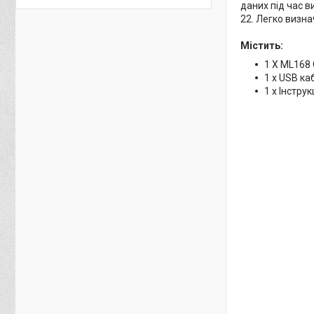
даних під час в
22. Легко визна
Містить:
1 X ML168
1 х USB ка
1 х Інстру