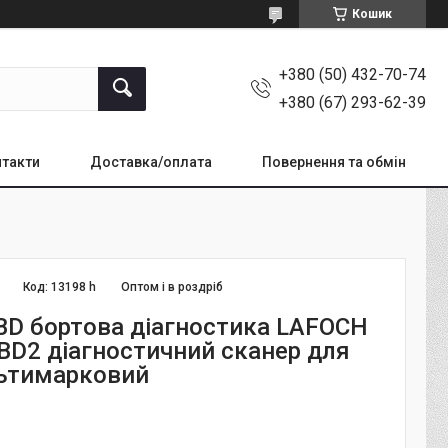
Кошик
+380 (50) 432-70-74
+380 (67) 293-62-39
такти
Доставка/оплата
Повернення та обмін
Код:
13198 h
Оптом і в роздріб
BD бортова діагностика LAFOCH
BD2 діагностичний сканер для
ьтимарковий