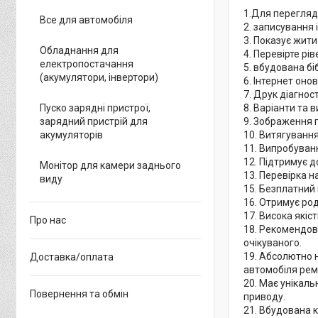
1.Для перегляд
Все для автомобіля
2. записування 
3. Показує жити
Обладнання для
4. Перевірте р
електропостачання
5. вбудована бі
(акумулятори, інвертори)
6. Інтернет он
7. Друк діагнос
Пуско зарядні пристрої,
8. Варіанти та
зарядний пристрій для
9. Зображення 
акумуляторів
10. Витягування
11. Випробуван
12. Підтримує д
Монітор для камери заднього
13. Перевірка н
виду
15. Безплатний
16. Отримує родо
17. Висока які
Про нас
18. Рекомендова
очікуваного.
19. Абсолютно 
Доставка/оплата
автомобіля рем
20. Має унікаль
Повернення та обмін
приводу.
21. Вбудована к