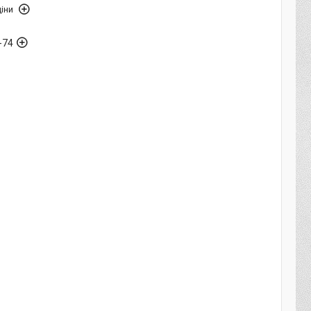
іни
-74