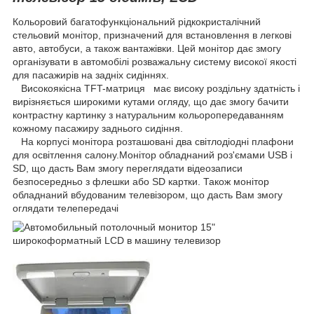
Кольоровий багатофункціональний рідкокристалічний
стельовий монітор, призначений для встановлення в легкові
авто, автобуси, а також вантажівки. Цей монітор дає змогу
організувати в автомобілі розважальну систему високої якості
для пасажирів на задніх сидіннях.
Високоякісна TFT-матриця має високу роздільну здатність і
вирізняється широкими кутами огляду, що дає змогу бачити
контрастну картинку з натуральним кольоропередаванням
кожному пасажиру заднього сидіння.
На корпусі монітора розташовані два світлодіодні плафони
для освітлення салону.Монітор обладнаний роз'ємами USB і
SD, що дасть Вам змогу переглядати відеозаписи
безпосередньо з флешки або SD картки. Також монітор
обладнаний вбудованим телевізором, що дасть Вам змогу
оглядати телепередачі