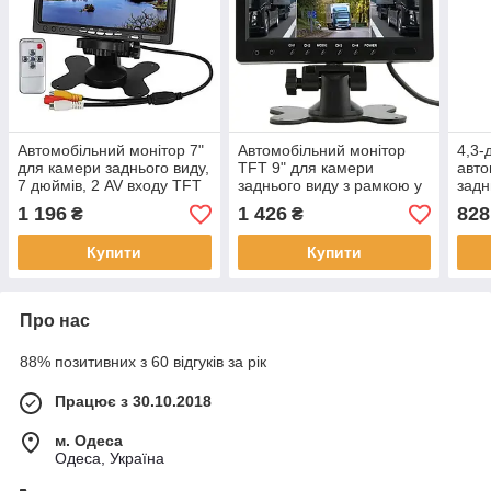
Автомобільний монітор 7"
Автомобільний монітор
4,3-
для камери заднього виду,
TFT 9" для камери
авто
7 дюймів, 2 AV входу TFT
заднього виду з рамкою у
задн
LCD монітор
підголовник TFT LCD
ТВ-п
1 196
1 426
828
₴
₴
монітор
Авто
Купити
Купити
Про нас
88% позитивних з 60 відгуків за рік
Працює з 30.10.2018
м. Одеса
Одеса, Україна