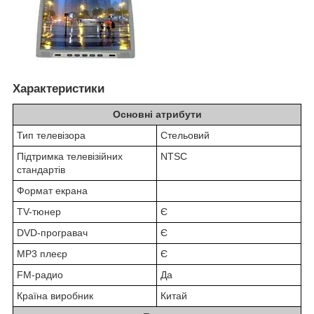
Характеристики
Основні атрибути
Тип телевізора
Стельовий
Підтримка телевізійних
NTSC
стандартів
Формат екрана
TV-тюнер
Є
DVD-програвач
Є
MP3 плеєр
Є
FM-радио
Да
Країна виробник
Китай