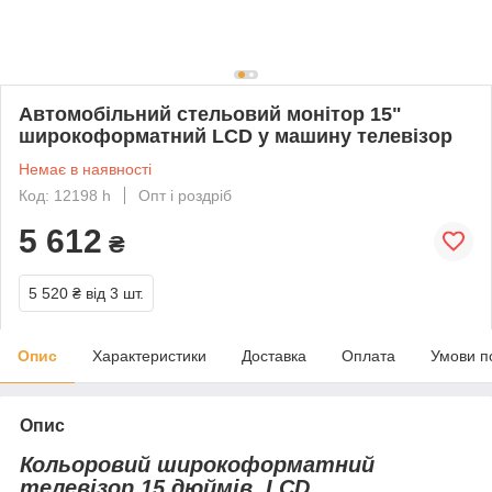
Автомобільний стельовий монітор 15"
широкоформатний LCD у машину телевізор
Немає в наявності
Код: 12198 h
Опт і роздріб
5 612
₴
5 520 ₴
від 3 шт.
Опис
Характеристики
Доставка
Оплата
Умови п
Опис
Кольоровий широкоформатний
телевізор 15 дюймів, LCD