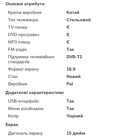
Основні атрибути
Країна виробник
Китай
Тип телевізора
Стельовий
TV-тюнер
Є
DVD-програвач
Є
MP3 плеєр
Є
FM-радіо
Так
Підтримка телевізійних
DVB-T2
стандартів
Формат екрану
16:9
Стан
Новий
Виробник
Pal
Додаткові характеристики
USB-інтерфейс
Так
Меню російською
Так
Колір
Чорний
Екран
Діагональ екрану
15 дюйм