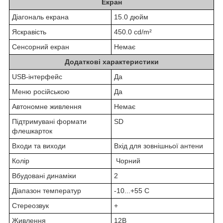
Екран
Діагональ екрана
15.0 дюйм
Яскравість
450.0 cd/m²
Сенсорний екран
Немає
Додаткові характеристики
USB-інтерфейс
Да
Меню російською
Да
Автономне живлення
Немає
Підтримувані формати
SD
флешкарток
Входи та виходи
Вхід для зовнішньої антени
Колір
Чорний
Вбудовані динаміки
2
Діапазон температур
-10...+55 С
Стереозвук
+
Живлення
12В