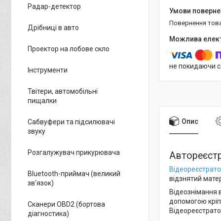
Радар-детектор
повернення тов
Дрібниці в авто
Проектор на лобове скло
не покидаючи с
Інструменти
Твітери, автомобільні
пищалки
Опис
Сабвуфери та підсилювачі
звуку
Розгалужувач прикурювача
Автореєстр
Відеореєстрат
Bluetooth-приймач (великий
відзнятий матері
зв'язок)
Відеознімання 
допомогою кріп
Сканери OBD2 (бортова
Відеореєстрато
діагностика)