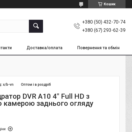
Кошик
+380 (50) 432-70-74
+380 (67) 293-62-39
такти
Доставка/оплата
Повернення та обмін
д:
х/b-vn
Оптом і в роздріб
ратор DVR A10 4" Full HD з
 камерою заднього огляду
іни