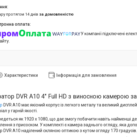
ару протягом 14 днів
за домовленістю
У компанії підключені елек
айту.
Характеристики
Інформація для замовлення
атор DVR A10 4" Full HD з виносною камерою з
ор
DVR A10 має якісний корпус із легкого металу та великий диспле
ал у гарній якості.
ведеться як 1920 х 1080, що дає змогу побачити навіть найменші д
лення з присоском. У комплекті є камера заднього огляду, яка до
р DVR A10 наділений скляною оптикою з кутом огляду 170 градусів.