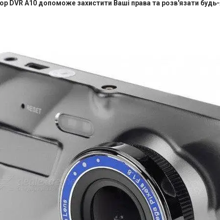
р DVR A10 допоможе захистити Ваші права та розв'язати будь-я