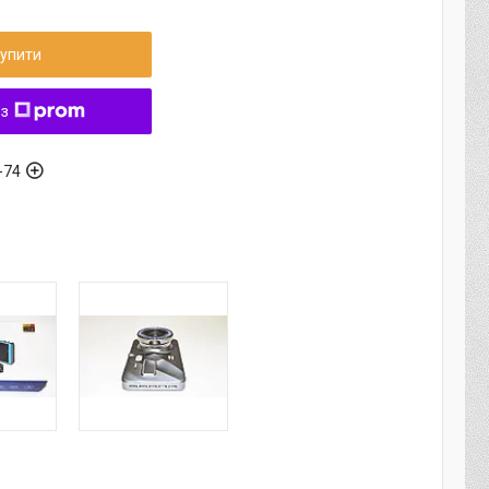
упити
 з
-74