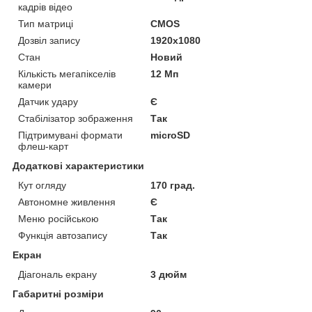
кадрів відео
Тип матриці
CMOS
Дозвіл запису
1920х1080
Стан
Новий
Кількість мегапікселів
12 Мп
камери
Датчик удару
Є
Стабілізатор зображення
Так
Підтримувані формати
microSD
флеш-карт
Додаткові характеристики
Кут огляду
170 град.
Автономне живлення
Є
Меню російською
Так
Функція автозапису
Так
Екран
Діагональ екрану
3 дюйм
Габаритні розміри