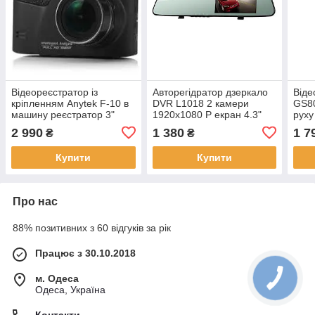
Відеореєстратор із
Авторегідратор дзеркало
Віде
кріпленням Anytek F-10 в
DVR L1018 2 камери
GS80
машину реєстратор 3"
1920x1080 P екран 4.3"
руху
екран 1920x1080
екра
2 990
1 380
1 7
₴
₴
автореєстратор 1 камера
Купити
Купити
Про нас
88% позитивних з 60 відгуків за рік
Працює з 30.10.2018
м. Одеса
Одеса, Україна
Контакти