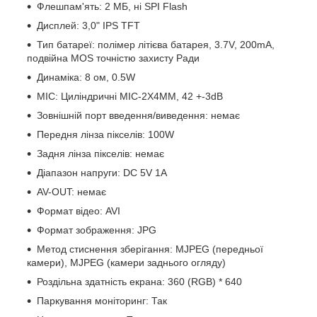
Флешпам'ять: 2 МБ, ні SPI Flash
Дисплей: 3,0" IPS TFT
Тип батареї: полімер літієва батарея, 3.7V, 200mA,
подвійна MOS точністю захисту Ради
Динаміка: 8 ом, 0.5W
MIC: Циліндричні MIC-2X4MM, 42 +-3dB
Зовнішній порт введення/виведення: немає
Передня лінза пікселів: 100W
Задня лінза пікселів: немає
Діапазон напруги: DC 5V 1A
AV-OUT: немає
Формат відео: AVI
Формат зображення: JPG
Метод стиснення зберігання: MJPEG (передньої
камери), MJPEG (камери заднього огляду)
Роздільна здатність екрана: 360 (RGB) * 640
Паркування моніторинг: Так