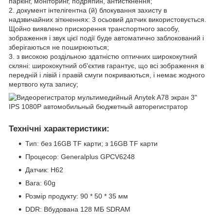
паркінг, моніторинг, подряпин, антисткнення;
2. документ інтелігентна (й) блокування захисту в
надзвичайних зіткненнях: 3 осьовий датчик використовується.
Щойно виявлено прискорення транспортного засобу,
зображення і звук цієї події буде автоматично заблокований і
зберігаються не поширюються;
3. з високою роздільною здатністю оптичних ширококутний
скляні: ширококутний об'єктив гарантує, що всі зображення в
передній і лівій і правій смуги покриваються, і немає жодного
мертвого кута запису;
Технічні характеристики:
Тип: без 16GB TF карти; з 16GB TF карти
Процесор: Generalplus GPCV6248
Датчик: H62
Вага: 60g
Розмір продукту: 90 * 50 * 35 мм
DDR: Вбудована 128 МБ SDRAM