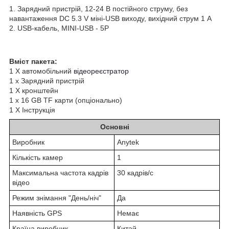
1. Зарядний пристрій, 12-24 В постійного струму, без
навантаження DC 5.3 V міні-USB виходу, вихідний струм 1 А
2. USB-кабель, MINI-USB - 5P
Вміст пакета:
1 Х автомобільний
відеореєстратор
1 x Зарядний пристрій
1 X кронштейн
1 x 16 GB TF карти (опціонально)
1 X Інструкція
Основні
Виробник
Anytek
Кількість камер
1
Максимальна частота кадрів
30 кадрів/с
відео
Режим знімання "День/ніч"
Да
Наявність GPS
Немає
Країна виробник
Китай