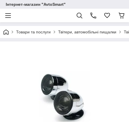
Інтернет-магазин "AvtoSmart"
Товари та послуги
Твітери, автомобільні пищалки
Тв