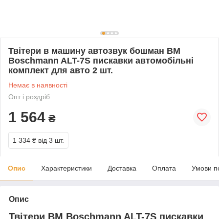
Твітери в машину автозвук бошман BM
Boschmann ALT-7S пискавки автомобільні
комплект для авто 2 шт.
Немає в наявності
Опт і роздріб
1 564
₴
1 334 ₴
від 3 шт.
Опис
Характеристики
Доставка
Оплата
Умови п
Опис
Твітери BM Boschmann ALT-7S пискавки