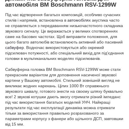
автомобіля BM Boschmann RSV-1299W
Під час відтворення багатьох композицій, особливо сучасних
стилів і напрямів, встановлена в
автомобілях
акустика часто
не справляється з передаванням низькочастотного складника
звукового сигналу. Це виражається у великих спотвореннях
саме на басових частотах. Щоб виправити положення, для
цього багато автолюбів встановлюють активний або пасивний
сабвуфер
. Водночас використовується або окремий
підсилювач потужності, або спеціальний вихід для під'єднання
головки в мультиканальних моделях підсилювачів.
Сабвуферна головка BM Boschmann RSV-1299W може стати
прекрасним варіантом для доповнення насиченої звукової
картини у Вашому автомобілі. Стильний зовнішній вигляд не
викликає жодних нарекань. Цілих 1000 Вт справжнього
звукового шквалу, готового знести на своєму шляху буквально
все! 2 звукові котушки дають змогу отримати різний імпеданс
під час використання багатьох моделей УНЧ. Найкращі
результати під час експлуатації динаміка можна отримати
тільки за використання правильно розрахованого за
параметрами корпусу з фанери або щільного ДСП, завтовшки
від 15 мм.