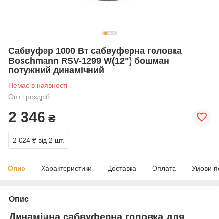
Сабвуфер 1000 Вт сабвуферна головка
Boschmann RSV-1299 W(12") бошман
потужний динамічний
Немає в наявності
Опт і роздріб
2 346
₴
2 024 ₴
від 2 шт.
Опис
Характеристики
Доставка
Оплата
Умови п
Опис
Динамічна сабвуферна головка для