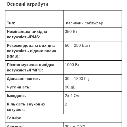
Основні атрибути
Тип:
пасивний сабвуфер
Номінальна вихідна
350 Вт
потужність/RMS:
Рекомендована вихідна
50 – 250 Ватт
потужність підсилювача
(RMS):
Пікова музична вихідна
1000 Вт
потужність/PMPO:
Діапазон частот:
30 – 1800 Гц
Чутливість:
90 дБ
Імпеданс:
2x 4 Ом
Кількість звукових
2
котушок:
Розміри
Діаметр:
30 см (12“)