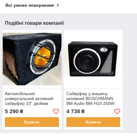
Всі умови повернення
Подібні товари компанії
Автомобільний
Сабвуфер у машину
універсальний активний
активний BOSCHMANN
сабвуфер 10” дюймів
BM Audio BM-H10 250W
1200 W F1090
корпусний
5 290
4 738
₴
₴
Купити
Купити