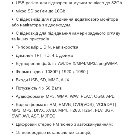
USB-роз'єм для відтворення музики та відео до 32Gb
мікро SD роз'єм до 16Gb
Є відеовихід для під'єднання додаткового монітора
або навігатора з відеовходом.
Є відеовхід для під'єднання камери заднього огляду
та інших пристроїв
Типорозмір 1 DIN, напівкростка
Дисплей TFT HD, 4,1 дюйма
Відтворення файлів: AVI/DVIX/MP4/MP3/Jpeg/WMA
Формат відео: 1080P ( 1920 x 1080 )
Входи USB, SD, MMC, AUX
Потужність 4 x 50 Ватів
Аудіоформати MP3, WMA, WAV, FLAC, OGG, APE
Видео форматы RM, RMVB, DVD(VOB), VCD(DAT),
MP1, MP2, DIVX, XVID, MP4, H263, H264, FLV, 3GP,
SWF, AVI, ASF, MJPEG
Цифровий стерео FM тюнер з автоскануванням;
18 попередньо встановлених станцій;