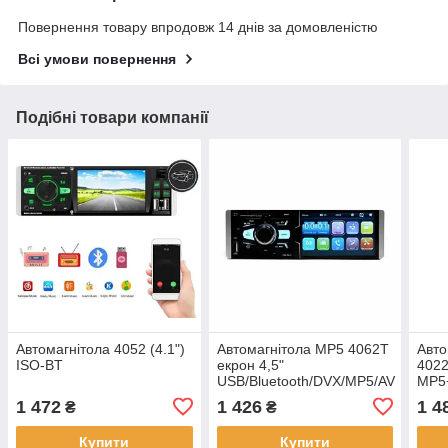
Повернення товару впродовж 14 днів за домовленістю
Всі умови повернення
Подібні товари компанії
Автомагнітола 4052 (4.1")
Автомагнітола MP5 4062T
Авто
ISO-BT
екрон 4,5"
4022
USB/Bluetooth/DVX/MP5/AV
MP5
Blue
1 472
1 426
1 4
₴
₴
Купити
Купити