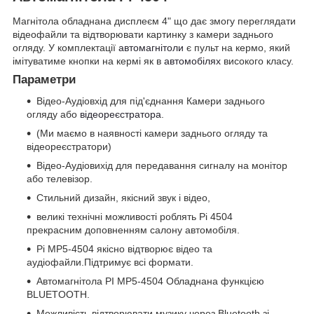
Магнітола обладнана дисплеєм 4" що дає змогу переглядати
відеофайли та відтворювати картинку з камери заднього
огляду. У комплектації
автомагнітоли
є пульт на кермо, який
імітуватиме кнопки на кермі як в
автомобілях
високого класу.
Параметри
Відео-Аудіовхід для під'єднання Камери заднього
огляду або
відеореєстратора
.
(Ми маємо в наявності камери заднього огляду та
відеореєстратори)
Відео-Аудіовихід для передавання сигналу на монітор
або телевізор.
Стильний дизайн, якісний звук і відео,
великі технічні можливості роблять Pi 4504
прекрасним доповненням салону автомобіля.
Pi MP5-4504 якісно відтворює відео та
аудіофайли.Підтримує всі формати.
Автомагнітола PI MP5-4504 Обладнана функцією
BLUETOOTH.
Можливість відтворювати музику через Bluetooth зі