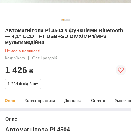
Автомагнітола Pi 4504 з функціями Bluetooth
— 4,1" LCD TFT USB+SD DIVX/MP4/MP3
мультимедійна
Немає в наявності
Код: f/b-vn
Опт і роздріб
1 426
₴
1 334 ₴
від 3 шт.
Опис
Характеристики
Доставка
Оплата
Умови п
Опис
Автомагнітола Pi 4504