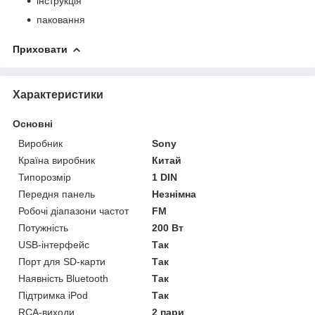
інструкція
паковання
Приховати
Характеристики
Основні
Виробник
Sony
Країна виробник
Китай
Типорозмір
1 DIN
Передня панель
Незнімна
Робочі діапазони частот
FM
Потужність
200 Вт
USB-інтерфейс
Так
Порт для SD-карти
Так
Наявність Bluetooth
Так
Підтримка iPod
Так
RCA-виходи
2 пари