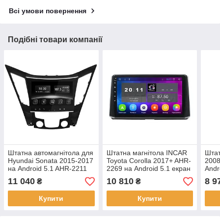
Всі умови повернення
Подібні товари компанії
Штатна автомагнітола для
Штатна магнітола INCAR
Штат
Hyundai Sonata 2015-2017
Toyota Corolla 2017+ AHR-
2008
на Android 5.1 AHR-2211
2269 на Android 5.1 екран
Andr
головний пристрій для
9"
11 040
10 810
8 9
₴
₴
автомобіля
Купити
Купити