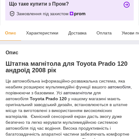
Що таке купити з Пром?
Замовлення під захистом
Опис
Характеристики
Доставка
Оплата
Умови п
Опис
Штатна магнітола для
Toyota Prado 120
андроїд 2008 рік
Це автомобільна інформаційно-розважальна система, яка
неабияк розширює мультимедійні функції вашого
автомобіля
,
порівнюючи з базовими. Усі
автомагнітоли
для
автомобіля
Toyota Prado 120
у нашому магазині мають
оригінальний заводський дизайн, встановлюються в штатне
місце та виготовлені з використанням високоякісних
матеріалів. Ємнісний сенсорний екран дасть змогу дуже
безпечно та легко керувати мультимедійною системою
автомобіля під час водіння. Висока продуктивність і
багатозадачність апаратної частини забезпечать комфортне