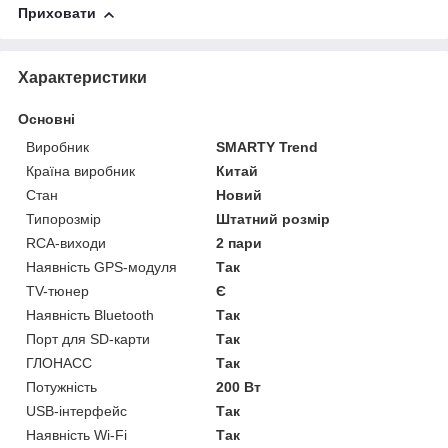
Приховати
Характеристики
Основні
Виробник
SMARTY Trend
Країна виробник
Китай
Стан
Новий
Типорозмір
Штатний розмір
RCA-виходи
2 пари
Наявність GPS-модуля
Так
TV-тюнер
Є
Наявність Bluetooth
Так
Порт для SD-карти
Так
ГЛОНАСС
Так
Потужність
200 Вт
USB-інтерфейс
Так
Наявність Wi-Fi
Так