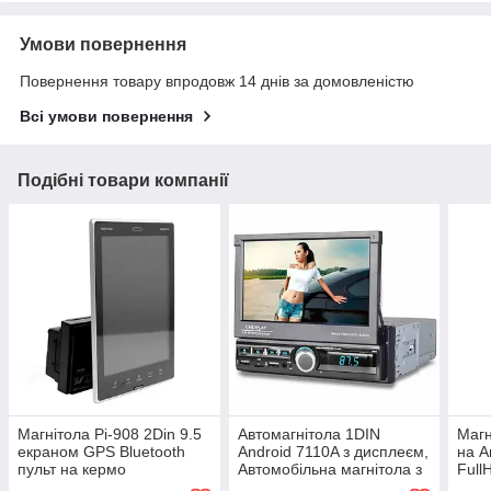
Умови повернення
Повернення товару впродовж 14 днів за домовленістю
Всі умови повернення
Подібні товари компанії
Магнітола Pi-908 2Din 9.5
Автомагнітола 1DIN
Магн
екраном GPS Bluetooth
Android 7110A з дисплеєм,
на A
пульт на кермо
Автомобільна магнітола з
Full
висувним сенсорним
авто