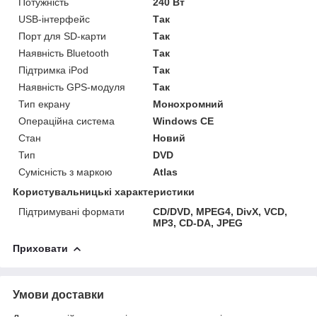
Потужність
240 Вт
USB-інтерфейс
Так
Порт для SD-карти
Так
Наявність Bluetooth
Так
Підтримка iPod
Так
Наявність GPS-модуля
Так
Тип екрану
Монохромний
Операційна система
Windows CE
Стан
Новий
Тип
DVD
Сумісність з маркою
Atlas
Користувальницькі характеристики
Підтримувані формати
CD/DVD, MPEG4, DivX, VCD,
MP3, CD-DA, JPEG
Приховати
Умови доставки