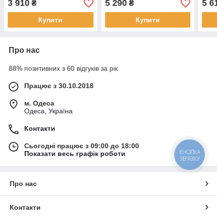
3 910
5 290
5 6
₴
₴
екраном 7 дюймів
муль
Купити
Купити
Про нас
88% позитивних з 60 відгуків за рік
Працює з 30.10.2018
м. Одеса
Одеса, Україна
Контакти
Сьогодні працює з 09:00 до 18:00
КНОПКА
Показати весь графік роботи
ЗВ'ЯЗКУ
Про нас
Контакти