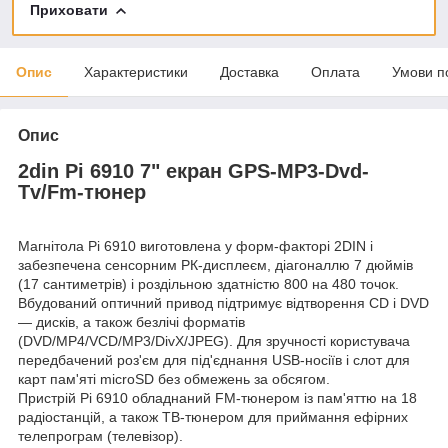
Приховати
Опис
Характеристики
Доставка
Оплата
Умови п
Опис
2din Pi 6910 7" екран GPS-MP3-Dvd-
Tv/Fm-тюнер
Магнітола Pi 6910 виготовлена у форм-факторі 2DIN і
забезпечена сенсорним РК-дисплеєм, діагоналлю 7 дюймів
(17 сантиметрів) і роздільною здатністю 800 на 480 точок.
Вбудований оптичний привод підтримує відтворення CD і DVD
— дисків, а також безлічі форматів
(DVD/MP4/VCD/MP3/DivX/JPEG). Для зручності користувача
передбачений роз'єм для під'єднання USB-носіїв і слот для
карт пам'яті microSD без обмежень за обсягом.
Пристрій Pi 6910 обладнаний FM-тюнером із пам'яттю на 18
радіостанцій, а також ТВ-тюнером для приймання ефірних
телепрограм (телевізор).