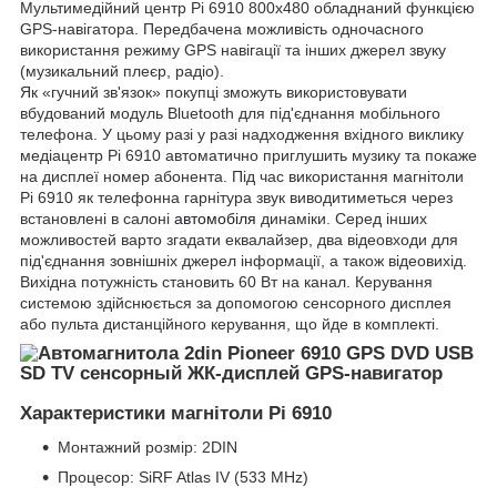
Мультимедійний центр Pi 6910 800x480 обладнаний функцією
GPS-навігатора. Передбачена можливість одночасного
використання режиму GPS навігації та інших джерел звуку
(музикальний плеєр, радіо).
Як «гучний зв'язок» покупці зможуть використовувати
вбудований модуль Bluetooth для під'єднання мобільного
телефона. У цьому разі у разі надходження вхідного виклику
медіацентр Pi 6910 автоматично приглушить музику та покаже
на дисплеї номер абонента. Під час використання магнітоли
Pi 6910 як телефонна гарнітура звук виводитиметься через
встановлені в салоні
автомобіля
динаміки. Серед інших
можливостей варто згадати еквалайзер, два відеовходи для
під'єднання зовнішніх джерел інформації, а також відеовихід.
Вихідна потужність становить 60 Вт на канал. Керування
системою здійснюється за допомогою сенсорного дисплея
або пульта дистанційного керування, що йде в комплекті.
Характеристики магнітоли Pi 6910
Монтажний розмір: 2DIN
Процесор: SiRF Atlas IV (533 MHz)