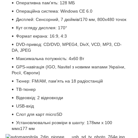
Оперативна пам'ять: 128 МБ
Операційна система: Windows CE 6.0
Дисплей: Сенсорний, 7 дюймів/170 мм, 800х480 точок
Кут огляду дисплея: 170°
Формат екрана: 16:9, 4:3
DVD-привод: CD/DVD, MPEG4, DivX, VCD, MP3, CD-
DA, JPEG
Максимальна потужність: 4х60 Вт
GPS-навігація (IGO, Navitel з новими мапами України,
Росії, Європи)
Тюнер: FM/AM, пам'ять на 18 радіостанцій
ТВ-тюнер
Відеовхід: 2 відеовходи
USB-вхід
Слот для карт microSD
Установлювальні розміри в шахту: 178мм х 100
ммx177 мм