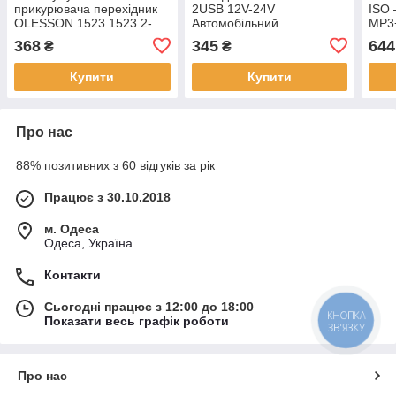
прикурювача перехідник
2USB 12V-24V
ISO
OLESSON 1523 1523 2-
Автомобільний
MP3
USB (3.1A): 1A+2.1A + 3
розгалужувач
карт
368
345
644
₴
₴
автозасітки 12V
прикурювача перехідник
автозаряджання
Купити
Купити
Про нас
88% позитивних з 60 відгуків за рік
Працює з 30.10.2018
м. Одеса
Одеса, Україна
Контакти
Сьогодні працює з 12:00 до 18:00
КНОПКА
Показати весь графік роботи
ЗВ'ЯЗКУ
Про нас