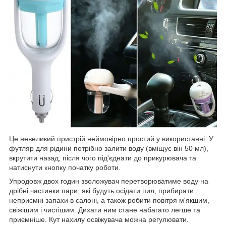
Це невеликий пристрій неймовірно простий у використанні. У
футляр для рідини потрібно залити воду (вміщує він 50 мл),
вкрутити назад, після чого під'єднати до прикурювача та
натиснути кнопку початку роботи.
Упродовж двох годин зволожувач перетворюватиме воду на
дрібні частинки пари, які будуть осідати пил, прибирати
неприємні запахи в салоні, а також робити повітря м'якшим,
свіжішим і чистішим. Дихати ним стане набагато легше та
приємніше. Кут нахилу освіжувача можна регулювати.