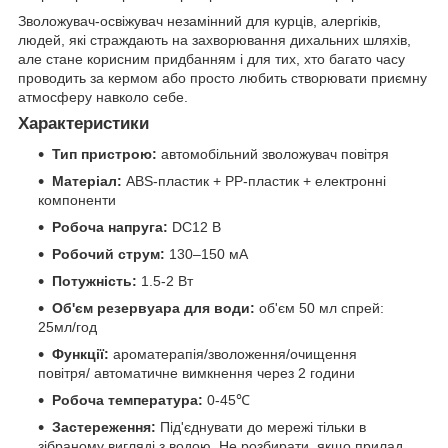
Зволожувач-освіжувач незамінний для курців, алергіків,
людей, які страждають на захворювання дихальних шляхів,
але стане корисним придбанням і для тих, хто багато часу
проводить за кермом або просто любить створювати приємну
атмосферу навколо себе.
Характеристики
Тип пристрою:
автомобільний зволожувач повітря
Матеріал:
ABS-пластик + PP-пластик + електронні
компоненти
Робоча напруга:
DC12 В
Робочий струм:
130–150 мА
Потужність:
1.5-2 Вт
Об'єм резервуара для води:
об'єм 50 мл спрей:
25мл/год
Функції:
ароматерапія/зволоження/очищення
повітря/ автоматичне вимкнення через 2 години
Робоча температура:
0-45℃
Застереження:
Під'єднувати до мережі тільки в
зібраному вигляді з водою. Не розбирати, якщо прилад