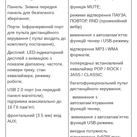
функція MUTE;
Панель: Знімна передня
панель для безпечного
режими відтворення ПАУЗА,
зберігання;
ПОВТОР, RND (променійний
вибір)
Порти: Інфрачервоний порт
для пульта дистанційного
вимкнення з автозапам'яттю
керування ( пульт входить до
функцій тюнер і USB-режиму;
комплекту постачання);
відтворення МР3 і WMA
Дисплей: LED-індикаторний
форматів;
дисплей з анімацією з
попередньо встановлений
показом діапазону, частоти,
еквалайзер POP / ROCK /
номери треку, стан
JASS / CLASSIC;
еквалайзера, режиму
роботи;
багатофункціональний пульт
дистанційного керування;
USB 2.0 порт (на передній
панелі магнітоли),
вимкнення з
підтримка максимально до
автозапам'ятуванням
16 Гб пам'яті;
функцій тюнер;
фронтальний (3.5 мм) вхід
вимикання з автозапам'яттю
AUX;
функцій USB-режима;
вихідна потужність
підсилювача 4х50W max;