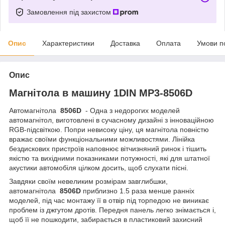
Замовлення під захистом
Опис
Характеристики
Доставка
Оплата
Умови п
Опис
Магнітола в машину 1DIN MP3-8506D
Автомагнітола
8506D
- Одна з недорогих моделей
автомагнітол, виготовлені в сучасному дизайні з інноваційною
RGB-підсвіткою. Попри невисоку ціну, ця магнітола повністю
вражає своїми функціональними можливостями. Лінійка
бездискових пристроїв наповнює вітчизняний ринок і тішить
якістю та вихідними показниками потужності, які для штатної
акустики автомобіля цілком досить, щоб слухати пісні.
Завдяки своїм невеликим розмірам завглибшки,
автомагнітола
8506D
приблизно 1.5 раза менше ранніх
моделей, під час монтажу її в отвір під торпедою не виникає
проблем із джгутом дротів. Передня панель легко знімається і,
щоб її не пошкодити, забирається в пластиковий захисний