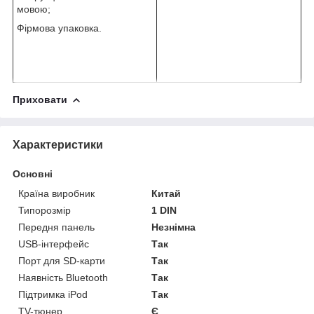
мовою;
Фірмова упаковка.
Приховати
Характеристики
Основні
Країна виробник
Китай
Типорозмір
1 DIN
Передня панель
Незнімна
USB-інтерфейс
Так
Порт для SD-карти
Так
Наявність Bluetooth
Так
Підтримка iPod
Так
TV-тюнер
Є