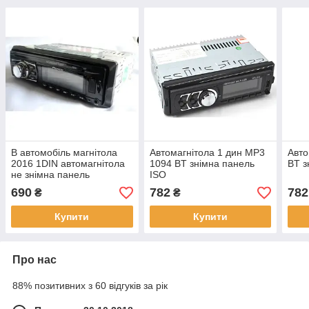
В автомобіль магнітола
Автомагнітола 1 дин MP3
Авто
2016 1DIN автомагнітола
1094 BT знімна панель
BT з
не знімна панель
ISO
690
782
782
₴
₴
Купити
Купити
Про нас
88% позитивних з 60 відгуків за рік