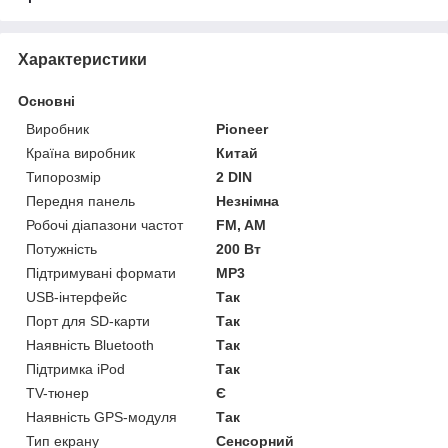
Характеристики
Основні
Виробник
Pioneer
Країна виробник
Китай
Типорозмір
2 DIN
Передня панель
Незнімна
Робочі діапазони частот
FM, AM
Потужність
200 Вт
Підтримувані формати
MP3
USB-інтерфейс
Так
Порт для SD-карти
Так
Наявність Bluetooth
Так
Підтримка iPod
Так
TV-тюнер
Є
Наявність GPS-модуля
Так
Тип екрану
Сенсорний