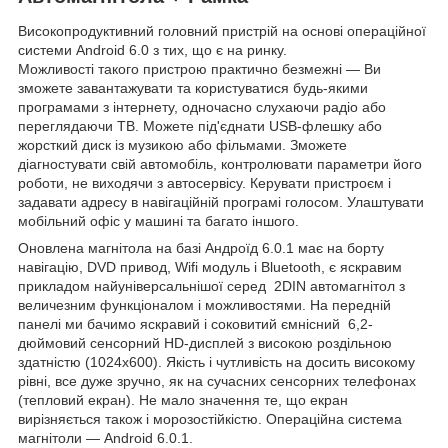
Високопродуктивний головний пристрій на основі операційної
системи Android 6.0 з тих, що є на ринку.
Можливості такого пристрою практично безмежні — Ви
зможете завантажувати та користуватися будь-якими
програмами з інтернету, одночасно слухаючи радіо або
переглядаючи ТВ. Можете під'єднати USB-флешку або
жорсткий диск із музикою або фільмами. Зможете
діагностувати свій автомобіль, контролювати параметри його
роботи, не виходячи з автосервісу. Керувати пристроєм і
задавати адресу в навігаційній програмі голосом. Улаштувати
мобільний офіс у машині та багато іншого.
Оновлена магнітола на базі Андроїд 6.0.1 має на борту
навігацію, DVD привод, Wifi модуль і Bluetooth, є яскравим
прикладом найуніверсальнішої серед 2DIN автомагнітол з
величезним функціоналом і можливостями. На передній
панелі ми бачимо яскравий і соковитий ємнісний 6,2-
дюймовий сенсорний HD-дисплей з високою роздільною
здатністю (1024х600). Якість і чутливість на досить високому
рівні, все дуже зручно, як на сучасних сенсорних телефонах
(тепловий екран). Не мало значення те, що екран
вирізняється також і морозостійкістю. Операційна система
магнітоли — Android 6.0.1.