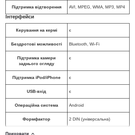
Підтримка відтворення
AVI, MPEG, WMA, MP3, MP4
Інтерфейси
Керування на кермі
є
Бездротові можливості
Bluetooth, Wi-Fi
Підтримка камери
є
заднього огляду
Підтримка iPod/iPhone
є
USB-вхід
є
Операційна система
Android
Формфактор
2 DIN (універсальна)
Приховати