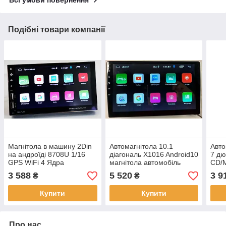
Всі умови повернення
Подібні товари компанії
Магнітола в машину 2Din
Автомагнітола 10.1
Авто
на андроїді 8708U 1/16
діагональ X1016 Android10
7 дю
GPS WiFi 4 Ядра
магнітола автомобіль
CD/
універсальна 1 дин
SDMM
3 588
5 520
3 9
₴
₴
Купити
Купити
Про нас