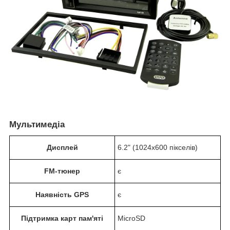
Мультимедіа
Дисплей
6.2" (1024х600 пікселів)
FM-тюнер
є
Наявність GPS
є
Підтримка карт пам'яті
MicroSD