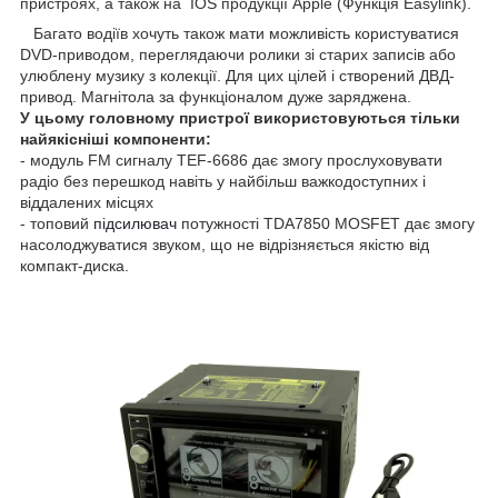
пристроях, а також на IOS продукції Apple (Функція Easylink).
Багато водіїв хочуть також мати можливість користуватися
DVD-приводом, переглядаючи ролики зі старих записів або
улюблену музику з колекції. Для цих цілей і створений ДВД-
привод. Магнітола за функціоналом дуже заряджена.
У цьому головному пристрої використовуються тільки
найякісніші компоненти:
- модуль FM сигналу TEF-6686 дає змогу прослуховувати
радіо без перешкод навіть у найбільш важкодоступних і
віддалених місцях
- топовий
підсилювач
потужності TDA7850 MOSFET дає змогу
насолоджуватися звуком, що не відрізняється якістю від
компакт-диска.