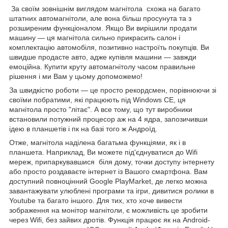
За своїм зовнішнім виглядом магнітола схожа на багато
штатних автомагнітоли, але вона більш просунута та з
розширеним функціоналом. Якщо Ви вирішили продати
машину — ця магнітола сильно прикрасить салон і
комплектацію автомобіля, позитивно настроїть покупців. Ви
швидше продасте авто, адже купівля машини — завжди
емоційна. Купити круту автомагнітолу часом правильне
рішення і ми Вам у цьому допоможемо!
За швидкістю роботи — це просто рекордсмен, порівнюючи зі
своїми побратими, які працюють під Windows CE, ця
магнітола просто "літає". А все тому, що тут виробники
встановили потужний процесор аж на 4 ядра, запозичивши
ідею в планшетів і пк на базі того ж Андроїд.
Отже, магнітола наділена багатьма функціями, як і в
планшета. Наприклад, Ви можете під'єднуватися до Wifi
мереж, припаркувавшися біля дому, точки доступу інтернету
або просто роздаваєте інтернет із Вашого смартфона. Вам
доступний повноцінний Google PlayMarket, де легко можна
завантажувати улюблені програми та ігри, дивитися ролики в
Youtube та багато іншого. Для тих, хто хоче вивести
зображення на монітор магнітоли, є можливість це зробити
через Wifi, без зайвих дротів. Функція працює як на Android-