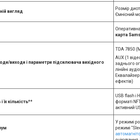
Розмір дис
шній вигляд
Ємнісний м
Оперативна
карта Sams
TDA 7850 (M
AUX (1 відео
оди/виходи і параметри підсилювача вихідного
заднього ог
лінійні ауд
Еквалайзер 
ефектів)
USB flash і
і їх кількість**
форматі NFT
активний U
У режимі ро
трум
режимі "Sl
автомагніт
очікування 