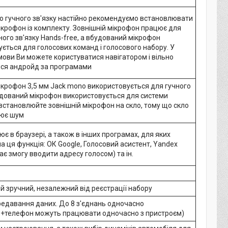
о гучного зв'язку настійно рекомендуємо встановлювати
ікрофон із комплекту. Зовнішній мікрофон працює для
ого зв'язку Hands-free, а вбудований мікрофон
ється для голосових команд і голосового набору. У
ови Ви можете користуватися навігатором і вільно
ся андройд за програмами
ікрофон 3,5 мм Jack mono використовується для гучного
удований мікрофон використовується для системи
 встановлюйте зовнішній мікрофон на скло, тому що скло
рює шум
є в браузері, а також в інших програмах, для яких
 ця функція: ОК Google, Голосовий асистент, Yandex
дає змогу вводити адресу голосом) та ін.
й зручний, незалежний від реєстрації набору
редавання даних. До 8 з'єднань одночасно
телефон можуть працювати одночасно з пристроєм)