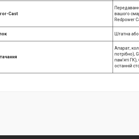
Передавання
ror-Cast
вашого сма
Redpower C
пок
Штатна або
Апарат, кол
потрібно), 
тачання
пам'яті ГК)
останній ст