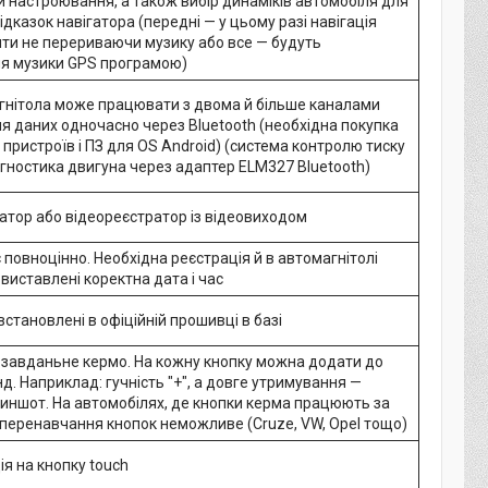
 настроювання, а також вибір динаміків автомобіля для
ідказок навігатора (передні — у цьому разі навігація
ити не перериваючи музику або все — будуть
я музики GPS програмою)
агнітола може працювати з двома й більше каналами
 даних одночасно через Bluetooth (необхідна покупка
 пристроїв і ПЗ для OS Android) (система контролю тиску
агностика двигуна через адаптер ELM327 Bluetooth)
ратор або відеореєстратор із відеовиходом
 повноцінно. Необхідна реєстрація й в автомагнітолі
виставлені коректна дата і час
встановлені в офіційній прошивці в базі
и завданьне кермо. На кожну кнопку можна додати до
д. Наприклад: гучність "+", а довге утримування —
иншот. На автомобілях, де кнопки керма працюють за
 перенавчання кнопок неможливе (Cruze, VW, Opel тощо)
я на кнопку touch