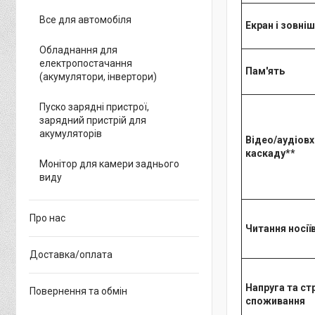
Все для автомобіля
Екран і зовні
Обладнання для
електропостачання
Пам'ять
(акумулятори, інвертори)
Пуско зарядні пристрої,
зарядний пристрій для
акумуляторів
Відео/аудіовх
каскаду**
Монітор для камери заднього
виду
Про нас
Читання носіїв 
Доставка/оплата
Напруга та с
Повернення та обмін
споживання