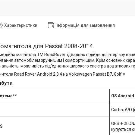
Характеристики
Інформація для замовлення
омагнітола для Passat 2008-2014
едійна магнітола ТМ RoadRover ідеально підійде до інтер'єру вашо
ування автомобілем зручнішим і комфортнішим. Крім основних хара
нальність, можливість під'єднання широкого спектра додаткових п
ибути
истема**
OS Android 
Сortex A9 Q
GPS + GLONA
SS
купується 