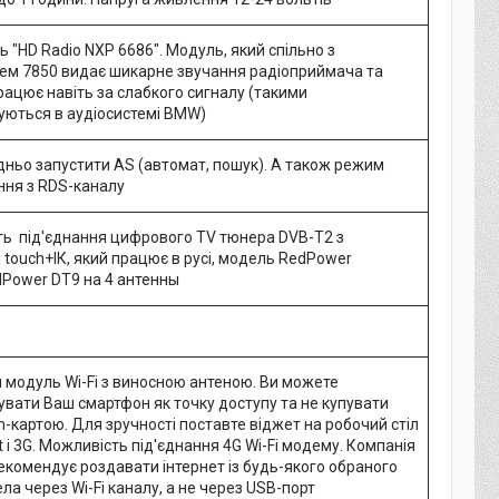
 "HD Radio NXP 6686". Модуль, який спільно з
ем 7850 видає шикарне звучання радіоприймача та
ацює навіть за слабкого сигналу (такими
уються в аудіосистемі BMW)
дньо запустити AS (автомат, пошук). А також режим
ння з RDS-каналу
ть під'єднання цифрового ТV тюнера DVB-T2 з
touch+ІК, який працює в русі, модель RedPower
dPower DT9 на 4 антенны
 модуль Wi-Fi з виносною антеною. Ви можете
вати Ваш смартфон як точку доступу та не купувати
m-картою. Для зручності поставте віджет на робочий стіл
ot і 3G. Можливість під'єднання 4G Wi-Fi модему. Компанія
комендує роздавати інтернет із будь-якого обраного
а через Wi-Fi каналу, а не через USB-порт