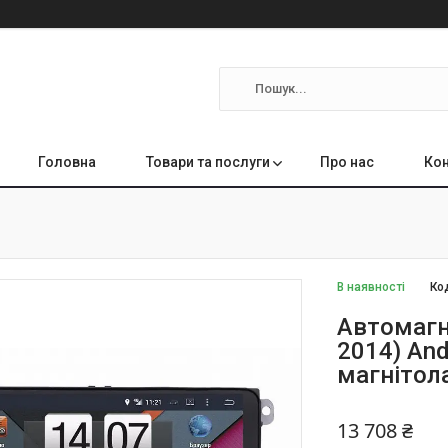
Головна
Товари та послуги
Про нас
Кон
В наявності
Ко
Автомагн
2014) And
магнітол
13 708 ₴