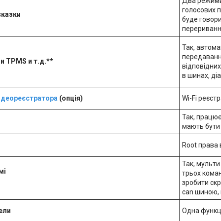
Два режими
голосових п
сказки
буде говор
перериванн
Так, автом
передавання
 и TPMS и т.д.**
відповідних
в шинах, ді
ідеореєстратора
(опція)
Wi-Fi реєст
Так, працює
мають бути 
Root права 
Так, мульт
мі
трьох коман
зробити скр
can шиною,
ели
Одна функці