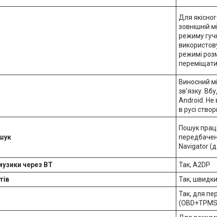
Для якісног
зовнішній м
режиму гучн
використову
режимі розм
переміщати
Виносний м
зв'язку. Вб
Android. Не
в русі ство
Пошук працю
шук
передбачена
Navigator (
музики через BT
Так, A2DP
тів
Так, швидки
Так, для пе
(OBD+TPMS+