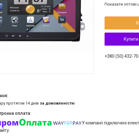
Показати оптові ц
К
Купити
+380 (50) 432-70
ару протягом 14 днів
за домовленістю
У компанії підключені елек
айту.