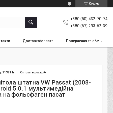
Кошик
+380 (50) 432-70-74
+380 (67) 293-62-39
такти
Доставка/оплата
Повернення та обмін
д:
11381 h
Оптом і в роздріб
ітола штатна VW Passat (2008-
roid 5.0.1 мультимедійна
а на фольсфаген пасат