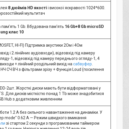
плея
8 дюймів HD
якості
і високої яскравості 1024*600.
орозостійкий мультитач
 пам'ять 1 Gb. Вбудована пам'ять
16 Gb+8 Gb microSD
ung клас 10
OSFET, HI-FI) Підтримка акустики 2Ом і 4Ом
вхід і 2 лінійних аудіовходи), відеовхід під камеру
ляду-1, відеовхід під камеру переднього огляду-1, 4
іовиходи + лінійний роздільний вихід на
сабвуфер
.
НЧ СЧ ВЧ з фільтрами зрізу + Функція Loud (посилення
 HDD-2шт. Жорсткі диски мають бути відформатовані у
S. Для дисків місткістю понад 1 Tb може знадобитися
SB Hub з додатковим живленням
боти 1.2 A без сильного навантаження на динаміки. У
eep mode" 0.62 A — Режим швидкого вмикання
оли
зі стартом 2 секунди з програмованим таймером
до 1 години. Напруга живлення 12-24 вольтів