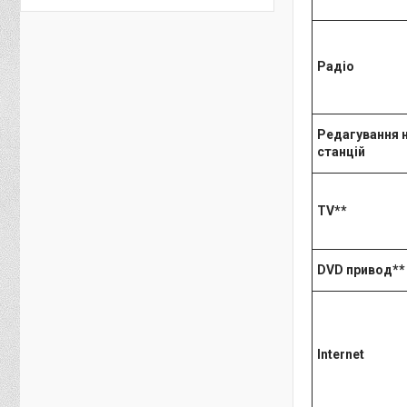
Радіо
Редагування 
станцій
ТV**
DVD привод**
Internet