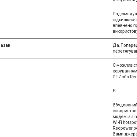
Радіомодуль
підсилювач
впевнено пр
використов
назви
Да. Попере
перетягува
Є можливіс
керуванням 
DT7 або Re
Є
Вбудований
використову
модем із si
Wi-Fi hotsp
Redpower ре
Вами джерел