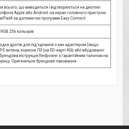
 всього, що виводиться і відтворюється на дисплеї
ртфона Apple або Android на екран головного пристрою
arPad4 за допомогою програми Easy Connect
 RGB 256 кольорів
одка дротів для під'єднання з кан адаптером (якщо
GPS антена, корисне ПЗ (на SD-карті 4Gb або вбудованої
, брендова інструкція Redpower з гарантійним талоном на
орінці. Оригінальне брендове паковання