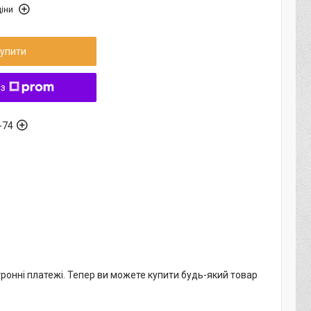
іни
упити
 з
-74
тронні платежі. Тепер ви можете купити будь-який товар