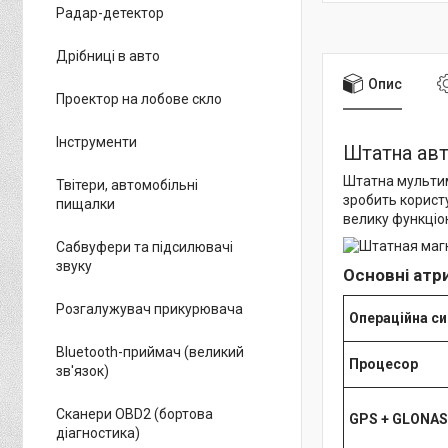
Радар-детектор
Дрібниці в авто
Опис
Проектор на лобове скло
Інструменти
Штатна авт
Штатна мультим
Твітери, автомобільні
зробить корист
пищалки
велику функціо
Сабвуфери та підсилювачі
звуку
Основні атр
Розгалужувач прикурювача
Операційна с
Bluetooth-приймач (великий
Процесор
зв'язок)
Сканери OBD2 (бортова
GPS
+ GLONA
діагностика)