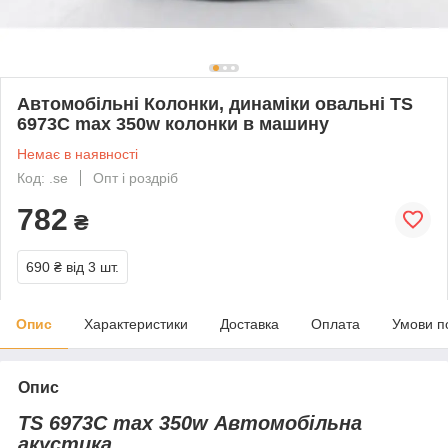
Автомобільні Колонки, динаміки овальні TS
6973С max 350w колонки в машину
Немає в наявності
Код: .se
Опт і роздріб
782
₴
690 ₴
від 3 шт.
Опис
Характеристики
Доставка
Оплата
Умови п
Опис
TS 6973С max 350w Автомобільна
акустика