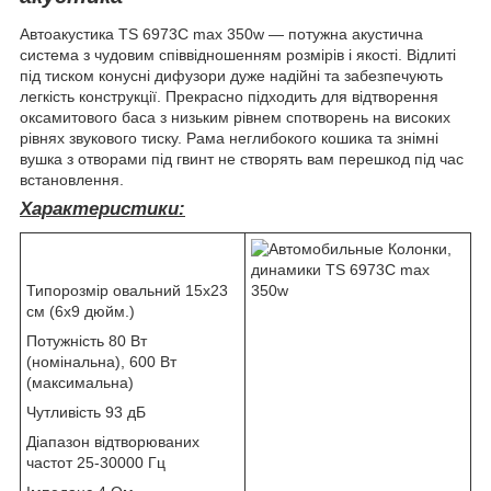
Автоакустика TS 6973С max 350w — потужна акустична
система з чудовим співвідношенням розмірів і якості. Відлиті
під тиском конусні дифузори дуже надійні та забезпечують
легкість конструкції. Прекрасно підходить для відтворення
оксамитового баса з низьким рівнем спотворень на високих
рівнях звукового тиску. Рама неглибокого кошика та знімні
вушка з отворами під гвинт не створять вам перешкод під час
встановлення.
Характеристики:
Типорозмір овальний 15x23
см (6x9 дюйм.)
Потужність 80 Вт
(номінальна), 600 Вт
(максимальна)
Чутливість 93 дБ
Діапазон відтворюваних
частот 25-30000 Гц