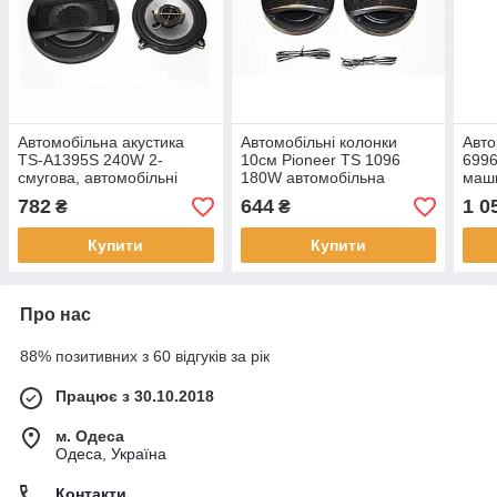
Автомобільна акустика
Автомобільні колонки
Авто
TS-A1395S 240W 2-
10см Pioneer TS 1096
6996
смугова, автомобільні
180W автомобільна
маши
динаміки, колонки в
акустика динаміки в
782
644
1 0
₴
₴
машину, автоакустика
машину
Купити
Купити
Про нас
88% позитивних з 60 відгуків за рік
Працює з 30.10.2018
м. Одеса
Одеса, Україна
Контакти