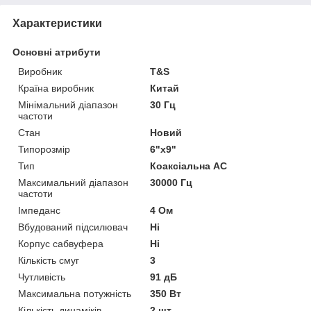
Характеристики
Основні атрибути
Виробник
T&S
Країна виробник
Китай
Мінімальний діапазон
30 Гц
частоти
Стан
Новий
Типорозмір
6"х9"
Тип
Коаксіальна АС
Максимальний діапазон
30000 Гц
частоти
Імпеданс
4 Ом
Вбудований підсилювач
Ні
Корпус сабвуфера
Ні
Кількість смуг
3
Чутливість
91 дБ
Максимальна потужність
350 Вт
Кількість динаміків
2 шт.