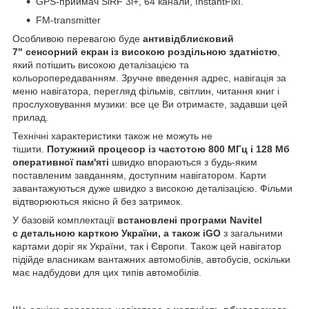
GPS-приймач SiRF 3i+, 64 канали, InstantFixI.
FM-transmitter
Особливою перевагою буде
антивідблисковий
7" сенсорний екран із високою роздільною здатністю
,
який потішить високою деталізацією та
кольоропередаванням. Зручне введення адрес, навігація за
меню навігатора, перегляд фільмів, світлин, читання книг і
прослуховування музики: все це Ви отримаєте, задавши цей
прилад.
Технічні характеристики також не можуть не
тішити.
Потужний процесор із частотою 800 МГц і 128 Мб
оперативної пам'яті
швидко впораються з будь-яким
поставленим завданням, доступним навігатором. Карти
завантажуються дуже швидко з високою деталізацією. Фільми
відтворюються якісно й без затримок.
У базовій комплектації
встановлені програми Navitel
с детальною карткою України, а також iGO
з загальними
картами доріг як України, так і Європи. Також цей навігатор
підійде власникам вантажних автомобілів, автобусів, оскільки
має надбудови для цих типів автомобілів.