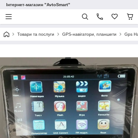
Інтернет-магазин "AvtoSmart"
Товари та послуги
GPS-навігатори, планшети
Gps На