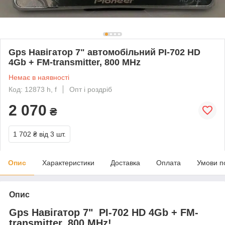
Gps Навігатор 7" автомобільний PI-702 HD
4Gb + FM-transmitter, 800 MHz
Немає в наявності
Код: 12873 h, f
Опт і роздріб
2 070
₴
1 702 ₴
від 3 шт.
Опис
Характеристики
Доставка
Оплата
Умови п
Опис
Gps Навігатор 7" PI-702 HD 4Gb + FM-
transmitter, 800 MHz!