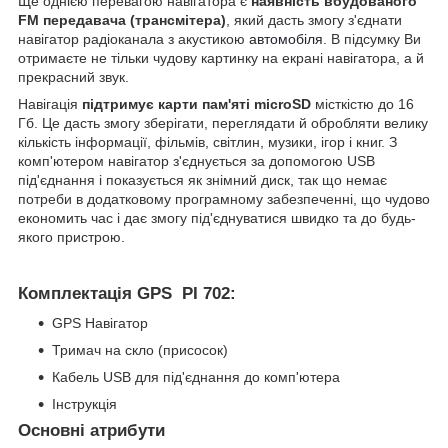
Ще однією перевагою навігатора є
наявність вбудованого
FM передавача (трансмітера)
, який дасть змогу з'єднати
навігатор радіоканала з акустикою
автомобіля
. В підсумку Ви
отримаєте не тільки чудову картинку на екрані навігатора, а й
прекрасний звук.
Навігація
підтримує карти пам'яті microSD
місткістю до 16
Гб. Це дасть змогу зберігати, переглядати й обробляти велику
кількість інформації, фільмів, світлин, музики, ігор і книг. З
комп'ютером навігатор з'єднується за допомогою USB
під'єднання і показується як знімний диск, так що немає
потреби в додатковому програмному забезпеченні, що чудово
економить час і дає змогу під'єднуватися швидко та до будь-
якого пристрою.
Комплектація GPS PI 702:
GPS Навігатор
Тримач на скло (присосок)
Кабель USB для під'єднання до комп'ютера
Інструкція
Основні атрибути