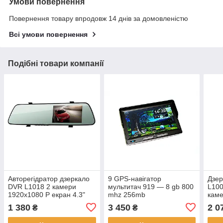
Умови повернення
Повернення товару впродовж 14 днів за домовленістю
Всі умови повернення
Подібні товари компанії
Авторегідратор дзеркало
9 GPS-навігатор
Дзер
DVR L1018 2 камери
мультитач 919 — 8 gb 800
L100
1920x1080 P екран 4.3"
mhz 256mb
каме
авто
1 380
3 450
2 0
₴
₴