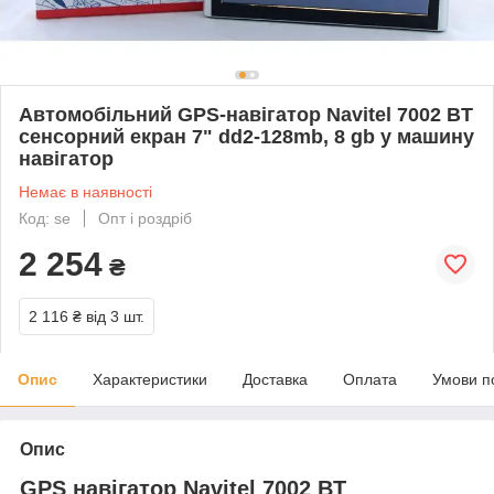
Автомобільний GPS-навігатор Navitel 7002 BT
сенсорний екран 7" dd2-128mb, 8 gb у машину
навігатор
Немає в наявності
Код: se
Опт і роздріб
2 254
₴
2 116 ₴
від 3 шт.
Опис
Характеристики
Доставка
Оплата
Умови п
Опис
GPS навігатор Navitel 7002 BT