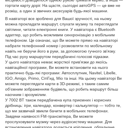
місцевості доводилося однією рукою тримати кермо, а інша —
гортати карту доріг. На щастя, сьогодні автоGPS — це вже не
розкіш, а один зі звичних аксесуарів будь-якої машини.
В навігаторі все зроблено для Вашої зручності, на ньому
можна прокладати маршрут, слухати музику та переглядати
світлини, читати електронні книги. У навігатора є Bluetooth
адаптер, що робить можливим синхронізацію з мобільним
телефоном. Це означає, що Ви можете прямо на навігаторі
набрати телефонний номер і розмовляти по мобільному
навіть не беручи його в руки, за допомогою гучного зв'язку.
Під час руху маршрутом передбачені голосові підказки.
У цього навігатора немає жорсткої прив'язки до якоїсь
навігаційної програми, Ви можете встановити на нього
практично будь-які програми: Автосплутник, Navitel, Libelle,
IGO, Amigo, Primo, СітіГид, Mio та інші. На цьому навігаторі Ви
можете переглядати карти в 3D-режимі, з таким самим
об'ємним зображенням будівель, що робить маршрут більш
наочним і зрозумілим.
У 7002 BT також передбачена купа приємних і корисних
дрібниць: ігри, календар, конвертер і калькулятор — тобто те,
що ми зазвичай звикли бачити в мобільних телефонах.
Завдяки наявності FM-трансмітера, Ви можете
прослуховувати музику через аудіосистему машини. Для
встановлення навігатора додається кріплення, обладнане