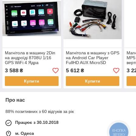
Магнітола в машину 2Din
Магнітола в машину з GPS
Магн
на андроїді 8708U 1/16
на Android Car Player
MP5 
GPS WiFi 4 Ядра
FullHD AUX MicroSD
верт
автомагнітола
3 588
5 612
3 2
₴
₴
мультимедійний екран 7"
Купити
Купити
Про нас
88% позитивних з 60 відгуків за рік
Працює з 30.10.2018
КНОПКА
м. Одеса
ЗВ'ЯЗКУ