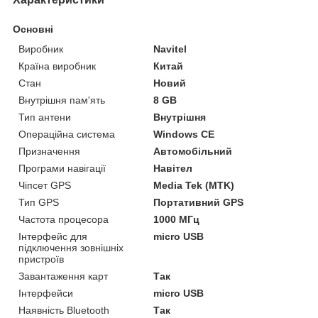
Основні
Виробник
Navitel
Країна виробник
Китай
Стан
Новий
Внутрішня пам'ять
8 GB
Тип антени
Внутрішня
Операційна система
Windows CE
Призначення
Автомобільний
Програми навігації
Навітел
Чіпсет GPS
Media Tek (MTK)
Тип GPS
Портативний GPS
Частота процесора
1000 МГц
Інтерфейс для
micro USB
підключення зовнішніх
пристроїв
Завантаження карт
Так
Інтерфейси
micro USB
Наявність Bluetooth
Так