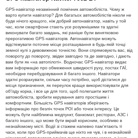
GPS-навігатор незамінний помічник автомобіліста. Чому ж
варто купити навігатор? Для багатьох автомобілістів ніколи не
буде нічого кращого, ніж добрий автонавігатор, навіть у той
час, коли смартфони стають усе розумнішими та здатні
виконувати багато завдань, які раніше були винятковою
прерогативою GPS навігаторів. Автонавігатори можуть
відстежувати поточне місце розташування в будь-якій точці
земної кулі з дивовижною точністю. Вони спрямовують вас, від
повороту до повороту, звідки завгодно та де завгодно, і дають
вам бути як «на автопілоті». Водночас GPS-навігатор видає
вам інформацію про обмеження швидкості руху, постах ГАЇ,
необхідне перебудовування й багато іншого. Навігатори
здатні розрахувати, скільки часу потрібно, щоб дістатися до
місця призначення, як переулок краще використовувати для
об'їзду корка, і все це для того, щоб полегшити життя
автомобіліста, зробити керування авто простішим і
комфортним. Більшість GPS навігаторів зберігають
інформацію про безліч точок POI або точок інтересу. Це
можуть бути найближча медпункт, банкомат, ресторан, АЗС і
багато іншого, що може бути вкрай корисним, особливо в
незнайомому місті. Водії зі стажем напевно пам'ятають ті
часи, коли про GPS-приймачів ще ніхто не чув, і в незнайомій