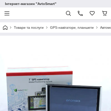
Інтернет-магазин "AvtoSmart"
Товари та послуги
GPS-навігатори, планшети
Автомо