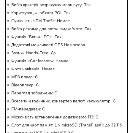
Вибір критерії розрахунку маршруту: Так
Користувацькі об'єкти POI: Так
Сумісність з FM Traffic: Немає
Вибір режиму для авто/швидка/мото: Так
Функція "Ближні POI": Так
Додаткові можливості GPS Навігатора
Звонки Hands-Free: Да
Функція «Car locator»: Немає
Фото навігація: Немає
MP3 плеєр: Є
Відеоплеєр: Є
Перегляд зображень: Є
Всесвітній годинник, конвертер валют, калькулятор: Є
FM-передавач: Є
Можливість встановлення додаткового ПЗ: Є
Слот для карт пам'яті 1 x microSD (TransFlash): до 32 Гб