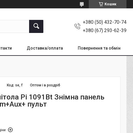
Кошик
+380 (50) 432-70-74
+380 (67) 293-62-39
такти
Доставка/оплата
Повернення та обмін
Код:
se, f
Оптом і в роздріб
ітола Pi 1091Bt Знімна панель
m+Aux+ пульт
іни