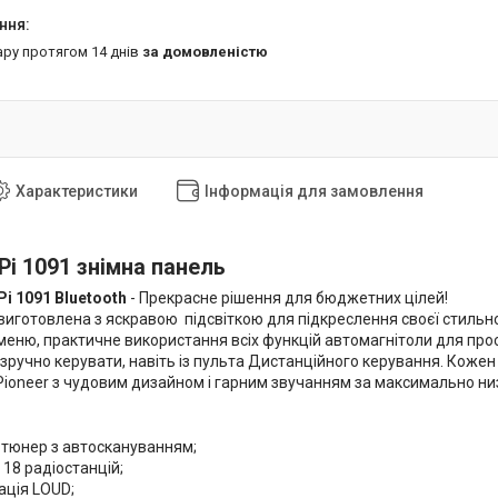
ару протягом 14 днів
за домовленістю
Характеристики
Інформація для замовлення
Pi 1091 знімна панель
Pi 1091
Bluetooth
- Прекрасне рішення для бюджетних цілей!
виготовлена з яскравою підсвіткою для підкреслення своєї стильн
меню, практичне використання всіх функцій автомагнітоли для прос
зручно керувати, навіть із пульта Дистанційного керування. Кожен
Pioneer з чудовим дизайном і гарним звучанням за максимально ни
-тюнер з автоскануванням;
 18 радіостанцій;
ація LOUD;