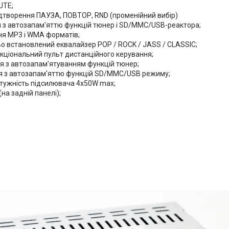
UTE;
дтворення ПАУЗА, ПОВТОР, RND (променійний вибір)
 з автозапам'яттю функцій тюнер і SD/MMC/USB-реактора;
ня МР3 і WMA форматів;
о встановлений еквалайзер POP / ROCK / JASS / CLASSIC;
кціональний пульт дистанційного керування;
 з автозапам'ятуванням функцій тюнер;
 з автозапам'яттю функцій SD/MMC/USB режиму;
отужність підсилювача 4х50W max;
(на задній панелі);