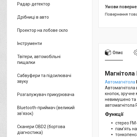
Радар-детектор
повернення тов
Дрібниці в авто
Проектор на лобове скло
Інструменти
Опис
Твітери, автомобільні
пищалки
Магнітола 
Сабвуфери та підсилювачі
звуку
Автомагнітола
Автомагнітола 
кнопок, зручне 
Розгалужувач прикурювача
невимушено та 
автомагнітола 
Bluetooth-приймач (великий
зв'язок)
Функції
стерео FM
Сканери OBD2 (бортова
пам'ять на
діагностика)
тонкопенс