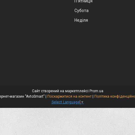
Пʼятниця
Субота
Неділя
Сайт створений на маркетплейсі
Prom.ua
Інтернет-магазин "AvtoSmart" |
Поскаржитися на контент
|
Політика конфіденційно
Select Language
▼