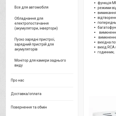
функція M
Все для автомобіля
режими ві
вимикання
відтворен
Обладнання для
попереднь
електропостачання
багатофун
(акумулятори, інвертори)
вимкнення
вимкнення
Пуско зарядні пристрої,
вихідна п
зарядний пристрій для
вихід RCA 
акумуляторів
годинник;
Монітор для камери заднього
виду
Про нас
Доставка/оплата
Повернення та обмін