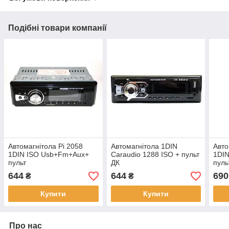
Подібні товари компанії
Автомагнітола Pi 2058
Автомагнітола 1DIN
Авто
1DIN ISO Usb+Fm+Aux+
Caraudio 1288 ISO + пульт
1DIN
пульт
ДК
пул
644
644
690
₴
₴
Купити
Купити
Про нас