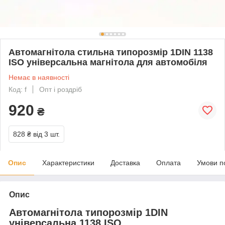
Автомагнітола стильна типорозмір 1DIN 1138
ISO універсальна магнітола для автомобіля
Немає в наявності
Код: f
Опт і роздріб
920
₴
828 ₴
від 3 шт.
Опис
Характеристики
Доставка
Оплата
Умови п
Опис
Автомагнітола типорозмір 1DIN
універсальна 1138 ISO