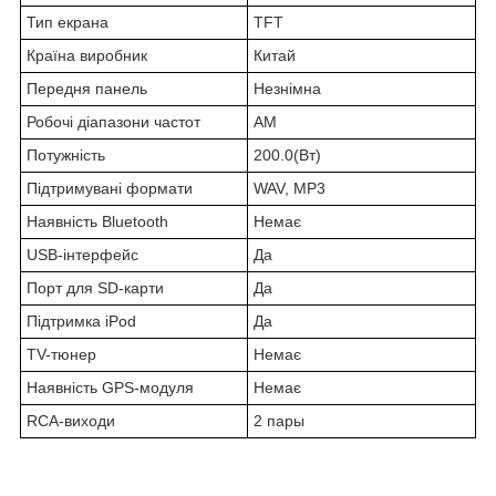
Тип екрана
TFT
Країна виробник
Китай
Передня панель
Незнімна
Робочі діапазони частот
AM
Потужність
200.0(Вт)
Підтримувані формати
WAV, MP3
Наявність Bluetooth
Немає
USB-інтерфейс
Да
Порт для SD-карти
Да
Підтримка iPod
Да
TV-тюнер
Немає
Наявність GPS-модуля
Немає
RCA-виходи
2 пары