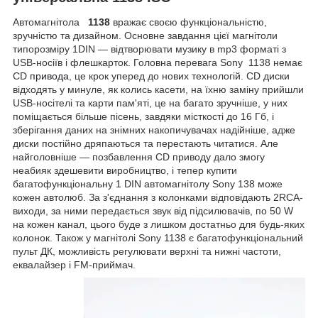
Автомагнітола
1138
вражає своєю функціональністю,
зручністю та дизайном. Основне завдання цієї магнітоли
типорозміру 1DIN — відтворювати музику в mp3 форматі з
USB-носіїв і флешкарток. Головна перевага Sony 1138 немає
CD
привода
, це крок уперед до нових технологій. CD диски
відходять у минуле, як колись касети, на їхню заміну прийшли
USB-носітелі та карти пам'яті, це на багато зручніше, у них
поміщається більше пісень, завдяки місткості до 16 Гб, і
зберігання даних на знімних накопичувачах надійніше, адже
диски постійно дряпаються та перестають читатися. Але
найголовніше — позбавлення CD приводу дало змогу
неабияк здешевити виробництво, і тепер купити
багатофункціональну 1 DIN автомагнітолу Sony 138 може
кожен автолюб. За з'єднання з колонками відповідають 2RCA-
виходи, за ними передається звук від підсилювачів, по 50 W
на кожен канал, цього буде з лишком достатньо для будь-яких
колонок. Також у магнітолі Sony 1138 є багатофункціональний
пульт ДК, можливість регулювати верхні та нижні частоти,
еквалайзер і FM-приймач.