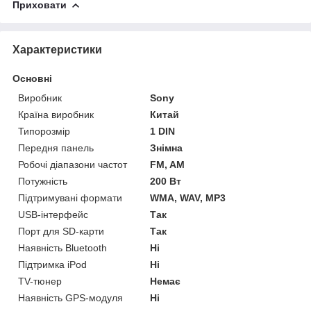
Приховати
Характеристики
Основні
Виробник
Sony
Країна виробник
Китай
Типорозмір
1 DIN
Передня панель
Знімна
Робочі діапазони частот
FM, AM
Потужність
200 Вт
Підтримувані формати
WMA, WAV, MP3
USB-інтерфейс
Так
Порт для SD-карти
Так
Наявність Bluetooth
Ні
Підтримка iPod
Ні
TV-тюнер
Немає
Наявність GPS-модуля
Ні