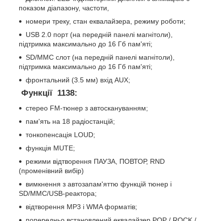
показом діапазону, частоти,
номери треку, стан еквалайзера, режиму роботи;
USB 2.0 порт (на передній панелі магнітоли),
підтримка максимально до 16 Гб пам'яті;
SD/MMC слот (на передній панелі магнітоли),
підтримка максимально до 16 Гб пам'яті;
фронтальний (3.5 мм) вхід AUX;
Функції
1138:
стерео FM-тюнер з автоскануванням;
пам'ять на 18 радіостанцій;
тонкопенсація LOUD;
функція MUTE;
режими відтворення ПАУЗА, ПОВТОР, RND
(променівний вибір)
вимкнення з автозапам'яттю функцій тюнер і
SD/MMC/USB-реактора;
відтворення МР3 і WMA форматів;
попередньо встановлений еквалайзер POP / ROCK /