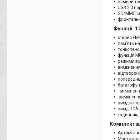
номери тре
USB 2.0 по
SD/MMC сло
фронтальни
Функції
1
стерео FM
пам'ять на
тонкопенс
функція M
режими ві
вимкнення
відтворен
попереднь
багатофун
вимкнення
вимкнення
вихідна п
вихід RCA 
годинник;
Комплектаці
Автомагні
Монтажна 