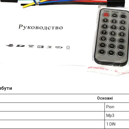
ибути
Основні
Pion
Mp3
1 DIN