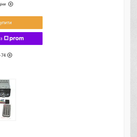
іни
упити
 з
-74