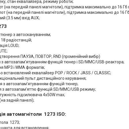
ку, стан еквалайзера, режиму роботи;
рт (на передній панелі магнітоли), підтримка максимально до 16 Гб п
т (на передній панелі магнітоли), підтримка максимально до 16 Гб 
й (3.5 мм) вхід AUX;
273
-тюнер з автоскануванням;
 18 радіостанцій;
ація LOUD;
UTE;
дтворення ПАУЗА, ПОВТОР, RND (променійний вибір)
 з автозапам'ятуванням функцій тюнер і SD/MMC/USB-реактора;
ня МР3 і WMA форматів;
о встановлений еквалайзер POP / ROCK / JASS / CLASSIC;
кціональний пульт дистанційного керування;
 з автозапам'ятуванням функцій тюнер;
 з автозапам'яттю функцій SD/MMC/USB режиму;
отужність підсилювача 4х50W max;
(на задній панелі);
я автомагнітоли 1273 ISO
:
тола 1273;
шахта для встановлення;