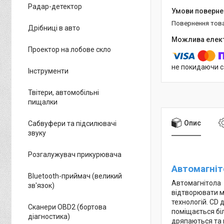
Радар-детектор
повернення тов
Дрібниці в авто
Проектор на лобове скло
не покидаючи с
Інструменти
Твітери, автомобільні
пищалки
Опис
Сабвуфери та підсилювачі
звуку
Розгалужувач прикурювача
Автомагніт
Bluetooth-приймач (великий
Автомагнітола
зв'язок)
відтворювати му
технологій. CD 
Сканери OBD2 (бортова
поміщається біл
діагностика)
дряпаються та 