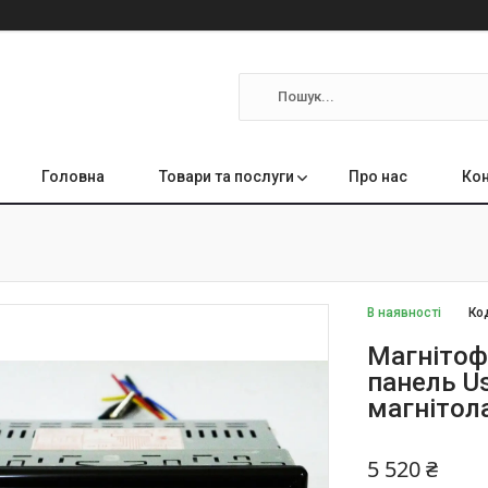
Головна
Товари та послуги
Про нас
Кон
В наявності
Ко
Магнітоф
панель U
магнітола
5 520 ₴