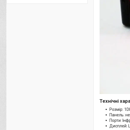
Технічні ха
Розмір: 1D
Панель: не
Порти: Інф
Дисплей: L