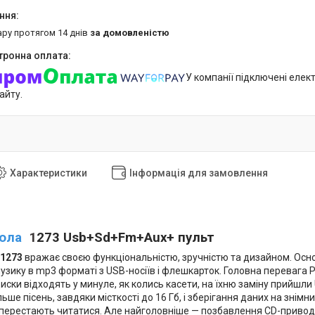
ару протягом 14 днів
за домовленістю
У компанії підключені елек
айту.
Характеристики
Інформація для замовлення
ола
1
273
Usb+Sd+Fm+Aux+ пульт
1273
вражає своєю функціональністю, зручністю та дизайном. Осно
зику в mp3 форматі з USB-носіїв і флешкарток. Головна перевага P
диски відходять у минуле, як колись касети, на їхню заміну прийшли U
ьше пісень, завдяки місткості до 16 Гб, і зберігання даних на знім
перестають читатися. Але найголовніше — позбавлення CD-привода