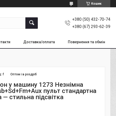
Кошик
+380 (50) 432-70-74
+380 (67) 293-62-39
такти
Доставка/оплата
Повернення та обмін
д:
f
Оптом і в роздріб
он у машину 1273 Незнімна
sb+Sd+Fm+Aux пульт стандартна
 — стильна підсвітка