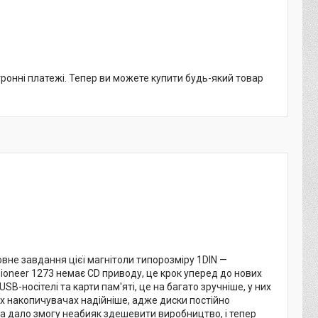
тронні платежі. Тепер ви можете купити будь-який товар
вне завдання цієї магнітоли типорозміру 1DIN —
ioneer 1273 немає CD приводу, це крок уперед до нових
SB-носітелі та карти пам'яті, це на багато зручніше, у них
них накопичувачах надійніше, адже диски постійно
 дало змогу неабияк здешевити виробництво, і тепер