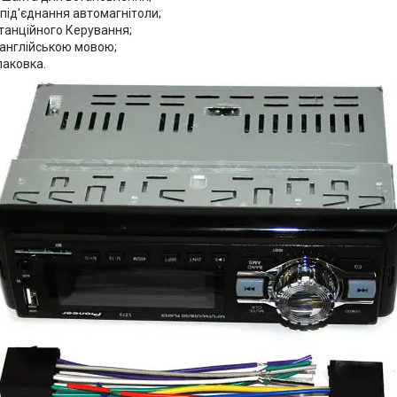
під'єднання автомагнітоли;
танційного Керування;
 англійською мовою;
паковка.