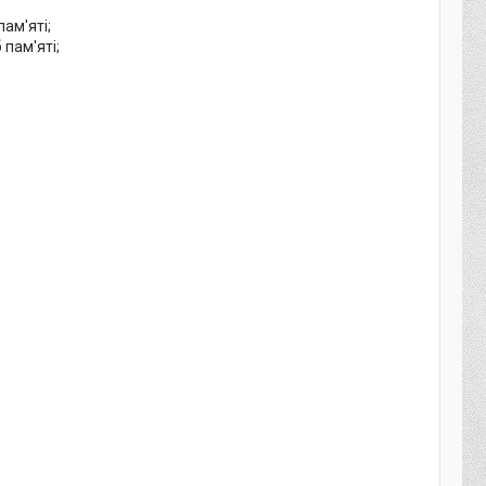
ам'яті;
пам'яті;