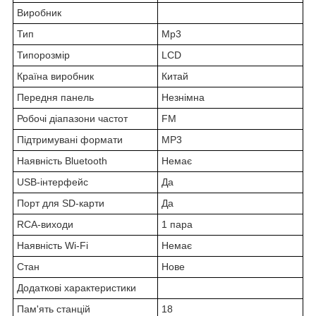
Виробник
Тип
Mp3
Типорозмір
LCD
Країна виробник
Китай
Передня панель
Незнімна
Робочі діапазони частот
FM
Підтримувані формати
MP3
Наявність Bluetooth
Немає
USB-інтерфейс
Да
Порт для SD-карти
Да
RCA-виходи
1 пара
Наявність Wi-Fi
Немає
Стан
Нове
Додаткові характеристики
Пам'ять станцій
18