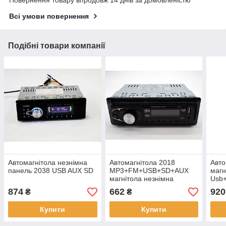
Повернення товару впродовж 14 днів за домовленістю
Всі умови повернення
Подібні товари компанії
Автомагнітола незнімна
Автомагнітола 2018
Авто
панель 2038 USB AUX SD
MP3+FM+USB+SD+AUX
магн
магнітола незнімна
Usb
панель
874
662
920
₴
₴
Купити
Купити