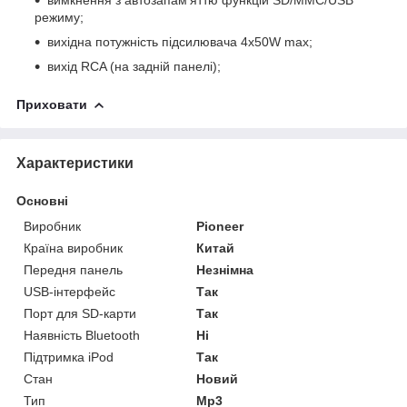
режиму;
вихідна потужність підсилювача 4х50W max;
вихід RCA (на задній панелі);
Приховати
Характеристики
Основні
Виробник
Pioneer
Країна виробник
Китай
Передня панель
Незнімна
USB-інтерфейс
Так
Порт для SD-карти
Так
Наявність Bluetooth
Ні
Підтримка iPod
Так
Стан
Новий
Тип
Mp3