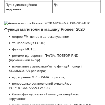
Пульт дистанційного
Да
керування
Функції магнітоли в машину Pioneer 2020
стерео FM-тюнер з автоскануванням;
тонкопенсація LOUD;
функція MUTE;
режими відтворення ПАУЗА, ПОВТОР, RND
(променійний вибір)
вимикання з автозапам'яттю функцій тюнер і
SD/MMC/USB-реактора;
відтворення МР3 і WMA форматів;
попередньо встановлений еквалайзер
POP/ROCK/JASS/CLASSIC;
багатофункціональний пульт дистанційного
керування;
вимкнення з автозапам'яттю функцій SD/MMC/USB