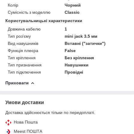
Колір
Чорний
Сумісність з моделлю
Classic
Користувальницькі характеристики
Довжина кабелю
1
Тип роз'єму
mini jack 3.5 мм
Вид навушників
Вставні ("затички")
Функція плеєра
False
Тип кріплення
Без кріплення
Тип призначення
Навушники
Тип підключення
Провідні
Приховати
Умови доставки
Доставка здійснюється тільки по передоплаті.
Нова Пошта
Meest ПОШТА