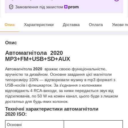
Замовлення під захистом
Опис
Характеристики
Доставка
Оплата
Умови п
Опис
Автомагнітола 2020
MP3+FM+USB+SD+AUX
Автомагнітола
2020
вражає своєю функціональністю,
зручністю та дизайном. Основне завдання цієї магнітоли
типорозміру 1DIN — відтворювати музику в mp3 форматі з
USB-носіїв і флешкарток. За з'єднання з колонками
відповідають 4 RCA-виходи, за ними передається звук від
підсилювачів, по 50 W на кожен канал, цього буде з лишком
достатньо для будь-яких колонок.
Технічні характеристики автомагнітоли
2020 ISO:
Основні