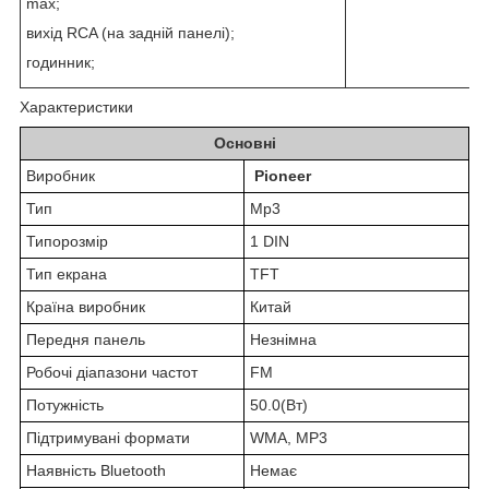
max;
вихід RCA (на задній панелі);
годинник;
Характеристики
Основні
Виробник
Pioneer
Тип
Mp3
Типорозмір
1 DIN
Тип екрана
TFT
Країна виробник
Китай
Передня панель
Незнімна
Робочі діапазони частот
FM
Потужність
50.0(Вт)
Підтримувані формати
WMA, MP3
Наявність Bluetooth
Немає