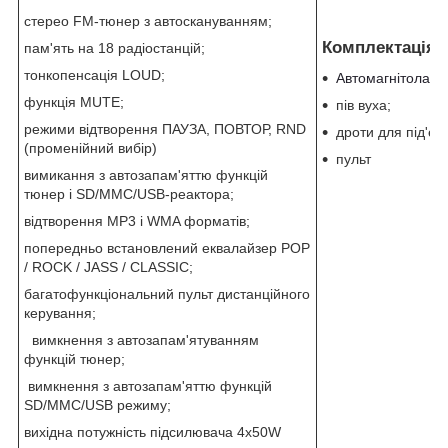
стерео FM-тюнер з автоскануванням;
Комплектація:
пам'ять на 18 радіостанцій;
тонкопенсація LOUD;
Автомагнітола
;
функція MUTE;
пів вуха;
режими відтворення ПАУЗА, ПОВТОР, RND
дроти для під'єд
(променійний вибір)
пульт
вимикання з автозапам'яттю функцій
тюнер і SD/MMC/USB-реактора;
відтворення МР3 і WMA форматів;
попередньо встановлений еквалайзер POP
/ ROCK / JASS / CLASSIC;
багатофункціональний пульт дистанційного
керування;
вимкнення з автозапам'ятуванням
функцій тюнер;
вимкнення з автозапам'яттю функцій
SD/MMC/USB режиму;
вихідна потужність підсилювача 4х50W