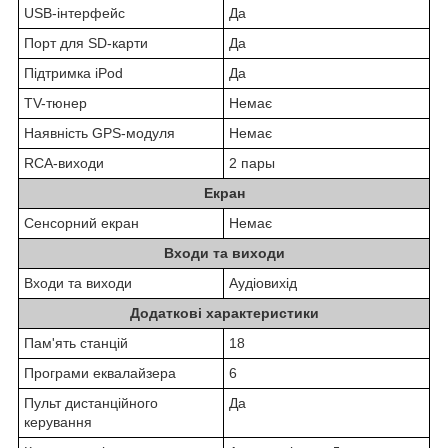
USB-інтерфейс
Да
Порт для SD-карти
Да
Підтримка iPod
Да
TV-тюнер
Немає
Наявність GPS-модуля
Немає
RCA-виходи
2 пары
Екран
Сенсорний екран
Немає
Входи та виходи
Входи та виходи
Аудіовихід
Додаткові характеристики
Пам'ять станцій
18
Програми еквалайзера
6
Пульт дистанційного
Да
керування