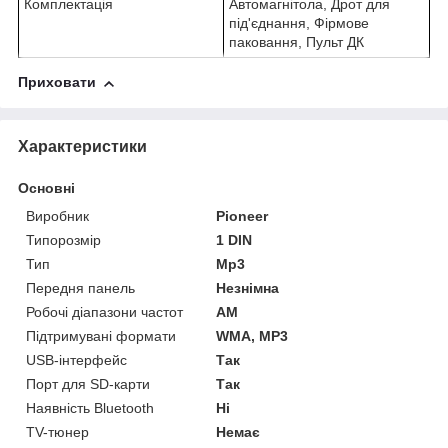
Комплектація
Автомагнітола, Дрот для
під'єднання, Фірмове
паковання, Пульт ДК
Приховати
Характеристики
Основні
Виробник
Pioneer
Типорозмір
1 DIN
Тип
Mp3
Передня панель
Незнімна
Робочі діапазони частот
AM
Підтримувані формати
WMA, MP3
USB-інтерфейс
Так
Порт для SD-карти
Так
Наявність Bluetooth
Ні
TV-тюнер
Немає