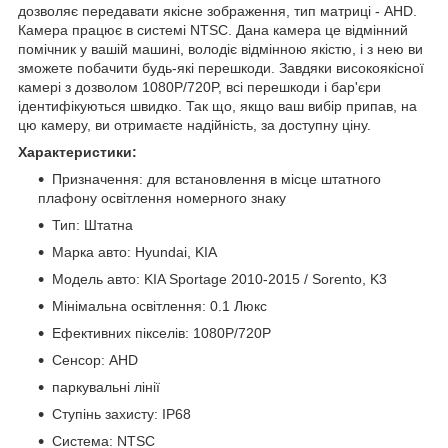
дозволяє передавати якісне зображення, тип матриці - AHD.
Камера працює в системі NTSC. Дана камера це відмінний
помічник у вашій машині, володіє відмінною якістю, і з нею ви
зможете побачити будь-які перешкоди. Завдяки високоякісної
камері з дозволом 1080P/720P, всі перешкоди і бар'єри
ідентифікуються швидко. Так що, якщо ваш вибір припав, на
цю камеру, ви отримаєте надійність, за доступну ціну.
Характеристики:
Призначення: для встановлення в місце штатного
плафону освітлення номерного знаку
Тип: Штатна
Марка авто: Hyundai, KIA
Модель авто: KIA Sportage 2010-2015 / Sorento, K3
Мінімальна освітлення: 0.1 Люкс
Ефективних пікселів: 1080P/720P
Сенсор: AHD
паркувальні лінії
Ступінь захисту: IP68
Система: NTSC