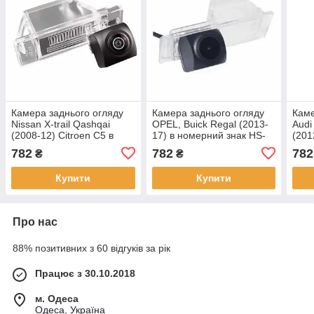
Камера заднього огляду
Камера заднього огляду
Каме
Nissan X-trail Qashqai
OPEL, Buick Regal (2013-
Audi
(2008-12) Сitroen С5 в
17) в номерний знак HS-
(201
номерний знак HS-8165
8039 AHD 1080P/720P
HS-
782
782
782
₴
₴
AHD 1080P/720P
Купити
Купити
Про нас
88% позитивних з 60 відгуків за рік
Працює з 30.10.2018
м. Одеса
Одеса, Україна