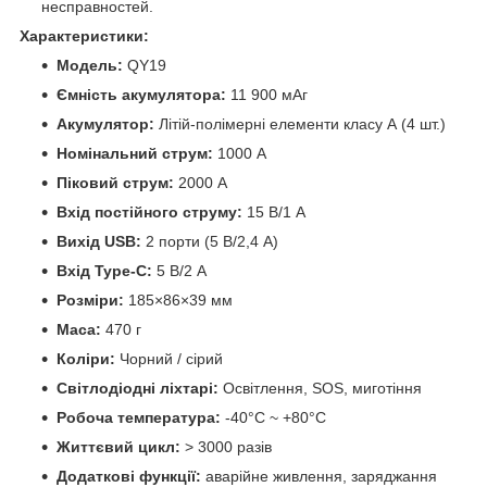
несправностей.
Характеристики:
Модель:
QY19
Ємність акумулятора:
11 900 мАг
Акумулятор:
Літій-полімерні елементи класу А (4 шт.)
Номінальний струм:
1000 А
Піковий струм:
2000 А
Вхід постійного струму:
15 В/1 А
Вихід USB:
2 порти (5 В/2,4 А)
Вхід Type-C:
5 В/2 А
Розміри:
185×86×39 мм
Маса:
470 г
Коліри:
Чорний / сірий
Світлодіодні ліхтарі:
Освітлення, SOS, миготіння
Робоча температура:
-40°C ~ +80°C
Життєвий цикл:
> 3000 разів
Додаткові функції:
аварійне живлення, заряджання