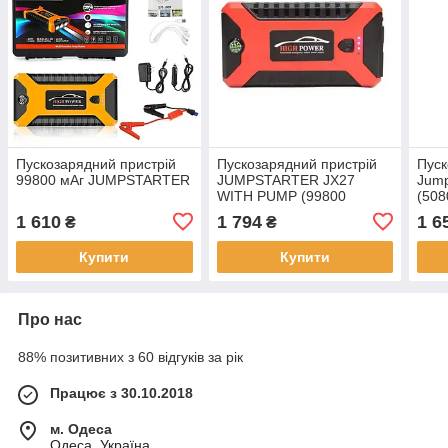
Пускозарядний пристрій
Пускозарядний пристрій
Пуск
99800 мАг JUMPSTARTER
JUMPSTARTER JX27
Jump
WITH PUMP (99800
(508
мА·год) та компресор
1 610
1 794
1 6
₴
₴
Купити
Купити
Про нас
88% позитивних з 60 відгуків за рік
Працює з 30.10.2018
м. Одеса
Одеса, Україна