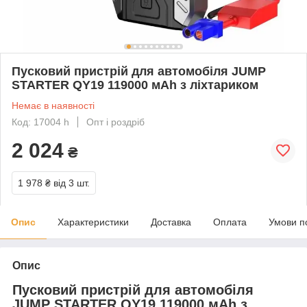
Пусковий пристрій для автомобіля JUMP
STARTER QY19 119000 мАh з ліхтариком
Немає в наявності
Код: 17004 h
Опт і роздріб
2 024
₴
1 978 ₴
від 3 шт.
Опис
Характеристики
Доставка
Оплата
Умови п
Опис
Пусковий пристрій для автомобіля
JUMP STARTER QY19 119000 мАh з