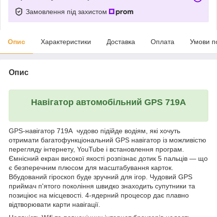
Замовлення під захистом
Опис
Характеристики
Доставка
Оплата
Умови п
Опис
Навігатор автомобільний GPS 719A
GPS-навігатор 719A чудово підійде водіям, які хочуть
отримати багатофункціональний GPS навігатор із можливістю
перегляду інтернету, YouTube і встановлення програм.
Ємнісний екран високої якості розпізнає дотик 5 пальців — що
є безперечним плюсом для масштабування карток.
Вбудований гіроскоп буде зручний для ігор. Чудовий GPS
приймач п'ятого покоління швидко знаходить супутники та
позиціює на місцевості. 4-ядерний процесор дає плавно
відтворювати карти навігації.