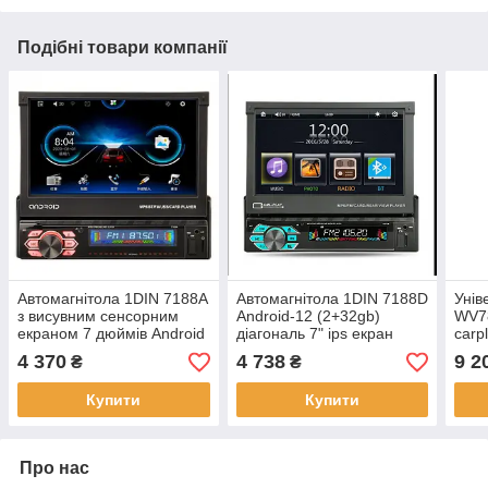
Подібні товари компанії
Автомагнітола 1DIN 7188A
Автомагнітола 1DIN 7188D
Унів
з висувним сенсорним
Android-12 (2+32gb)
WV78
екраном 7 дюймів Android
діагональ 7" ips екран
carp
2/16Gb
Carplay
Core
4 370
4 738
9 2
₴
₴
наві
Купити
Купити
Про нас