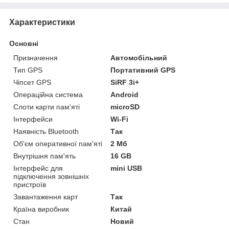
Характеристики
Основні
Призначення
Автомобільний
Тип GPS
Портативний GPS
Чіпсет GPS
SiRF 3i+
Операційна система
Android
Слоти карти пам'яті
microSD
Інтерфейси
Wi-Fi
Наявність Bluetooth
Так
Об'єм оперативної пам'яті
2 Мб
Внутрішня пам'ять
16 GB
Інтерфейс для
mini USB
підключення зовнішніх
пристроїв
Завантаження карт
Так
Країна виробник
Китай
Стан
Новий