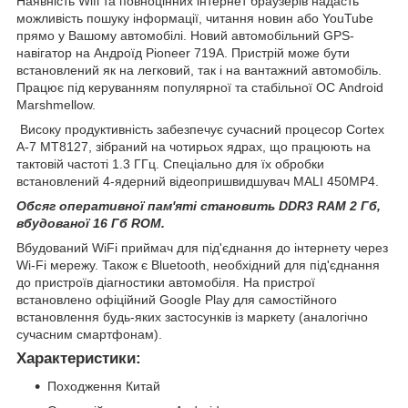
Наявність Wifi та повноцінних інтернет браузерів надасть
можливість пошуку інформації, читання новин або YouTube
прямо у Вашому автомобілі. Новий автомобільний GPS-
навігатор на Андроїд Pioneer 719A. Пристрій може бути
встановлений як на легковий, так і на вантажний автомобіль.
Працює під керуванням популярної та стабільної ОС Android
Marshmellow.
Високу продуктивність забезпечує сучасний процесор Cortex
A-7 MT8127, зібраний на чотирьох ядрах, що працюють на
тактовій частоті 1.3 ГГц. Спеціально для їх обробки
встановлений 4-ядерний відеопришвидшувач MALI 450МР4.
Обсяг оперативної пам'яті становить DDR3 RAM 2 Гб,
вбудованої 16 Гб ROM.
Вбудований WiFi приймач для під'єднання до інтернету через
Wi-Fi мережу. Також є Bluetooth, необхідний для під'єднання
до пристроїв діагностики автомобіля. На пристрої
встановлено офіційний Google Play для самостійного
встановлення будь-яких застосунків із маркету (аналогічно
сучасним смартфонам).
Характеристики:
Походження Китай