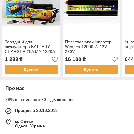
Зарядний для
Перетворювач інвертор
Унів
акумулятора BATTERY
Wimpex 12000 W 12V
ноут
CHARGER 20A MA-1220A
220V
пристрій-автомат інвертор
1 288
16 100
644
₴
₴
Купити
Купити
Про нас
88% позитивних з 60 відгуків за рік
Працює з 30.10.2018
м. Одеса
Одеса, Україна