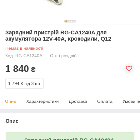
Зарядний пристрій RG-CA1240A для
акумулятора 12V-40A, крокодили, Q12
Немає в наявності
Код: RG-CA1240A
Опт і роздріб
1 840
₴
1 794 ₴
від 3 шт.
Опис
Характеристики
Доставка
Оплата
Умови п
Опис