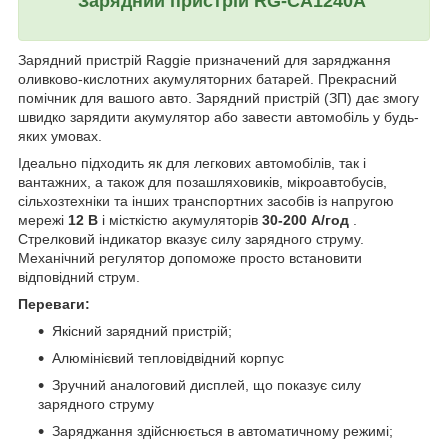
Зарядний пристрій RG-CA1240A
Зарядний пристрій Raggie призначений для заряджання
оливково-кислотних акумуляторних батарей. Прекрасний
помічник для вашого авто. Зарядний пристрій (ЗП) дає змогу
швидко зарядити акумулятор або завести автомобіль у будь-
яких умовах.
Ідеально підходить як для легкових автомобілів, так і
вантажних, а також для позашляховиків, мікроавтобусів,
сільхозтехніки та інших транспортних засобів із напругою
мережі
12 В
і місткістю акумуляторів
30-200 А/год
.
Стрелковий індикатор вказує силу зарядного струму.
Механічний регулятор допоможе просто встановити
відповідний струм.
Переваги:
Якісний зарядний пристрій;
Алюмінієвий тепловідвідний корпус
Зручний аналоговий дисплей, що показує силу
зарядного струму
Заряджання здійснюється в автоматичному режимі;