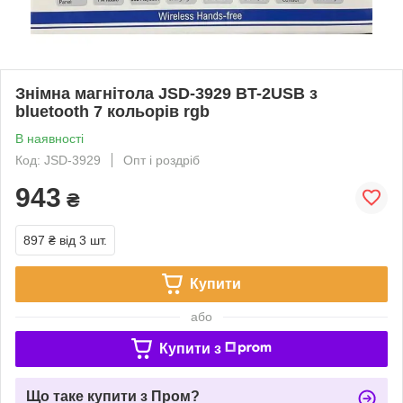
Знімна магнітола JSD-3929 BT-2USB з
bluetooth 7 кольорів rgb
В наявності
Код: JSD-3929
Опт і роздріб
943
₴
897 ₴
від 3 шт.
Купити
або
Купити з
Що таке купити з Пром?