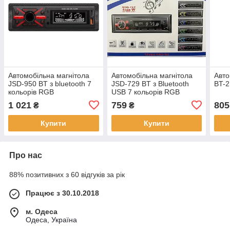
Автомобільна магнітола
Автомобільна магнітола
Авто
JSD-950 BT з bluetooth 7
JSD-729 BT з Bluetooth
BT-
кольорів RGB
USB 7 кольорів RGB
1 021
759
805
₴
₴
Купити
Купити
Про нас
88% позитивних з 60 відгуків за рік
Працює з 30.10.2018
м. Одеса
Одеса, Україна