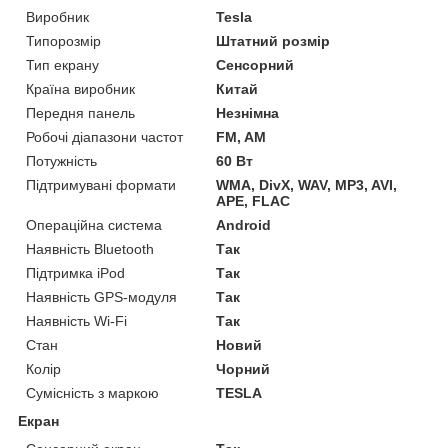
Виробник
Tesla
Типорозмір
Штатний розмір
Тип екрану
Сенсорний
Країна виробник
Китай
Передня панель
Незнімна
Робочі діапазони частот
FM, AM
Потужність
60 Вт
Підтримувані формати
WMA, DivX, WAV, MP3, AVI,
APE, FLAC
Операційна система
Android
Наявність Bluetooth
Так
Підтримка iPod
Так
Наявність GPS-модуля
Так
Наявність Wi-Fi
Так
Стан
Новий
Колір
Чорний
Сумісність з маркою
TESLA
Екран