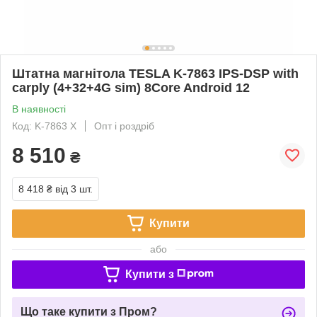
Штатна магнітола TESLA K-7863 IPS-DSP with
carply (4+32+4G sim) 8Core Android 12
В наявності
Код: K-7863 X
Опт і роздріб
8 510
₴
8 418 ₴
від 3 шт.
Купити
або
Купити з
Що таке купити з Пром?