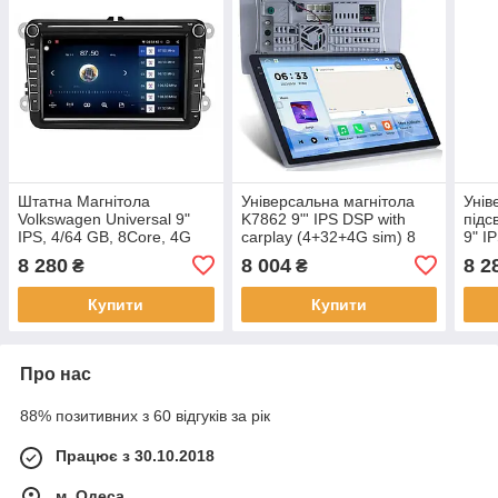
Штатна Магнітола
Універсальна магнітола
Унів
Volkswagen Universal 9"
K7862 9"' IPS DSP with
підс
IPS, 4/64 GB, 8Core, 4G
carplay (4+32+4G sim) 8
9" I
SIM, Android 12/Carplay
Core Android 12
carp
8 280
8 004
8 2
₴
₴
DSP
Andr
Купити
Купити
Про нас
88% позитивних з 60 відгуків за рік
Працює з 30.10.2018
м. Одеса