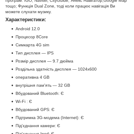
програм: IGO, Navitel, CityGuide, Янекс Навігатор,Google Map
тощо; Функція Dual Zone, тоді коли працює навігація Ви
можете слухати музику.
Характеристики:
Android 12.0
Процесор 8Core
Симкарта 4G sim
Тип дисплея — IPS
Розмір дисплея — 9.7 дюйма
Роздільна здатність дисплея — 1024х600
оперативна 4 GB
внутрішня пам'ять — 32 GB
Вбудований Bluetooth: Є
Wi-Fi : Є
Вбудований GPS: Є
Підтримка 3G-модема (Internet): Є
Під'єднання камери: Є
Під'єднання Ipod: Є