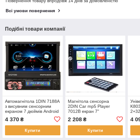
Повернення товару впродовж 14 днів за домовленістю
Всі умови повернення
Подібні товари компанії
Автомагнітола 1DIN 7188A
Магнітола сенсорна
Унів
з висувним сенсорним
2DIN Car mp5 Player
K803
екраном 7 дюймів Android
7012B екран 7"
2+32
2/16Gb
4 370
2 208
4 0
₴
₴
Купити
Купити