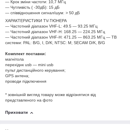
― Крок зміни частоти: 10,7 МГц
― Чутливість ( -30дБ): 15 дБ
― співвідношення сигнал/шум: > 50 дБ
ХАРАКТЕРИСТИКИ TV-ТЮНЕРА
― Частотний діапазон VHF-L: 49.5 ― 93.25 МГц
― Частотний діапазон VHF-H: 168.25 ― 224.25 МГц
― Частотний діапазон VHF-H: 471.25 ― 863.25 МГц ― ТВ
системи: PAL: B/G, I, D/K; NTSC: M; SECAM D/K, B/G
Комплект поставки:
магнітола
перехіднк usb ― mini usb
пульт дистанційного керування;
GPS антена;
проводи підключення
* зовнішній вигляд товару може відрізнятися від
представленого на фото
Приховати