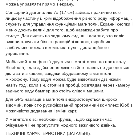
можна управляти прямо з екрану.
Сенсорний діагоналлю 7» (17 см) займає практично всю
лицьову частину і, крім відображення різного роду інформації,
служить для управління функціями магнітоли. Екранні кнопки і
меню досить великі для того, щоб назавжди забути про
стилус. Для сидять на задньому сидінні і для тих, хто воліє
використовувати більш традиційні кнопки, виробник
завбачливо поклав в комплект пульт дистанційного
управління.
Мобільний телефон з'єднується з магнітолою по протоколу
Bluetooth, і для здійснення дзвінків його навіть не доведеться
діставати з кишені, завдяки вбудованому в магнітолі
мікрофону. Тому водія можна буде відволікати дзвінками
навіть тоді, коли він, стоячи в пробці, розглядає через камеру
заднього виду бампер що стоїть слідом машини.
Для GPS навігації в магнітолі використовується широко
відомий, повністю русифікований програмний комплекс iGo8 з
можливістю додавання і зміни карт.
У магнітолі є всі необхідні функції, щоб скрасити час
очікування і не пропустити жодного важливого дзвінка.
ТЕХНІЧНІ ХАРАКТЕРИСТИКИ (ЗАГАЛЬНІ):