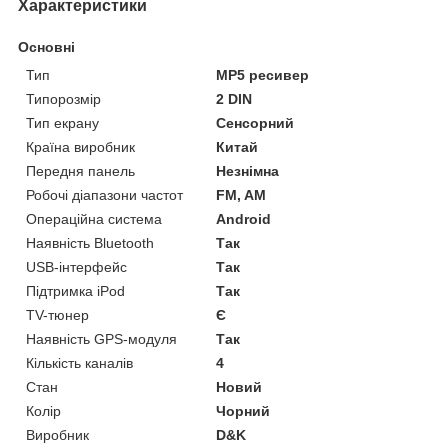
Характеристики
Основні
Тип
MP5 ресивер
Типорозмір
2 DIN
Тип екрану
Сенсорний
Країна виробник
Китай
Передня панель
Незнімна
Робочі діапазони частот
FM, AM
Операційна система
Android
Наявність Bluetooth
Так
USB-інтерфейс
Так
Підтримка iPod
Так
TV-тюнер
Є
Наявність GPS-модуля
Так
Кількість каналів
4
Стан
Новий
Колір
Чорний
Виробник
D&K