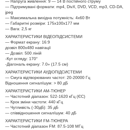
― Напруга живлення: 9 ― 14 В постійного струму
― Підтримувані формати: mp4, DivX, DVD, VCD, mp3, CD-DA,
jpeg
― Максимальна вихідна потужність: 4х60 Вт
― Габаритні розміри: 175х100х177 мм
― Вага: 2,5 кг
ХАРАКТЕРИСТИКИ ВІДЕОПІДСИСТЕМИ
― Формат екрану: 16:9
дозвіл 800х480 навігації
― Дозвіл: 500 ліній
-Кут огляду: 170°
-Діагональ екрану: 7.0» (17.5 см)
ХАРАКТЕРИСТИКИ АУДІОПІДСИСТЕМИ
― Смуга відтворюваних частот: 20-20000 Гц
Відношення сигнал/шум: > 80 дБ
ХАРАКТЕРИСТИКИ AM-ТЮНЕР
― Частотний діапазон: 522-1620 кГц (ЄС)
― Крок зміни частоти: 440 кГц
― Чутливість (-30дБ): 35 дБ
― співвідношення сигнал/шум: 40 дБ
ХАРАКТЕРИСТИКИ FM-ТЮНЕРА
― Частотний діапазон FM: 87.5-108 МГц