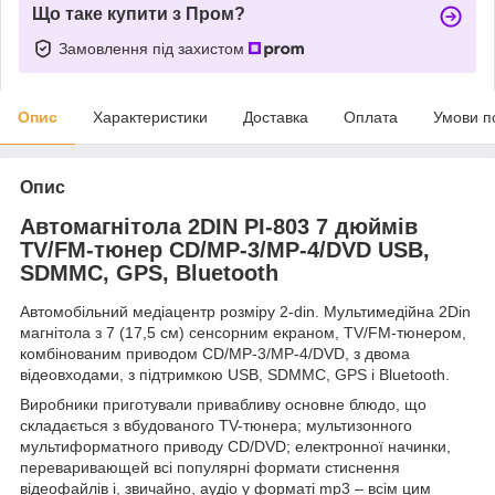
Що таке купити з Пром?
Замовлення під захистом
Опис
Характеристики
Доставка
Оплата
Умови п
Опис
Автомагнітола 2DIN PI-803 7 дюймів
TV/FM-тюнер CD/MP-3/MP-4/DVD USB,
SDMMC, GPS, Bluetooth
Автомобільний медіацентр розміру 2-din. Мультимедійна 2Din
магнітола з 7 (17,5 см) сенсорним екраном, TV/FM-тюнером,
комбінованим приводом CD/MP-3/MP-4/DVD, з двома
відеовходами, з підтримкою USB, SDMMC, GPS і Bluetooth.
Виробники приготували привабливу основне блюдо, що
складається з вбудованого TV-тюнера; мультизонного
мультиформатного приводу CD/DVD; електронної начинки,
переваривающей всі популярні формати стиснення
відеофайлів і, звичайно, аудіо у форматі mp3 – всім цим